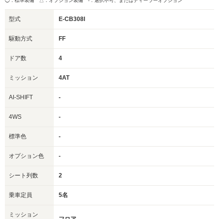
◯：標準装備 △：オプション装備
-：選択不可、またはディーラーオプション
型式
E-CB308I
駆動方式
FF
ドア数
4
ミッション
4AT
AI-SHIFT
-
4WS
-
標準色
-
オプション色
-
シート列数
2
乗車定員
5名
ミッション