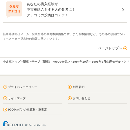
あなたの購入経験が
中古車購入をする人の参考に！
クチコミの投稿はコチラ！
新車時価格はメーカー発表当時の車両本体価格です。また基本情報など、その他の項目につい
てもメーカー発表時の情報に基いています。
ページトップへ
中古車トップ
新車
サーブ（新車）
9000セダン
1994年10月～1995年9月生産モデル
グリフ
プライバシーポリシー
利用規約
サイトマップ
お問い合わせ
9000セダンの車買取・車査定