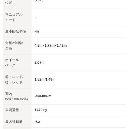
フロア
位置
マニュアル
-
モード
最小回転半径
-m
全長×全幅×
4.8m×1.77m×1.42m
全高
ホイール
2.67m
ベース
前トレッド/
1.52m/1.49m
後トレッド
室内
-m×-m×-m
(全長×全幅×全高)
車両重量
1470kg
最大積載量
-kg