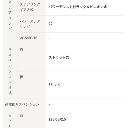
ス
ステアリング
パワーアシスト付ラック＆ピニオン式
テ
ギア方式
ア
リ
パワーステア
ン
◯
リング
グ
VGS/VGRS
-
サ
前
ス
ストラット式
ペ
ン
シ
ョ
後
ン
5リンク
形
式
高性能サスペンション
-
タ
前
195/65R15
イ
ヤ