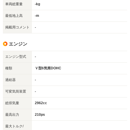
車両総重量
-kg
最低地上高
-m
掲載用コメント
-
エンジン
エンジン型式
-
種類
Ｖ型6気筒DOHC
過給器
-
可変気筒装置
-
総排気量
2962cc
最高出力
210ps
最大トルク/