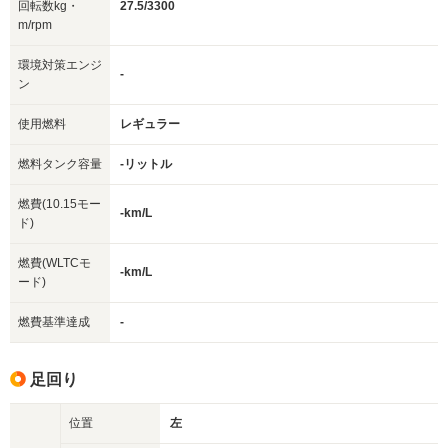
回転数kg・
27.5/3300
m/rpm
環境対策エンジ
-
ン
使用燃料
レギュラー
燃料タンク容量
-リットル
燃費(10.15モー
-km/L
ド)
燃費(WLTCモ
-km/L
ード)
燃費基準達成
-
足回り
位置
左