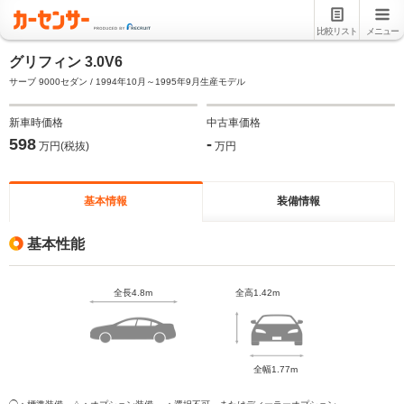
比較リスト
メニュー
グリフィン 3.0V6
サーブ 9000セダン / 1994年10月～1995年9月生産モデル
新車時価格
中古車価格
598
-
万円(税抜)
万円
基本情報
装備情報
基本性能
全長4.8m
全高1.42m
全幅1.77m