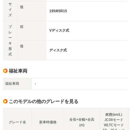
サ
後
イ
195/65R15
ズ
ブ
前
Vディスク式
レ
ー
キ
後
形
ディスク式
式
福祉車両
福祉車両
-
このモデルの他のグレードを見る
燃費(km/L)
全長×全幅×全高
JC08モード
グレード名
新車時価格
(m)
WLTCモード