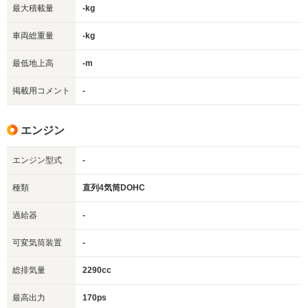
最大積載量
-kg
車両総重量
-kg
最低地上高
-m
掲載用コメント
-
エンジン
エンジン型式
-
種類
直列4気筒DOHC
過給器
-
可変気筒装置
-
総排気量
2290cc
最高出力
170ps