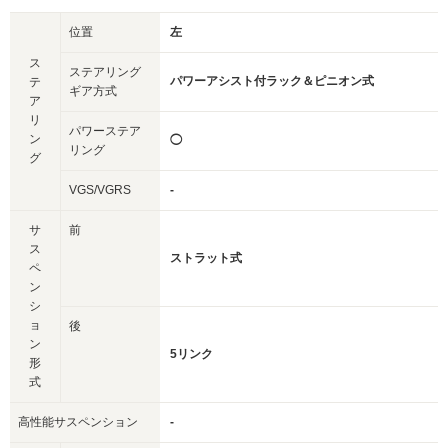
位置
左
ス
ステアリング
パワーアシスト付ラック＆ピニオン式
テ
ギア方式
ア
リ
パワーステア
ン
◯
リング
グ
VGS/VGRS
-
サ
前
ス
ストラット式
ペ
ン
シ
ョ
後
ン
5リンク
形
式
高性能サスペンション
-