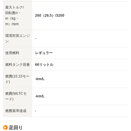
最大トルク/
回転数n・
260（26.5）/3200
m（kg・
m）/rpm
環境対策エンジ
-
ン
使用燃料
レギュラー
燃料タンク容量
66リットル
燃費(10.15モー
-km/L
ド)
燃費(WLTCモ
-km/L
ード)
燃費基準達成
-
足回り