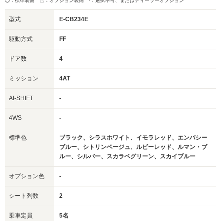
◯：標準装備 △：オプション装備
-：選択不可、またはディーラーオプション
型式
E-CB234E
駆動方式
FF
ドア数
4
ミッション
4AT
AI-SHIFT
-
4WS
-
標準色
ブラック、シラスホワイト、イモラレッド、エンバシー
ブルー、シトリンベージュ、ルビーレッド、ルマン・ブ
ルー、シルバー、スカラベグリーン、スカイブルー
オプション色
-
シート列数
2
乗車定員
5名