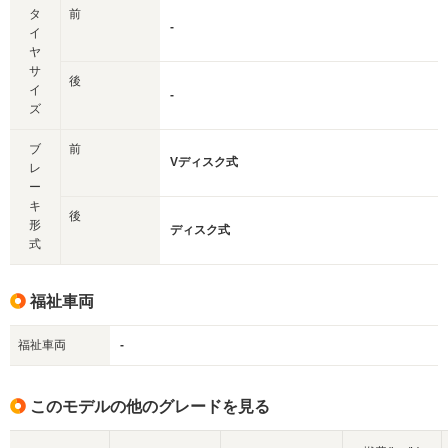
タ
前
-
イ
ヤ
サ
後
イ
-
ズ
ブ
前
Vディスク式
レ
ー
キ
後
形
ディスク式
式
福祉車両
福祉車両
-
このモデルの他のグレードを見る