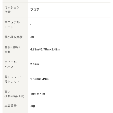
ミッション
フロア
位置
マニュアル
-
モード
最小回転半径
-m
全長×全幅×
4.79m×1.78m×1.42m
全高
ホイール
2.67m
ベース
前トレッド/
1.52m/1.49m
後トレッド
室内
-m×-m×-m
(全長×全幅×全高)
車両重量
-kg