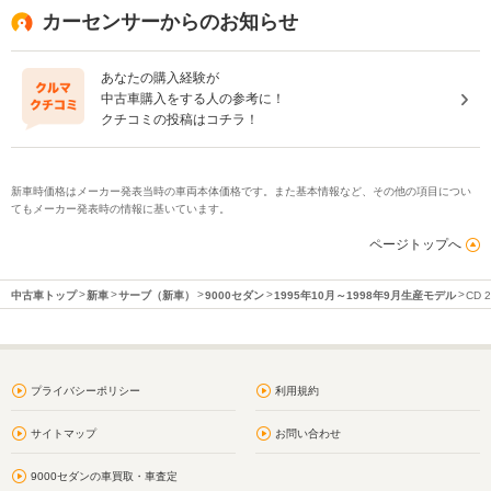
カーセンサーからのお知らせ
あなたの購入経験が
中古車購入をする人の参考に！
クチコミの投稿はコチラ！
新車時価格はメーカー発表当時の車両本体価格です。また基本情報など、その他の項目につい
てもメーカー発表時の情報に基いています。
ページトップへ
中古車トップ
新車
サーブ（新車）
9000セダン
1995年10月～1998年9月生産モデル
CD 
プライバシーポリシー
利用規約
サイトマップ
お問い合わせ
9000セダンの車買取・車査定