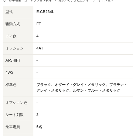
◯：標準装備 △：オプション装備
-：選択不可、またはディーラーオプション
型式
E-CB234L
駆動方式
FF
ドア数
4
ミッション
4AT
AI-SHIFT
-
4WS
-
標準色
ブラック、オダード・グレイ・メタリック、プラチナ・
グレイ・メタリック、ルマン・ブルー・メタリック
オプション色
-
シート列数
2
乗車定員
5名