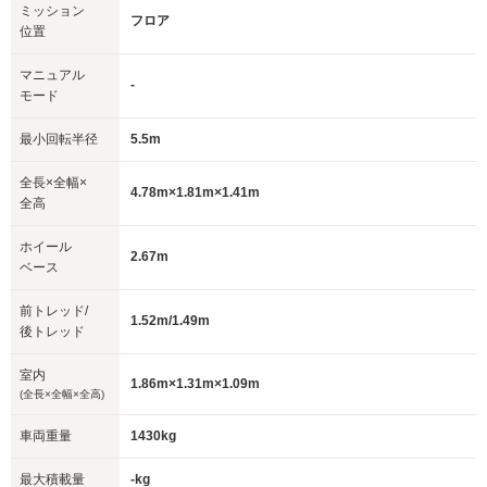
ミッション
フロア
位置
マニュアル
-
モード
最小回転半径
5.5m
全長×全幅×
4.78m×1.81m×1.41m
全高
ホイール
2.67m
ベース
前トレッド/
1.52m/1.49m
後トレッド
室内
1.86m×1.31m×1.09m
(全長×全幅×全高)
車両重量
1430kg
最大積載量
-kg