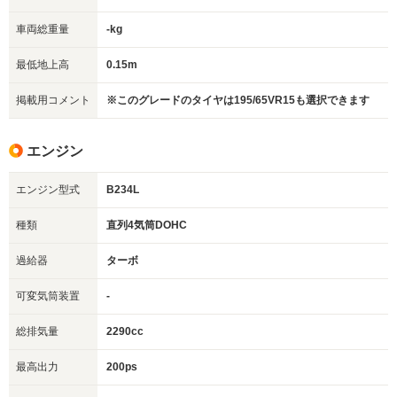
車両総重量
-kg
最低地上高
0.15m
掲載用コメント
※このグレードのタイヤは195/65VR15も選択できます
エンジン
エンジン型式
B234L
種類
直列4気筒DOHC
過給器
ターボ
可変気筒装置
-
総排気量
2290cc
最高出力
200ps