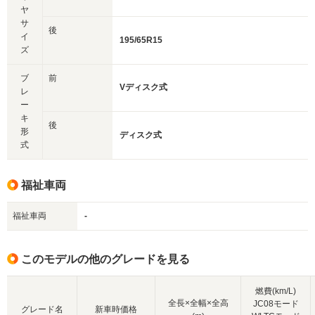
ヤ
サ
後
イ
195/65R15
ズ
ブ
前
Vディスク式
レ
ー
キ
後
形
ディスク式
式
福祉車両
福祉車両
-
このモデルの他のグレードを見る
燃費(km/L)
全長×全幅×全高
JC08モード
グレード名
新車時価格