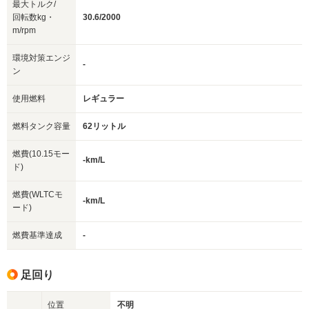
最大トルク/
回転数kg・
30.6/2000
m/rpm
環境対策エンジ
-
ン
使用燃料
レギュラー
燃料タンク容量
62リットル
燃費(10.15モー
-km/L
ド)
燃費(WLTCモ
-km/L
ード)
燃費基準達成
-
足回り
位置
不明