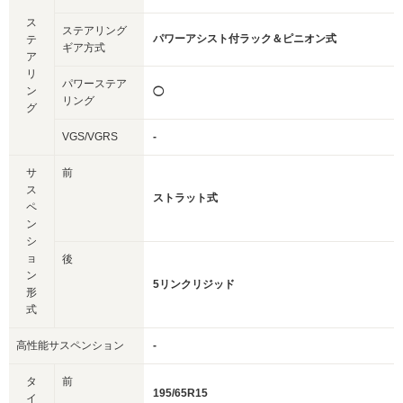
ス
ステアリング
パワーアシスト付ラック＆ピニオン式
テ
ギア方式
ア
リ
パワーステア
ン
◯
リング
グ
VGS/VGRS
-
サ
前
ス
ストラット式
ペ
ン
シ
ョ
後
ン
5リンクリジッド
形
式
高性能サスペンション
-
タ
前
195/65R15
イ