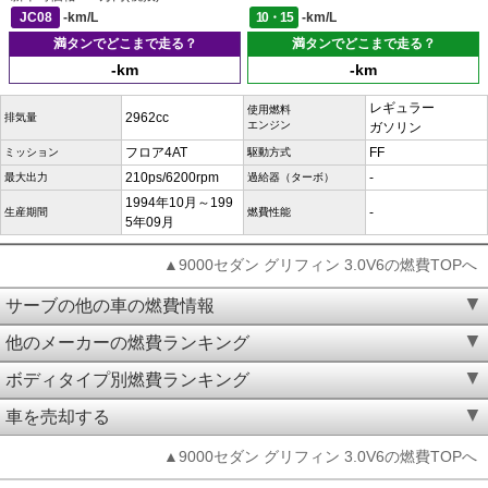
JC08
-km/L
10・15
-km/L
満タンでどこまで走る？
満タンでどこまで走る？
-km
-km
レギュラー
使用燃料
2962cc
排気量
エンジン
ガソリン
フロア4AT
FF
ミッション
駆動方式
210ps/6200rpm
-
最大出力
過給器（ターボ）
1994年10月～199
-
生産期間
燃費性能
5年09月
▲9000セダン グリフィン 3.0V6の燃費TOPへ
サーブの他の車の燃費情報
他のメーカーの燃費ランキング
ボディタイプ別燃費ランキング
車を売却する
▲9000セダン グリフィン 3.0V6の燃費TOPへ