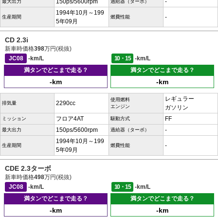
150ps/5600rpm
-
最大出力
過給器（ターボ）
1994年10月～199
-
生産期間
燃費性能
5年09月
CD 2.3i
新車時価格
398
万円(税抜)
JC08
-km/L
10・15
-km/L
満タンでどこまで走る？
満タンでどこまで走る？
-km
-km
レギュラー
使用燃料
2290cc
排気量
エンジン
ガソリン
フロア4AT
FF
ミッション
駆動方式
150ps/5600rpm
-
最大出力
過給器（ターボ）
1994年10月～199
-
生産期間
燃費性能
5年09月
CDE 2.3ターボ
新車時価格
498
万円(税抜)
JC08
-km/L
10・15
-km/L
満タンでどこまで走る？
満タンでどこまで走る？
-km
-km