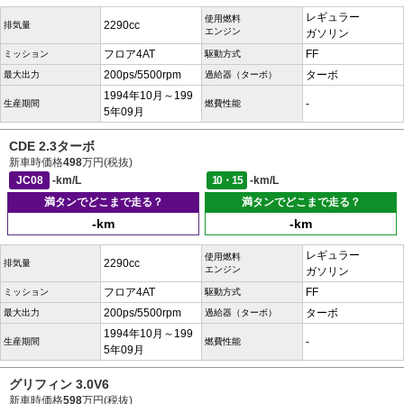
レギュラー
使用燃料
2290cc
排気量
エンジン
ガソリン
フロア4AT
FF
ミッション
駆動方式
200ps/5500rpm
ターボ
最大出力
過給器（ターボ）
1994年10月～199
-
生産期間
燃費性能
5年09月
CDE 2.3ターボ
新車時価格
498
万円(税抜)
JC08
-km/L
10・15
-km/L
満タンでどこまで走る？
満タンでどこまで走る？
-km
-km
レギュラー
使用燃料
2290cc
排気量
エンジン
ガソリン
フロア4AT
FF
ミッション
駆動方式
200ps/5500rpm
ターボ
最大出力
過給器（ターボ）
1994年10月～199
-
生産期間
燃費性能
5年09月
グリフィン 3.0V6
新車時価格
598
万円(税抜)