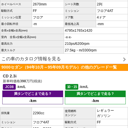
2670mm
2列
ホイールベース
シート列数
FF
フロア4AT
駆動方式
ミッション
フロア
4ドア
ミッション位置
ドア数
-m
-mm
最小回転半径
最低地上高
4795x1765x1420
全長x全幅x全高(mm)
-x-x-
室内 全長x全幅x全高(mm)
210ps/6200rpm
最高出力
27.5kg・m/3300rpm
最大トルク
この車のカタログ情報を見る
9000セダン（94年10月～95年09月モデル）の他のグレード一覧
CD 2.3i
新車時価格
398
万円(税抜)
JC08
-km/L
10・15
-km/L
満タンでどこまで走る？
満タンでどこまで走る？
-km
-km
レギュラー
使用燃料
2290cc
排気量
エンジン
ガソリン
フロア4AT
FF
ミッション
駆動方式