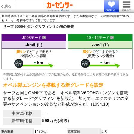
戻る
お気に入り
メニュー
新車時価格はメーカー発表当時の車両本体価格です。また基本情報など、その他の項目について
もメーカー発表時の情報に基いています。
サーブ 9000セダン グリフィン 3.0V6の燃費
JC08モード
10・15モード
-km/L(L)
-km/L(L)
満タン
でどこまで走る？
満タン
でどこまで走る？
（燃費×タンク容量）
（燃費×タンク容量）
-
-
km
km
※燃費は定められた試験条件の下での数値のため、走行条件等により実際の燃料消費率は異な
ります。
オペル製エンジンを搭載する新グレードを設定
サーブと同じGM傘下である、オペル製3LV6DOHCエンジンを搭載
する新グレード“グリフィン”を新設定。 加えて、エクステリアの変
更やサスペンションの改良など熟成が進んだ。(1994.10)
中古車価格
---
598
万円(税抜)
新車時価格
1470kg
5名
車両重量
乗車定員