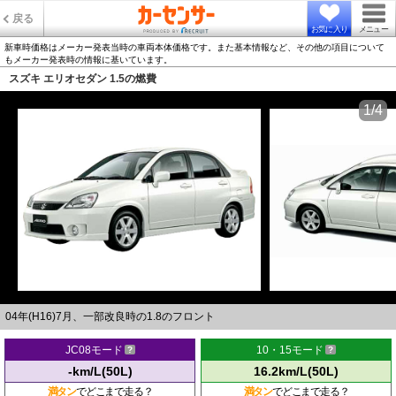
戻る
お気に入り
メニュー
新車時価格はメーカー発表当時の車両本体価格です。また基本情報など、その他の項目について
もメーカー発表時の情報に基いています。
スズキ エリオセダン 1.5の燃費
1/4
04年(H16)7月、一部改良時の1.8のフロント
JC08モード
10・15モード
-km/L(50L)
16.2km/L(50L)
満タン
でどこまで走る？
満タン
でどこまで走る？