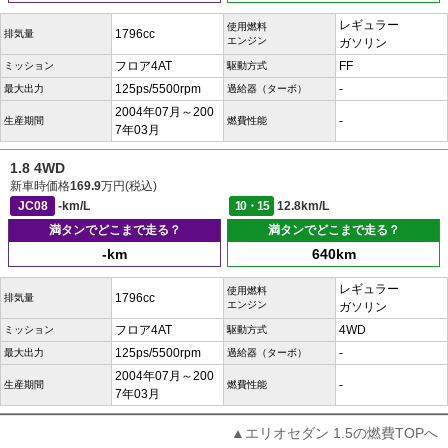
レギュラー
使用燃料
1796cc
排気量
エンジン
ガソリン
フロア4AT
FF
ミッション
駆動方式
125ps/5500rpm
-
最大出力
過給器（ターボ）
2004年07月～200
-
生産期間
燃費性能
7年03月
1.8 4WD
新車時価格
169.9
万円(税込)
JC08
-km/L
10・15
12.8km/L
満タンでどこまで走る？
満タンでどこまで走る？
-km
640km
レギュラー
使用燃料
1796cc
排気量
エンジン
ガソリン
フロア4AT
4WD
ミッション
駆動方式
125ps/5500rpm
-
最大出力
過給器（ターボ）
2004年07月～200
-
生産期間
燃費性能
7年03月
▲エリオセダン 1.5の燃費TOPへ