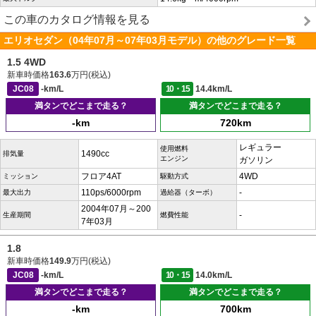
この車のカタログ情報を見る
エリオセダン（04年07月～07年03月モデル）の他のグレード一覧
1.5 4WD
新車時価格
163.6
万円(税込)
JC08
-km/L
10・15
14.4km/L
満タンでどこまで走る？
満タンでどこまで走る？
-km
720km
レギュラー
使用燃料
1490cc
排気量
エンジン
ガソリン
フロア4AT
4WD
ミッション
駆動方式
110ps/6000rpm
-
最大出力
過給器（ターボ）
2004年07月～200
-
生産期間
燃費性能
7年03月
1.8
新車時価格
149.9
万円(税込)
JC08
-km/L
10・15
14.0km/L
満タンでどこまで走る？
満タンでどこまで走る？
-km
700km