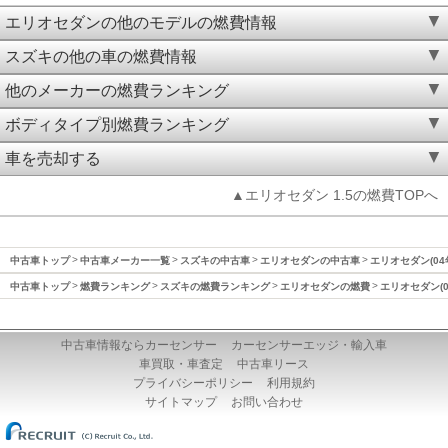
エリオセダンの他のモデルの燃費情報
スズキの他の車の燃費情報
他のメーカーの燃費ランキング
ボディタイプ別燃費ランキング
車を売却する
▲エリオセダン 1.5の燃費TOPへ
中古車トップ
中古車メーカー一覧
スズキの中古車
エリオセダンの中古車
エリオセダン(04
中古車トップ
燃費ランキング
スズキの燃費ランキング
エリオセダンの燃費
エリオセダン(0
中古車情報ならカーセンサー
カーセンサーエッジ・輸入車
車買取・車査定
中古車リース
プライバシーポリシー
利用規約
サイトマップ
お問い合わせ