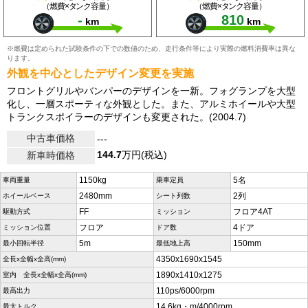
（燃費×タンク容量）
（燃費×タンク容量）
-
810
km
km
※燃費は定められた試験条件の下での数値のため、走行条件等により実際の燃料消費率は異な
ります。
外観を中心としたデザイン変更を実施
フロントグリルやバンパーのデザインを一新。フォグランプを大型
化し、一層スポーティな外観とした。また、アルミホイールや大型
トランクスポイラーのデザインも変更された。(2004.7)
中古車価格
---
144.7
万円(税込)
新車時価格
1150kg
5名
車両重量
乗車定員
2480mm
2列
ホイールベース
シート列数
FF
フロア4AT
駆動方式
ミッション
フロア
4ドア
ミッション位置
ドア数
5m
150mm
最小回転半径
最低地上高
4350x1690x1545
全長x全幅x全高(mm)
1890x1410x1275
室内 全長x全幅x全高(mm)
110ps/6000rpm
最高出力
14.6kg・m/4000rpm
最大トルク