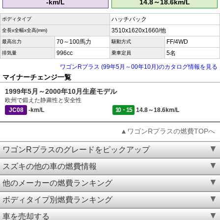
-km/L
14.8～18.6km/L
ハッチバック
ボディタイプ
3510x1620x1660/他
全長x全幅x全高(mm)
70～100馬力
FF/4WD
最高出力
駆動方式
996cc
5名
排気量
乗車定員
ワゴンRプラス (99年5月～00年10月)のカタログ情報を見る
マイナーチェンジ一覧
1999年5月～2000年10月生産モデル
欧州で鍛えた静粛性と安全性
JC08
-km/L
10・15
14.8～18.6km/L
▲ワゴンRプラスの燃費TOPへ
ワゴンRプラスのグレードをピックアップ
スズキの他の車の燃費情報
他のメーカーの燃費ランキング
ボディタイプ別燃費ランキング
車を売却する