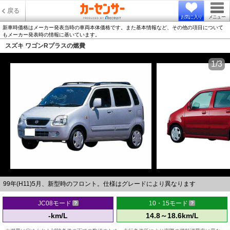
戻る
お気に入り
メニュー
新車時価格はメーカー発表当時の車両本体価格です。また基本情報など、その他の項目について
もメーカー発表時の情報に基いています。
スズキ ワゴンRプラスの燃費
1/3
99年(H11)5月、新型時のフロント。仕様はグレードにより異なります
JC08モード
10・15モード
-km/L
14.8～18.6km/L