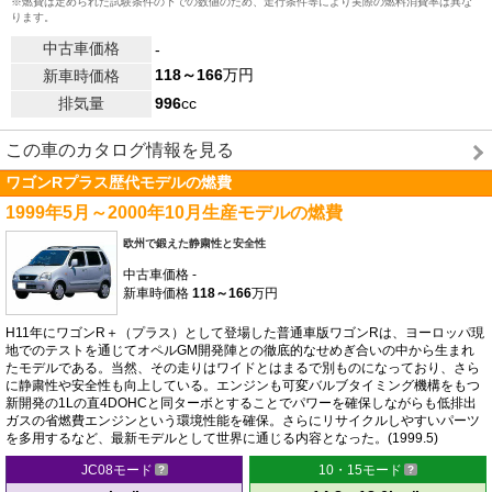
※燃費は定められた試験条件の下での数値のため、走行条件等により実際の燃料消費率は異な
ります。
中古車価格
-
118～166
万円
新車時価格
排気量
996
cc
この車のカタログ情報を見る
ワゴンRプラス歴代モデルの燃費
1999年5月～2000年10月生産モデルの燃費
欧州で鍛えた静粛性と安全性
中古車価格
-
新車時価格
118～166
万円
H11年にワゴンR＋（プラス）として登場した普通車版ワゴンRは、ヨーロッパ現
地でのテストを通じてオペルGM開発陣との徹底的なせめぎ合いの中から生まれ
たモデルである。当然、その走りはワイドとはまるで別ものになっており、さら
に静粛性や安全性も向上している。エンジンも可変バルブタイミング機構をもつ
新開発の1Lの直4DOHCと同ターボとすることでパワーを確保しながらも低排出
ガスの省燃費エンジンという環境性能を確保。さらにリサイクルしやすいパーツ
を多用するなど、最新モデルとして世界に通じる内容となった。(1999.5)
JC08モード
10・15モード