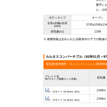
勝手にも
た。(199
ボディタイプ
オープン
全長x全幅x全高
3745x1590x13
(mm)
排気量(cc)
1298
※ 燃費情報は定められた試験条件の下での数値
カルタスコンバーチブル（92年01月～9
排気量/使用燃料・エンジン/ミッション/新車時
グレード名
排気量
WLTCモード燃費(タンク容量)
1.3
1298cc
※10・15モード 18.6km/L (40L)
1.3
1298cc
※10・15モード 16.4km/L (40L)