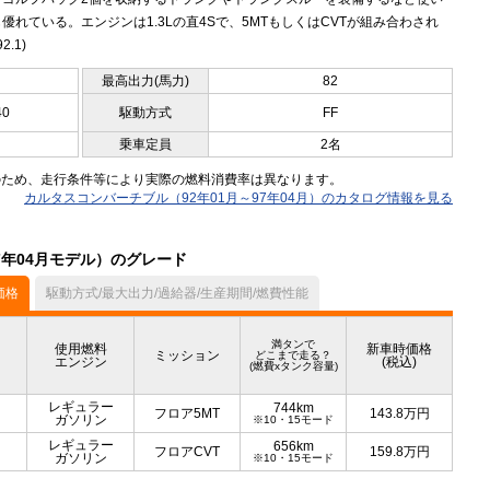
優れている。エンジンは1.3Lの直4Sで、5MTもしくはCVTが組み合わされ
2.1)
最高出力(馬力)
82
40
駆動方式
FF
乗車定員
2名
のため、走行条件等により実際の燃料消費率は異なります。
カルタスコンバーチブル（92年01月～97年04月）のカタログ情報を見る
7年04月モデル）のグレード
価格
駆動方式/最大出力/過給器/生産期間/燃費性能
満タンで
使用燃料
新車時価格
ミッション
どこまで走る？
エンジン
(税込)
(燃費xタンク容量)
レギュラー
744km
フロア5MT
143.8
万円
ガソリン
※10・15モード
レギュラー
656km
フロアCVT
159.8
万円
ガソリン
※10・15モード