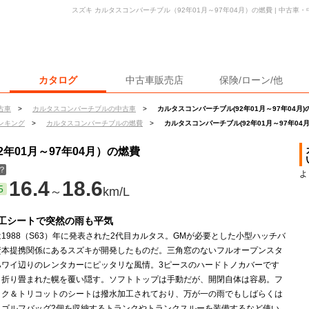
スズキ カルタスコンバーチブル（92年01月～97年04月）の燃費 | 中古
カタログ
中古車販売店
保険/ローン/他
古車
>
カルタスコンバーチブルの中古車
>
カルタスコンバーチブル(92年01月～97年04月)
ンキング
>
カルタスコンバーチブルの燃費
>
カルタスコンバーチブル(92年01月～97年04
年01月～97年04月）の燃費
？
よ
16.4
18.6
5
～
km/L
工シートで突然の雨も平気
1988（S63）年に発表された2代目カルタス。GMが必要とした小型ハッチバ
資本提携関係にあるスズキが開発したものだ。三角窓のないフルオープンスタ
ハワイ辺りのレンタカーにピッタリな風情。3ピースのハードトノカバーです
と折り畳まれた幌を覆い隠す。ソフトトップは手動だが、開閉自体は容易。フ
ック＆トリコットのシートは撥水加工されており、万が一の雨でもしばらくは
。ゴルフバッグ2個を収納するトランクやトランクスルーを装備するなど使い