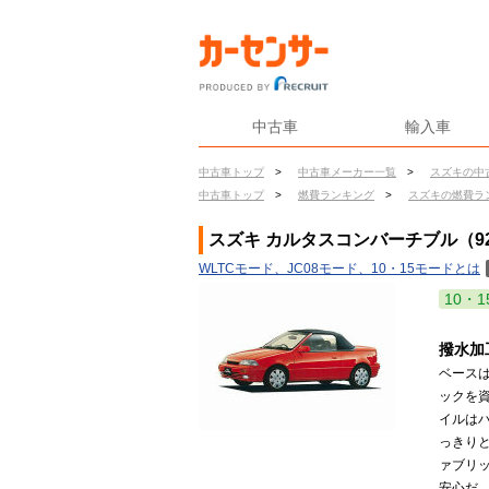
中古車
輸入車
中古車トップ
>
中古車メーカー一覧
>
スズキの中
中古車トップ
>
燃費ランキング
>
スズキの燃費ラ
スズキ カルタスコンバーチブル（92
WLTCモード、JC08モード、10・15モードとは
10・1
撥水加
ベースは
ックを
イルは
っきり
ァブリ
安心だ