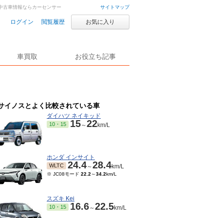
車・中古車情報ならカーセンサー
サイトマップ
ログイン
閲覧履歴
お気に入り
車買取
お役立ち記事
サイノスとよく比較されている車
ダイハツ ネイキッド
15
22
10・15
～
km/L
ホンダ インサイト
24.4
28.4
WLTC
～
km/L
※ JC08モード
22.2
～
34.2
km/L
スズキ Kei
16.6
22.5
10・15
～
km/L