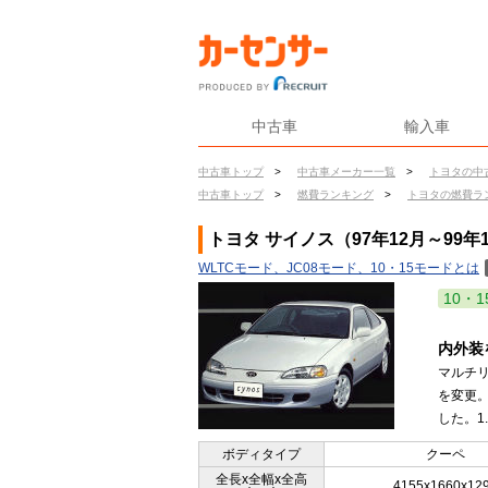
中古車
輸入車
中古車トップ
>
中古車メーカー一覧
>
トヨタの中
中古車トップ
>
燃費ランキング
>
トヨタの燃費ラ
トヨタ サイノス（97年12月～99年
WLTCモード、JC08モード、10・15モードとは
10・1
内外装
マルチ
を変更
した。1
ボディタイプ
クーペ
全長x全幅x全高
4155x1660x12