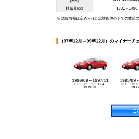
(mm)
排気量(cc)
1331～1496
※ 燃費情報は定められた試験条件の下での数値
（97年12月～99年12月）のマイナーチ
1996/09～1997/11
1995/09
※ 10・15モード
13.4
～
※ 10・15
19.2
km/L
19.2
こ