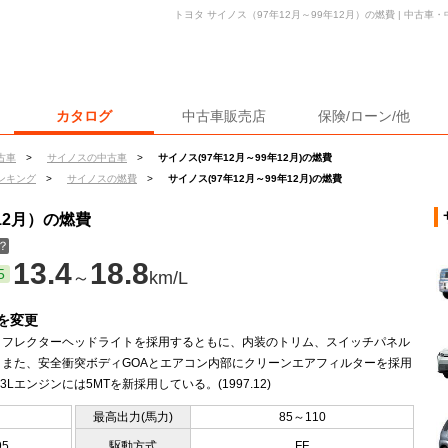
トヨタ サイノス（97年12月～99年12月）の燃費 | 中古
カタログ
中古車販売店
保険/ローン/他
古車
>
サイノスの中古車
>
サイノス(97年12月～99年12月)の燃費
ンキング
>
サイノスの燃費
>
サイノス(97年12月～99年12月)の燃費
12月）の燃費
？
13.4
18.8
5
～
km/L
を変更
リフレクターヘッドライトを採用するともに、内装のトリム、スイッチパネル
。また、安全衝突ボディGOAとエアコン内部にクリーンエアフィルターを採用
.3Lエンジンには5MTを新採用している。(1997.12)
最高出力(馬力)
85～110
95
駆動方式
FF