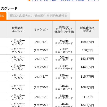
）のグレード
価格
駆動方式/最大出力/過給器/生産期間/燃費性能
満タンで
使用燃料
新車時価格
ミッション
どこまで走る？
エンジン
(税込)
(燃費xタンク容量)
レギュラー
603km
フロア4AT
159.3
万円
ガソリン
※10・15モード
レギュラー
711km
フロア5MT
150
万円
ガソリン
※10・15モード
レギュラー
603km
フロア4AT
153.8
万円
ガソリン
※10・15モード
レギュラー
711km
フロア5MT
144.5
万円
ガソリン
※10・15モード
レギュラー
720km
フロア3AT
115.7
万円
ガソリン
※10・15モード
レギュラー
846km
フロア5MT
108.8
万円
ガソリン
※10・15モード
レギュラー
720km
フロア3AT
111
万円
ガソリン
※10・15モード
レギュラー
846km
フロア5MT
104.1
万円
ガソリン
※10・15モード