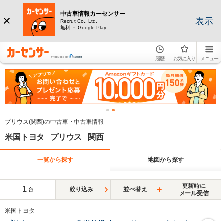
中古車情報カーセンサー
表示
Recruit Co., Ltd.
無料 － Google Play
履歴
お気に入り
メニュー
プリウス(関西)の中古車・中古車情報
米国トヨタ プリウス 関西
一覧から探す
地図から探す
更新時に
1
絞り込み
並べ替え
台
メール受信
米国トヨタ