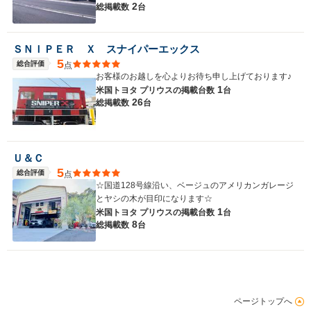
2
総掲載数
台
ＳＮＩＰＥＲ Ｘ スナイパーエックス
5
総合評価
点
お客様のお越しを心よりお待ち申し上げております♪
1
米国トヨタ プリウスの
掲載台数
台
26
総掲載数
台
Ｕ＆Ｃ
5
総合評価
点
☆国道128号線沿い、ベージュのアメリカンガレージ
とヤシの木が目印になります☆
1
米国トヨタ プリウスの
掲載台数
台
8
総掲載数
台
ページトップへ