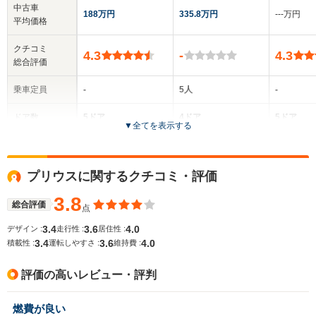
中古車
188万円
335.8万円
‐‐‐万円
平均価格
クチコミ
4.3
-
4.3
総合評価
乗車定員
-
5人
-
ドア数
5ドア
4ドア
5ドア
▼
全てを表示する
全高
全高
-m
-m
-
プリウスに関するクチコミ・評価
3.8
総合評価
点
全幅
全幅
サイズ
-m
-m
-
3.4
3.6
4.0
デザイン :
走行性 :
居住性 :
全長
全長
(全長x全幅x全高)
3.4
3.6
4.0
積載性 :
運転しやすさ :
維持費 :
-m
-m
評価の高いレビュー・評判
ホイールベース
ホイールベース
ホイー
燃費が良い
-m
-m