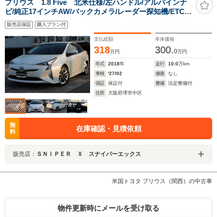
プリウス 1.8 Five 北米仕様/左ハンドル/アルパインナ
ビ/純正17インチAW/バックカメラ/レーダー探知機/ETC/
クルーズコントロール/ステアリングリモコン/横滑り防止/
販売店保証
購入プラン付
スマートキー/Bluetooth/ナビ/テレビ/スマートキー/エア
コン
支払総額
本体価格
318
300.
0
万円
万円
年式
2018
年
走行
10.0
万km
車検
'27/02
修復
なし
保証
保証付
整備
法定整備付
住所
大阪府堺市中区
無
在庫確認・見積依頼
料
販売店：
ＳＮＩＰＥＲ Ｘ スナイパーエックス
米国トヨタ プリウス（関西）の中古車
物件更新時にメールを受け取る