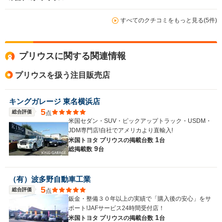
すべてのクチコミをもっと見る(5件)
プリウスに関する関連情報
プリウスを扱う注目販売店
キングガレージ 東名横浜店
5
総合評価
点
米国セダン・SUV・ピックアップトラック・USDM・
JDM専門店!自社でアメリカより直輸入!
1
米国トヨタ プリウスの
掲載台数
台
9
総掲載数
台
（有）波多野自動車工業
5
総合評価
点
鈑金・整備３０年以上の実績で「購入後の安心」をサ
ポート!JAFサービス24時間受付店！
1
米国トヨタ プリウスの
掲載台数
台