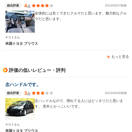
4
総合評価
2013/03/27投稿
点
全体的には良くできたクルマだと思います。魅力的なクル
マだと思います。
WLTCモード
-
-
-
燃費
ゲストさん
米国トヨタ プリウス
もっと見る
排気量
1800cc
2500～3500cc
3500cc
駆動方式
FF
FF
FF、4WD
評価の低いレビュー・評判
左ハンドルです。
3
総合評価
2013/03/26投稿
点
左ハンドルなので、慣れてる人にはピッタリだと思いま
す。 意外とかっこいいです。
ゲストさん
米国トヨタ プリウス