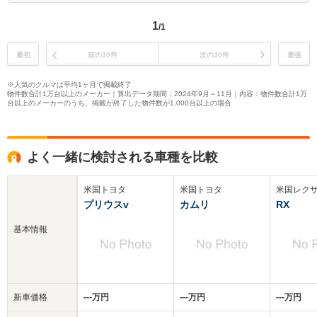
1
/1
最初
前の30件
次の30件
最後
※人気のクルマは平均1ヶ月で掲載終了
物件数合計1万台以上のメーカー｜算出データ期間：2024年9月～11月｜内容：物件数合計1万
台以上のメーカーのうち、掲載が終了した物件数が1,000台以上の場合
よく一緒に検討される車種を比較
米国トヨタ
米国トヨタ
米国レク
プリウスv
カムリ
RX
基本情報
新車価格
‐‐‐万円
‐‐‐万円
‐‐‐万円