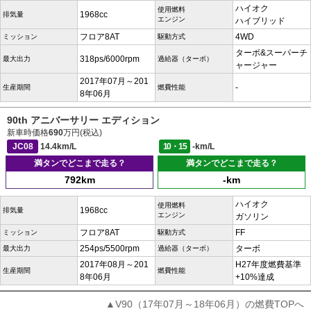
ハイオク
使用燃料
1968cc
排気量
エンジン
ハイブリッド
フロア8AT
4WD
ミッション
駆動方式
ターボ&スーパーチ
318ps/6000rpm
最大出力
過給器（ターボ）
ャージャー
2017年07月～201
-
生産期間
燃費性能
8年06月
90th アニバーサリー エディション
新車時価格
690
万円(税込)
JC08
14.4km/L
10・15
-km/L
満タンでどこまで走る？
満タンでどこまで走る？
792km
-km
ハイオク
使用燃料
1968cc
排気量
エンジン
ガソリン
フロア8AT
FF
ミッション
駆動方式
254ps/5500rpm
ターボ
最大出力
過給器（ターボ）
2017年08月～201
H27年度燃費基準
生産期間
燃費性能
8年06月
+10%達成
▲V90（17年07月～18年06月）の燃費TOPへ