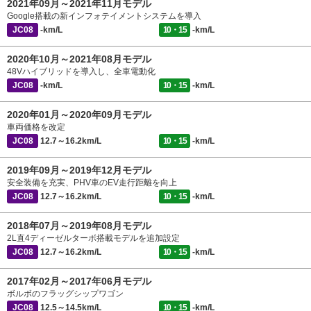
2021年09月～2021年11月モデル
Google搭載の新インフォテイメントシステムを導入
JC08
-km/L
10・15
-km/L
2020年10月～2021年08月モデル
48Vハイブリッドを導入し、全車電動化
JC08
-km/L
10・15
-km/L
2020年01月～2020年09月モデル
車両価格を改定
JC08
12.7～16.2km/L
10・15
-km/L
2019年09月～2019年12月モデル
安全装備を充実、PHV車のEV走行距離を向上
JC08
12.7～16.2km/L
10・15
-km/L
2018年07月～2019年08月モデル
2L直4ディーゼルターボ搭載モデルを追加設定
JC08
12.7～16.2km/L
10・15
-km/L
2017年02月～2017年06月モデル
ボルボのフラッグシップワゴン
JC08
12.5～14.5km/L
10・15
-km/L