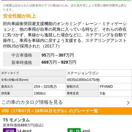
※燃費は定められた試験条件の下での数値のため、走行条件等により実際の燃料消費率は異な
ります。
安全性能が向上
対向車線衝突回避支援機能のオンカミング・レーン・ミティゲーシ
ョンと、他の車両が自車の死角に入っている時など、それらの存在
に気づかず、車線から逸脱した場合などに、ステアリングを自動で
操作し、車両を車線内に戻すよう支援する、ステアリングアシスト
付BLISが採用された（2017.7）
中古車価格
95
万円～
307
万円
669
万円～
929
万円
新車時価格
ステーションワゴン
ボディタイプ
4935x1890x1475/他
全長x全幅x全高(mm)
254～320馬力
FF/4WD
最高出力
駆動方式
1968cc
5名
排気量
乗車定員
この車のカタログ情報を見る
V90（17年07月～18年06月モデル）のグレード一覧
T5 モメンタム
新車時価格
669
万円(税込)
JC08
14.4km/L
10・15
-km/L