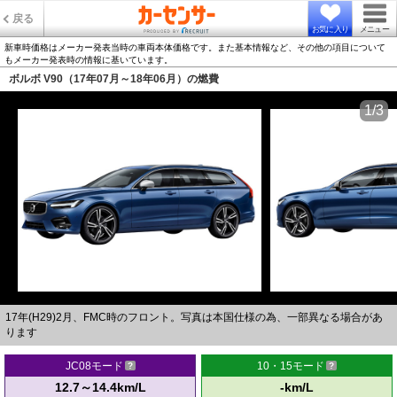
戻る
お気に入り
メニュー
新車時価格はメーカー発表当時の車両本体価格です。また基本情報など、その他の項目について
もメーカー発表時の情報に基いています。
ボルボ V90（17年07月～18年06月）の燃費
1/3
17年(H29)2月、FMC時のフロント。写真は本国仕様の為、一部異なる場合があ
ります
JC08モード
10・15モード
12.7～14.4km/L
-km/L