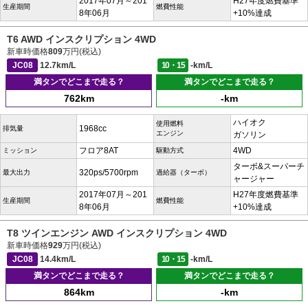
2017年07月～201
H27年度燃費基準
生産期間
燃費性能
8年06月
+10%達成
T6 AWD インスクリプション 4WD
新車時価格
809
万円(税込)
JC08
12.7km/L
10・15
-km/L
満タンでどこまで走る？
満タンでどこまで走る？
762km
-km
ハイオク
使用燃料
1968cc
排気量
エンジン
ガソリン
フロア8AT
4WD
ミッション
駆動方式
ターボ&スーパーチ
320ps/5700rpm
最大出力
過給器（ターボ）
ャージャー
2017年07月～201
H27年度燃費基準
生産期間
燃費性能
8年06月
+10%達成
T8 ツインエンジン AWD インスクリプション 4WD
新車時価格
929
万円(税込)
JC08
14.4km/L
10・15
-km/L
満タンでどこまで走る？
満タンでどこまで走る？
864km
-km