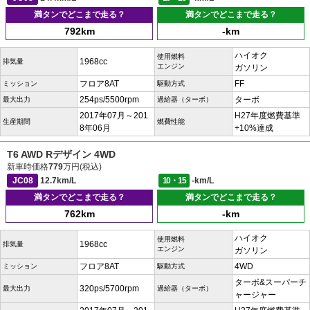
満タンでどこまで走る？
満タンでどこまで走る？
792km
-km
ハイオク
使用燃料
1968cc
排気量
エンジン
ガソリン
フロア8AT
FF
ミッション
駆動方式
254ps/5500rpm
ターボ
最大出力
過給器（ターボ）
2017年07月～201
H27年度燃費基準
生産期間
燃費性能
8年06月
+10%達成
T6 AWD Rデザイン 4WD
新車時価格
779
万円(税込)
JC08
12.7km/L
10・15
-km/L
満タンでどこまで走る？
満タンでどこまで走る？
762km
-km
ハイオク
使用燃料
1968cc
排気量
エンジン
ガソリン
フロア8AT
4WD
ミッション
駆動方式
ターボ&スーパーチ
320ps/5700rpm
最大出力
過給器（ターボ）
ャージャー