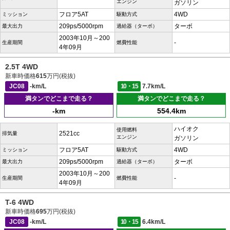
エンジン
ガソリン
フロア5AT
4WD
ミッション
駆動方式
209ps/5000rpm
ターボ
最大出力
過給器（ターボ）
2003年10月～200
-
生産期間
燃費性能
4年09月
2.5T 4WD
新車時価格
615
万円(税抜)
JC08
-km/L
10・15
7.7km/L
満タンでどこまで走る？
満タンでどこまで走る？
-km
554.4km
ハイオク
使用燃料
2521cc
排気量
エンジン
ガソリン
フロア5AT
4WD
ミッション
駆動方式
209ps/5000rpm
ターボ
最大出力
過給器（ターボ）
2003年10月～200
-
生産期間
燃費性能
4年09月
T-6 4WD
新車時価格
695
万円(税抜)
JC08
-km/L
10・15
6.4km/L