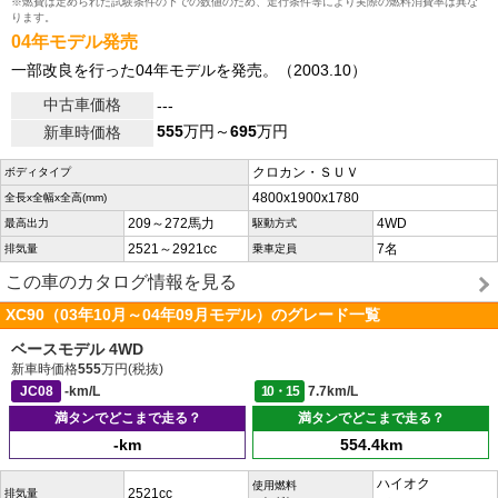
※燃費は定められた試験条件の下での数値のため、走行条件等により実際の燃料消費率は異な
ります。
04年モデル発売
一部改良を行った04年モデルを発売。（2003.10）
中古車価格
---
555
万円～
695
万円
新車時価格
クロカン・ＳＵＶ
ボディタイプ
4800x1900x1780
全長x全幅x全高(mm)
209～272馬力
4WD
最高出力
駆動方式
2521～2921cc
7名
排気量
乗車定員
この車のカタログ情報を見る
XC90（03年10月～04年09月モデル）のグレード一覧
ベースモデル 4WD
新車時価格
555
万円(税抜)
JC08
-km/L
10・15
7.7km/L
満タンでどこまで走る？
満タンでどこまで走る？
-km
554.4km
ハイオク
使用燃料
2521cc
排気量