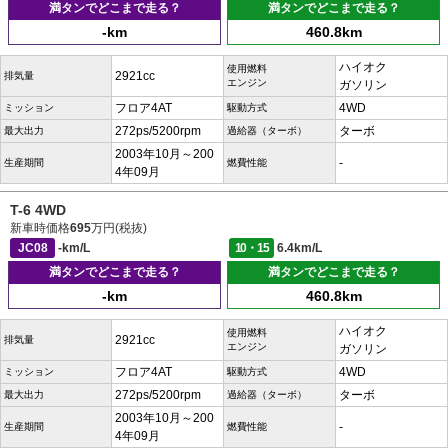
満タンでどこまで走る？
満タンでどこまで走る？
-km
460.8km
ハイオク
使用燃料
2921cc
排気量
エンジン
ガソリン
フロア4AT
4WD
ミッション
駆動方式
272ps/5200rpm
ターボ
最大出力
過給器（ターボ）
2003年10月～200
-
生産期間
燃費性能
4年09月
T-6 4WD
新車時価格
695
万円(税抜)
JC08
-km/L
10・15
6.4km/L
満タンでどこまで走る？
満タンでどこまで走る？
-km
460.8km
ハイオク
使用燃料
2921cc
排気量
エンジン
ガソリン
フロア4AT
4WD
ミッション
駆動方式
272ps/5200rpm
ターボ
最大出力
過給器（ターボ）
2003年10月～200
-
生産期間
燃費性能
4年09月