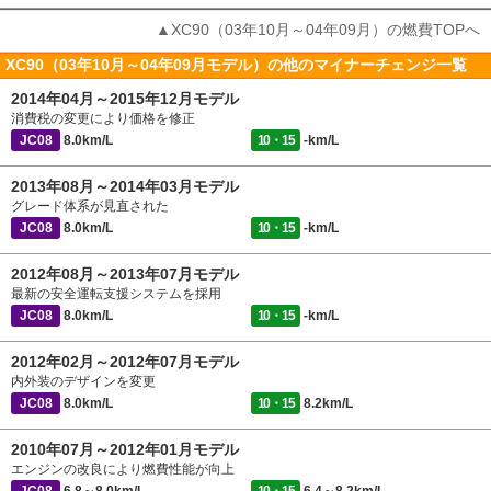
▲XC90（03年10月～04年09月）の燃費TOPへ
XC90（03年10月～04年09月モデル）の他のマイナーチェンジ一覧
2014年04月～2015年12月モデル
消費税の変更により価格を修正
JC08
8.0km/L
10・15
-km/L
2013年08月～2014年03月モデル
グレード体系が見直された
JC08
8.0km/L
10・15
-km/L
2012年08月～2013年07月モデル
最新の安全運転支援システムを採用
JC08
8.0km/L
10・15
-km/L
2012年02月～2012年07月モデル
内外装のデザインを変更
JC08
8.0km/L
10・15
8.2km/L
2010年07月～2012年01月モデル
エンジンの改良により燃費性能が向上