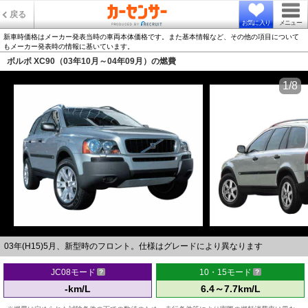
戻る
お気に入り
メニュー
新車時価格はメーカー発表当時の車両本体価格です。また基本情報など、その他の項目について
もメーカー発表時の情報に基いています。
ボルボ XC90（03年10月～04年09月）の燃費
1/8
03年(H15)5月、新型時のフロント。仕様はグレードにより異なります
JC08モード
10・15モード
-km/L
6.4～7.7km/L