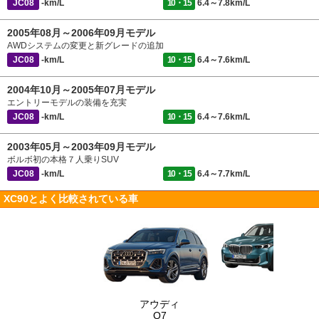
JC08
-km/L
10・15
6.4～7.8km/L
2005年08月～2006年09月モデル
AWDシステムの変更と新グレードの追加
JC08
-km/L
10・15
6.4～7.6km/L
2004年10月～2005年07月モデル
エントリーモデルの装備を充実
JC08
-km/L
10・15
6.4～7.6km/L
2003年05月～2003年09月モデル
ボルボ初の本格７人乗りSUV
JC08
-km/L
10・15
6.4～7.7km/L
XC90とよく比較されている車
アウディ
Q7