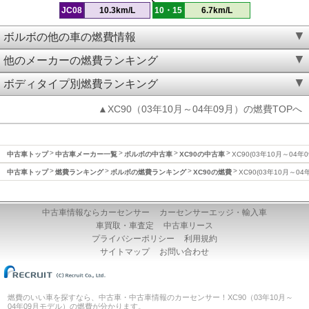
JC08
10.3km/L
10・15
6.7km/L
ボルボの他の車の燃費情報
他のメーカーの燃費ランキング
ボディタイプ別燃費ランキング
▲XC90（03年10月～04年09月）の燃費TOPへ
中古車トップ
中古車メーカー一覧
ボルボの中古車
XC90の中古車
XC90(03年10月～04年
中古車トップ
燃費ランキング
ボルボの燃費ランキング
XC90の燃費
XC90(03年10月～04
中古車情報ならカーセンサー
カーセンサーエッジ・輸入車
車買取・車査定
中古車リース
プライバシーポリシー
利用規約
サイトマップ
お問い合わせ
燃費のいい車を探すなら、中古車・中古車情報のカーセンサー！XC90（03年10月～
04年09月モデル）の燃費が分かります。