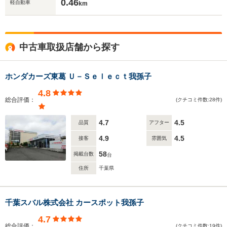
0.46
軽自動車
km
中古車取扱店舗から探す
ホンダカーズ東葛 Ｕ－Ｓｅｌｅｃｔ我孫子
4.8
総合評価：
(クチコミ件数:28件)
4.7
4.5
品質
アフター
4.9
4.5
接客
雰囲気
58
掲載台数
台
住所
千葉県
千葉スバル株式会社 カースポット我孫子
4.7
総合評価：
(クチコミ件数:19件)