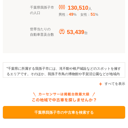
130,510
千葉県我孫子市
人
の人口
49
51
男性：
%
女性：
%
世帯当たりの
53,439
台
自動車普及台数
"千葉県に所属する我孫子市には、滝不動や根戸城趾などのスポットを擁す
るエリアです。そのほか、我孫子市鳥の博物館や手賀沼公園などが地域内
に存在しています。そして、地域のイベントとしては旧村川別荘ひなのま
すべてを表示
つりや布佐もみじまつり、あびこカッパまつりを挙げることができます。
また、この地域にはもろみ小町や菜の花味噌、うなぎ大和煮といった名産
品があります。交通面では東日本旅客鉄道・常磐線を利用できるほか、国
道6号線や国道294号線、あるいは県道8号線などの道路が区域内を通って
います。なお、この市内で申請可能な補助金制度としては、「クリーンエ
ネルギー自動車導入促進対策費補助金」、「環境保全資金」、「次世代自
千葉県我孫子市の中古車を検索する
動車充電インフラ整備促進事業」を挙げることができます。"