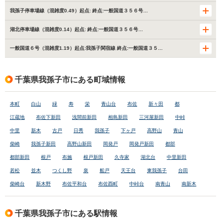
我孫子停車場線（混雑度0.49）起点: 終点:一般国道３５６号…
湖北停車場線（混雑度0.14）起点: 終点:一般国道３５６号…
一般国道６号（混雑度1.19）起点:我孫子関宿線 終点:一般国道３５…
千葉県我孫子市にある町域情報
本町
白山
緑
寿
栄
青山台
布佐
新々田
都
江蔵地
布佐下新田
浅間前新田
相島新田
三河屋新田
中峠
中里
新木
古戸
日秀
我孫子
下ヶ戸
高野山
青山
柴崎
我孫子新田
高野山新田
岡発戸
岡発戸新田
都部
都部新田
根戸
布施
根戸新田
久寺家
湖北台
中里新田
若松
並木
つくし野
泉
船戸
天王台
東我孫子
台田
柴崎台
新木野
布佐平和台
布佐酉町
中峠台
南青山
南新木
千葉県我孫子市にある駅情報