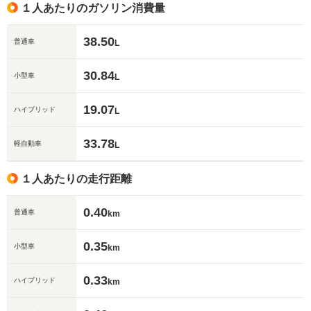
１人あたりのガソリン消費量
38.50
普通車
L
30.84
小型車
L
19.07
ハイブリッド
L
33.78
軽自動車
L
１人あたりの走行距離
0.40
普通車
km
0.35
小型車
km
0.33
ハイブリッド
km