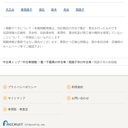
天王台
東我孫子
湖北
新木
布佐
我孫子
＜掲載データについて＞各種掲載情報は、当社独自の方法で集計・算出を行ったものです
当該情報の正確性、完全性、目的適合性、有用性、適法性及び第三者の権利を侵害していない
ことについて、一切保証しないものとします
掲載情報が最新ではない場合がございます。最新かつ正確な情報は、国や各自治体・店舗様の
ホームページ等でご確認下さい
中古車トップ
中古車情報:一覧
千葉県の中古車
我孫子市の中古車
我孫子市の街情報
プライバシーポリシー
利用規約
サイトマップ
お問い合わせ
車買取・車査定