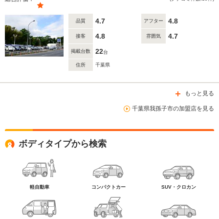
4.7
4.8
品質
アフター
4.8
4.7
接客
雰囲気
22
掲載台数
台
住所
千葉県
もっと見る
千葉県我孫子市の加盟店を見る
ボディタイプから検索
軽自動車
コンパクトカー
SUV・クロカン