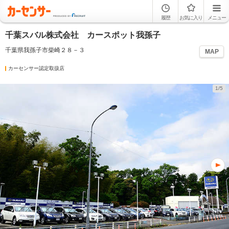
履歴
お気に入り
メニュー
千葉スバル株式会社 カースポット我孫子
千葉県我孫子市柴崎２８－３
MAP
カーセンサー認定取扱店
1/5