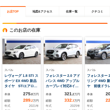
お店TOP
地図&アクセス
在庫一覧
クチコミ
このお店の在庫
スバル
スバル
スバル
レヴォーグ 1.8 STI ス
フォレスター 2.0 アド
フォレスター 2
ポーツ EX 4WD 新品
バンス 4WD アップル
リング 4WD 
タイヤ STIエアロ
カープレイ対応8イン
ヤ 前後ドラ
P&Rスポイラー
チナビ 前後ドラレコ
ナビ ETC2.0
275
321
2
本体
.0
万円
本体
.2
万円
本体
289
332
2
総額
.2
万円
総額
.3
万円
総額
年式
2021
年
年式
2025
年
年式