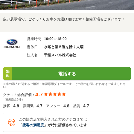
広い展示場で、ごゆっくりお車をお選び頂けます！整備工場もございます！
営業時間
10:00～18:00
定休日
水曜と第５週を除く火曜
法人名
千葉スバル株式会社
無
電話する
料
※車の購入に関するご相談・確認専用ダイヤルです。その他のお問い合わせはご遠慮くださ
い。
4.7
クチコミ総合評価：
（投稿数19件）
4.8
4.7
4.8
4.7
接客 :
雰囲気 :
アフター :
品質 :
この販売店で購入された方のクチコミでは
「
接客の満足度
」が特に評価されています