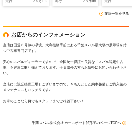
走行
3.9
万km
走行
2.8
万km
走行
在庫一覧を見る
お店からのインフォメーション
当店は国道６号線の県境、大利根橋手前にある千葉スバル最大級の展示場を持
つ中古車専門店です。
安心のスバルディーラーですので、全国統一保証の良質な「スバル認定中古
車」を豊富に取り揃えております。千葉県外の方もお気軽にお問い合わせ下さ
い。
当店には認証整備工場もございますので、きちんとした納車整備とご購入後の
メンテナンスもバッチリです♪
お車のことなら何でもスタッフまでご相談下さい！
千葉スバル株式会社 カースポット我孫子のページTOPへ