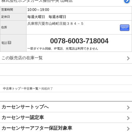
株式会社ホンダカーズ播但中央 山崎店
10:00～19:00
営業時間
毎週火曜日 毎週水曜日
定休日
兵庫県宍粟市山崎町庄能３８４－５
住所
0078-6003-718004
電話
一部ダイヤル回線、IP電話、光電話は利用できません
この販売店の在庫一覧
中古車トップ
中古車一覧
掲載終了
カーセンサートップへ
カーセンサー認定車
カーセンサーアフター保証対象車