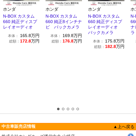
ホンダ
ホンダ
ホンダ
ホ
N-BOX カスタム
N-BOX カスタム
N-BOX カスタム
N
660 純正ディスプ
660 純正8インチナ
660 純正ディスプ
6
レイオーディオ
ビ バックカメラ
レイオーディオ
ナ
バックカメラ
ラ
165.8
万円
169.8
万円
本体：
本体：
172.8
万円
176.8
万円
175.8
万円
総額：
総額：
本体：
182.8
万円
総額：
中古車販売店情報
▲上へ戻る