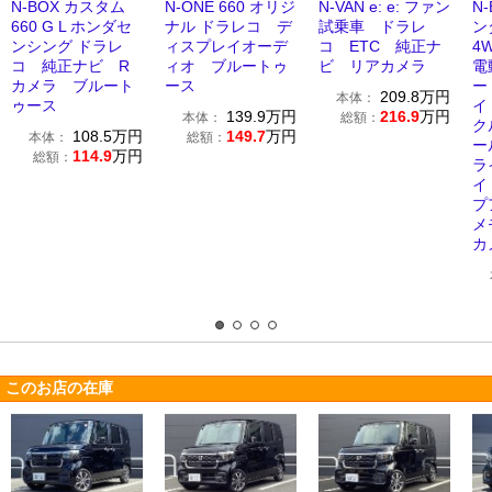
N-BOX カスタム
N-ONE 660 オリジ
N-VAN e: e: ファン
N-
660 G L ホンダセ
ナル ドラレコ デ
試乗車 ドラレ
ン
ンシング ドラレ
ィスプレイオーデ
コ ETC 純正ナ
4
コ 純正ナビ R
ィオ ブルートゥ
ビ リアカメラ
電
カメラ ブルート
ース
ー
209.8
万円
本体：
ゥース
イ
139.9
万円
216.9
万円
本体：
総額：
ク
108.5
万円
149.7
万円
本体：
総額：
ー
114.9
万円
総額：
ラ
イ
プ
メ
カ
このお店の在庫