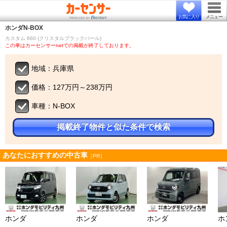
お気に入り
メニュー
ホンダ
N-BOX
カスタム 660 (クリスタルブラックパール)
この車はカーセンサーnetでの掲載が終了しております。
地域：兵庫県
価格：127万円～238万円
車種：N-BOX
掲載終了物件と似た条件で検索
あなたにおすすめの中古車
［PR］
ホンダ
ホンダ
ホンダ
ホ