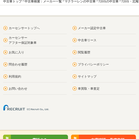
中古車トップ
中古車検索：メーカー一覧
マクラーレンの中古車
720Sの中古車
720S・北
カーセンサートップへ
メーカー認定中古車
カーセンサー
中古車リース
アフター保証対象車
お気に入り
閲覧履歴
問合わせ履歴
プライバシーポリシー
利用規約
サイトマップ
お問い合わせ
車買取・車査定
無
無