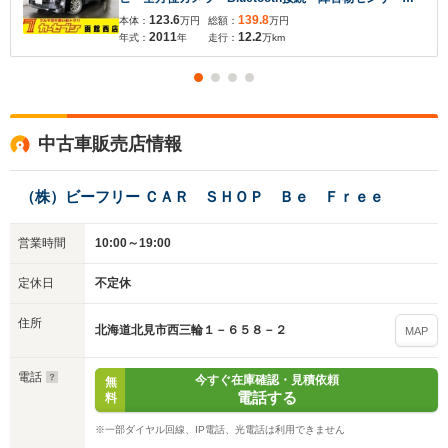
エアコン フリップダウンモニター 両側電動スライド
123.6
139.8
本体：
万円
総額：
万円
ドア プッシュスタート フルエアバック
2011
12.2
年式：
年
走行：
万km
中古車販売店情報
（株）ビーフリー ＣＡＲ ＳＨＯＰ Ｂｅ Ｆｒｅｅ
営業時間
10:00～19:00
定休日
不定休
住所
北海道北見市西三輪１－６５８－２
MAP
電話
今すぐ在庫確認・見積依頼
無
電話する
料
※一部ダイヤル回線、IP電話、光電話は利用できません