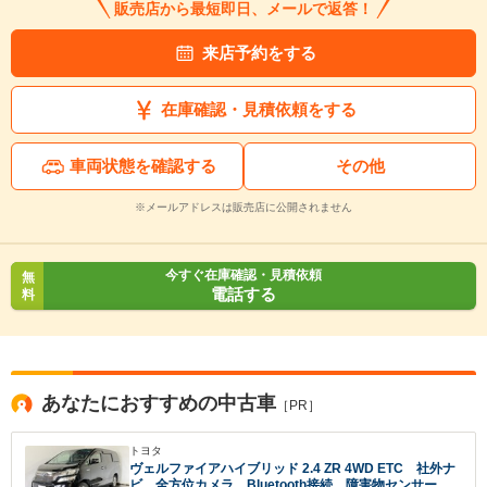
販売店から最短即日、メールで返答！
※保存された情報は
90
日で破棄されます
来店予約をする
いいえ
はい
在庫確認・見積依頼をする
車両状態を確認する
その他
※メールアドレスは販売店に公開されません
今すぐ在庫確認・見積依頼
無
電話する
料
あなたにおすすめの中古車
［PR］
トヨタ
ヴェルファイアハイブリッド 2.4 ZR 4WD ETC 社外ナ
ビ 全方位カメラ Bluetooth接続 障害物センサー W