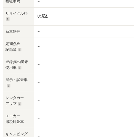
福祉車両
－
リサイクル料
リ済込
新車物件
－
定期点検
－
記録簿
登録
済未
(届出)
－
使用車
展示・試乗車
－
レンタカー
－
アップ
エコカー
－
減税対象車
キャンピング
－