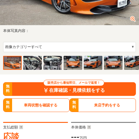
本体写真内容：
販売店から最短即日、メールで返答！
無
在庫確認・見積依頼をする
料
無
無
車両状態を確認する
来店予約をする
料
料
支払総額
本体価格
応談
---
万円