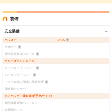
装備
安全装備
パワステ
ABS
サポカー
衝突被害軽減ブレーキ
クルーズコントロール
レーンキープアシスト
パーキングアシスト
アクセル踏み間違い防止装置
障害物センサー
エアバッグ：運転席/助手席/サイド/－
頸部衝撃緩和ヘッドレスト
全周囲カメラ