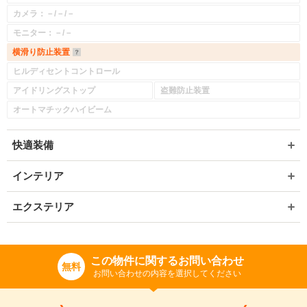
カメラ：－/－/－
モニター：－/－
横滑り防止装置
ヒルディセントコントロール
アイドリングストップ
盗難防止装置
オートマチックハイビーム
快適装備
インテリア
エクステリア
この物件に関するお問い合わせ
無料
入力途中の情報を保存しますか？
お問い合わせの内容を選択してください
※次回問い合わせをする際に自動入力されます