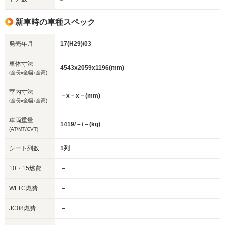
新車時の車種スペック
発売年月
17(H29)/03
車体寸法
4543x2059x1196(mm)
(全長x全幅x全高)
室内寸法
－x－x－(mm)
(全長x全幅x全高)
車両重量
1419/－/－(kg)
(AT/MT/CVT)
シート列数
1列
10・15燃費
－
WLTC燃費
－
JC08燃費
－