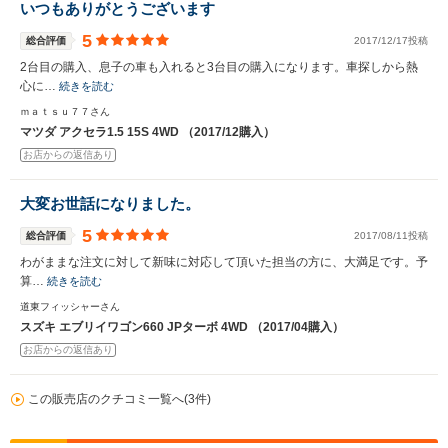
いつもありがとうございます
5
総合評価
2017/12/17投稿
2台目の購入、息子の車も入れると3台目の購入になります。車探しから熱
心に…
続きを読む
ｍａｔｓｕ７７さん
マツダ アクセラ1.5 15S 4WD （2017/12購入）
お店からの返信あり
大変お世話になりました。
5
総合評価
2017/08/11投稿
わがままな注文に対して新味に対応して頂いた担当の方に、大満足です。予
算…
続きを読む
道東フィッシャーさん
スズキ エブリイワゴン660 JPターボ 4WD （2017/04購入）
お店からの返信あり
この販売店のクチコミ一覧へ(3件)