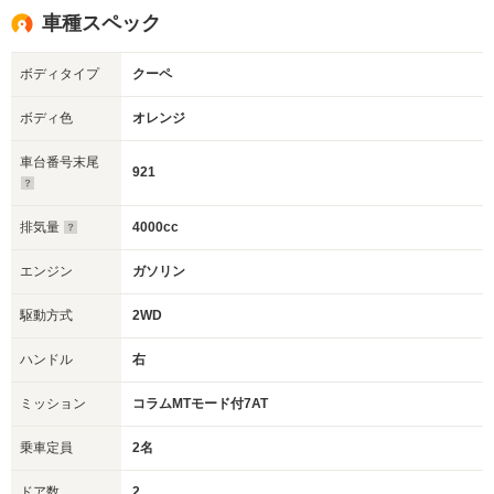
車種スペック
ボディタイプ
クーペ
ボディ色
オレンジ
車台番号末尾
921
排気量
4000cc
エンジン
ガソリン
駆動方式
2WD
ハンドル
右
ミッション
コラムMTモード付7AT
乗車定員
2名
ドア数
2