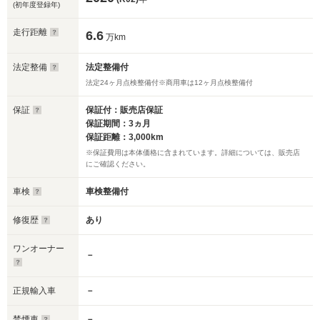
(初年度登録年)
走行距離
6.6
万km
法定整備
法定整備付
法定24ヶ月点検整備付※商用車は12ヶ月点検整備付
保証
保証付：販売店保証
保証期間：3ヵ月
保証距離：3,000km
※保証費用は本体価格に含まれています。詳細については、販売店
にご確認ください。
車検
車検整備付
修復歴
あり
ワンオーナー
－
正規輸入車
－
禁煙車
－