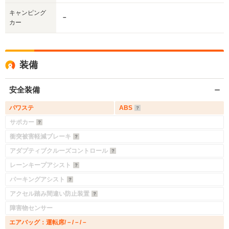
キャンピング
－
カー
装備
安全装備
パワステ
ABS
サポカー
入力途中の情報を保存しますか？
衝突被害軽減ブレーキ
※次回問い合わせをする際に自動入力されます
アダプティブクルーズコントロール
※保存された情報は
90
日で破棄されます
レーンキープアシスト
パーキングアシスト
いいえ
はい
アクセル踏み間違い防止装置
障害物センサー
エアバッグ：運転席/－/－/－