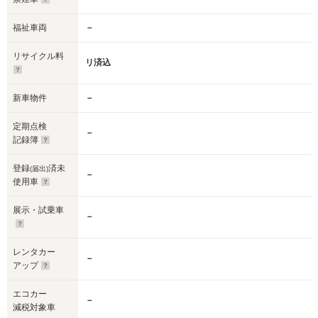
福祉車両
－
リサイクル料
リ済込
新車物件
－
定期点検
－
記録簿
登録
済未
(届出)
－
使用車
展示・試乗車
－
レンタカー
－
アップ
エコカー
－
減税対象車