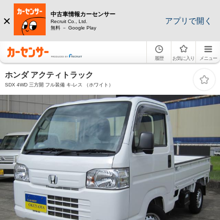
中古車情報カーセンサー
アプリで開く
Recruit Co., Ltd.
無料 － Google Play
履歴
お気に入り
メニュー
ホンダ アクティトラック
SDX 4WD 三方開 フル装備 キ-レス （ホワイト）