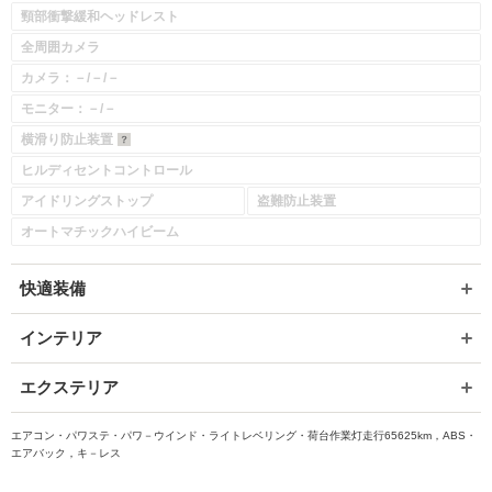
頸部衝撃緩和ヘッドレスト
全周囲カメラ
カメラ：－/－/－
モニター：－/－
横滑り防止装置
ヒルディセントコントロール
アイドリングストップ
盗難防止装置
オートマチックハイビーム
快適装備
インテリア
エクステリア
エアコン・パワステ・パワ－ウインド・ライトレベリング・荷台作業灯走行65625km，ABS・
エアバック，キ－レス