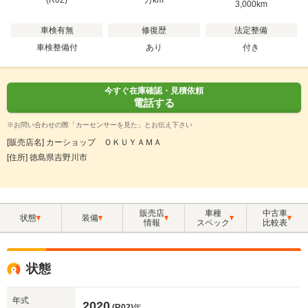
(R02)
万
km
3,000km
車検有無
修復歴
法定整備
車検整備付
あり
付き
今すぐ在庫確認・見積依頼
電話する
※お問い合わせの際「カーセンサーを見た」とお伝え下さい
[販売店名] カーショップ ＯＫＵＹＡＭＡ
[住所] 徳島県吉野川市
販売店
車種
中古車
状態
装備
情報
スペック
比較表
状態
年式
2020
(R02)
年