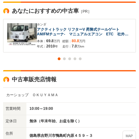
あなたにおすすめの中古車
［PR］
ホンダ
アクティトラック リフターV 昇降式テールゲート
AM/FMチューナ- マニュアルエアコン ETC 社外ド
ラレコ
69.8
80.8
本体：
万円
総額：
万円
2010
7.0
年式：
年
走行：
万km
中古車販売店情報
カーショップ ＯＫＵＹＡＭＡ
営業時間
10:00～19:00
定休日
無休（年末年始、お盆を除く）
住所
徳島県吉野川市鴨島町内原４５９－３
MAP