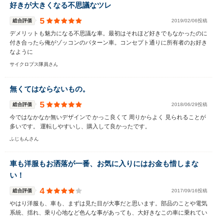
好きが大きくなる不思議なツレ
5
総合評価
2019/02/06投稿
デメリットも魅力になる不思議な車。最初はそれほど好きでもなかったのに
付き合ったら俺がゾッコンのパターン車。コンセプト通りに所有者のお好き
なように
サイクロプス隊員さん
無くてはならないもの。
5
総合評価
2018/06/29投稿
今ではなかなか無いデザインで かっこ良くて 周りからよく 見られることが
多いです。 運転しやすいし、購入して良かったです。
ふじもんさん
車も洋服もお洒落が一番、お気に入りにはお金も惜しまな
い！
4
総合評価
2017/09/16投稿
やはり洋服も、車も、まずは見た目が大事だと思います。部品のことや電気
系統、揺れ、乗り心地など色んな事があっても、大好きなこの車に乗れてい