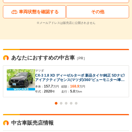
車両状態を確認する
その他
※メールアドレスは販売店に公開されません
あなたにおすすめの中古車
［PR］
マツダ
CX-3 1.8 XD ディーゼルターボ 新品タイヤ/純正 SDナビ/
アイアクティブセンス(マツダ)/360°ビューモニター/車線
逸脱防止支援システム/ドライブレコーダー 前後/ヘッド
157.7
168.9
本体：
万円
総額：
万円
ランプ LED/USBジャック
2020
5.0
年式：
年
走行：
万km
入力途中の情報を保存しますか？
※次回問い合わせをする際に自動入力されます
中古車販売店情報
※保存された情報は
90
日で破棄されます