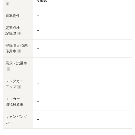
リ済込
新車物件
－
定期点検
－
記録簿
登録
済未
(届出)
－
使用車
展示・試乗車
－
レンタカー
－
アップ
エコカー
－
減税対象車
キャンピング
－
カー