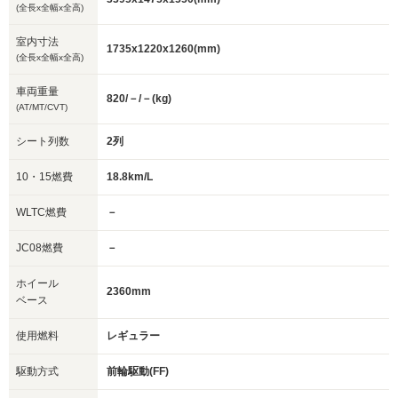
(全長x全幅x全高)
室内寸法
1735x1220x1260(mm)
(全長x全幅x全高)
車両重量
820/－/－(kg)
(AT/MT/CVT)
シート列数
2列
10・15燃費
18.8km/L
WLTC燃費
－
JC08燃費
－
ホイール
2360mm
ベース
使用燃料
レギュラー
駆動方式
前輪駆動(FF)