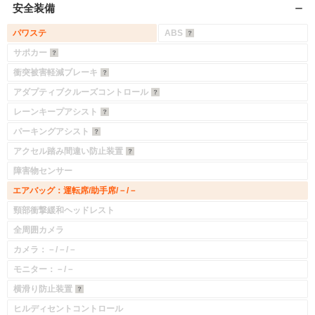
安全装備
パワステ
ABS
サポカー
衝突被害軽減ブレーキ
アダプティブクルーズコントロール
レーンキープアシスト
パーキングアシスト
アクセル踏み間違い防止装置
障害物センサー
エアバッグ：運転席/助手席/－/－
頸部衝撃緩和ヘッドレスト
全周囲カメラ
カメラ：－/－/－
モニター：－/－
横滑り防止装置
ヒルディセントコントロール