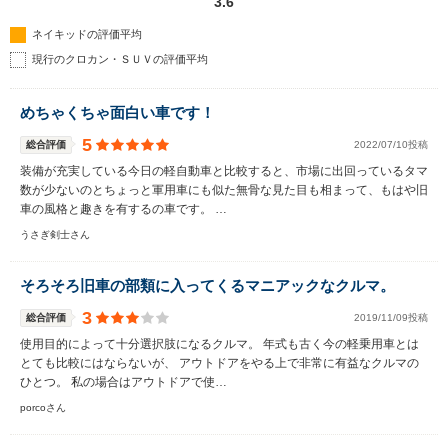
3.6
ネイキッドの評価平均
現行のクロカン・ＳＵＶの評価平均
めちゃくちゃ面白い車です！
5
総合評価
2022/07/10投稿
装備が充実している今日の軽自動車と比較すると、市場に出回っているタマ
数が少ないのとちょっと軍用車にも似た無骨な見た目も相まって、もはや旧
車の風格と趣きを有するの車です。 …
うさぎ剣士さん
そろそろ旧車の部類に入ってくるマニアックなクルマ。
3
総合評価
2019/11/09投稿
使用目的によって十分選択肢になるクルマ。 年式も古く今の軽乗用車とは
とても比較にはならないが、 アウトドアをやる上で非常に有益なクルマの
ひとつ。 私の場合はアウトドアで使…
porcoさん