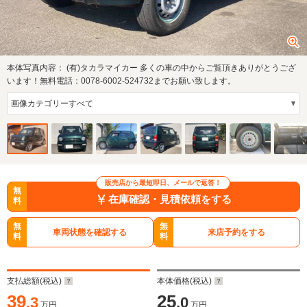
本体写真内容：
(有)タカラマイカー 多くの車の中からご覧頂きありがとうござ
います！無料電話：0078-6002-524732までお願い致します。
販売店から最短即日、メールで返答！
無
在庫確認・見積依頼をする
料
無
無
車両状態を確認する
来店予約をする
料
料
支払総額(税込)
本体価格(税込)
39
25
.3
.0
万円
万円