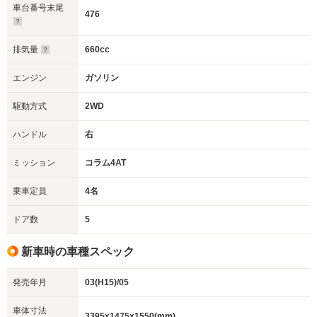
車台番号末尾
476
排気量
660cc
エンジン
ガソリン
駆動方式
2WD
ハンドル
右
ミッション
コラム4AT
乗車定員
4名
ドア数
5
新車時の車種スペック
発売年月
03(H15)/05
車体寸法
3395x1475x1550(mm)