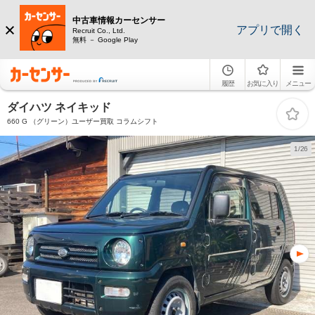
中古車情報カーセンサー
アプリで開く
Recruit Co., Ltd.
無料 － Google Play
履歴
お気に入り
メニュー
ダイハツ ネイキッド
660 G （グリーン）ユーザー買取 コラムシフト
1/26