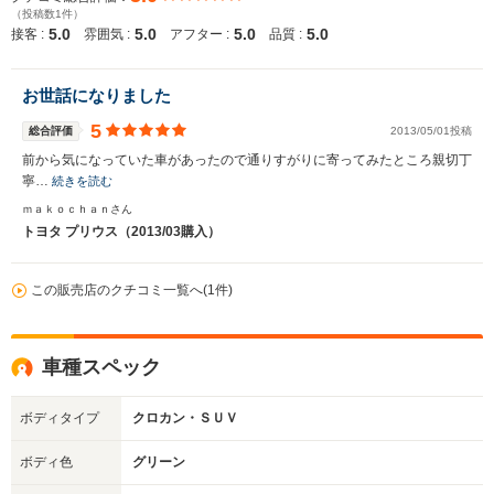
（投稿数1件）
5.0
5.0
5.0
5.0
接客 :
雰囲気 :
アフター :
品質 :
お世話になりました
5
総合評価
2013/05/01投稿
前から気になっていた車があったので通りすがりに寄ってみたところ親切丁
寧…
続きを読む
ｍａｋｏｃｈａｎさん
トヨタ プリウス（2013/03購入）
この販売店のクチコミ一覧へ(1件)
車種スペック
ボディタイプ
クロカン・ＳＵＶ
ボディ色
グリーン