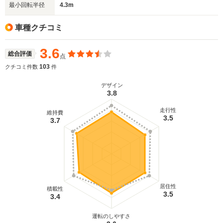
最小回転半径
4.3m
車種クチコミ
3.6
総合評価
点
103
クチコミ件数
件
デザイン
3.8
走行性
維持費
3.5
3.7
居住性
積載性
3.5
3.4
運転のしやすさ