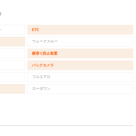
)
－
ETC
ウォークスルー
横滑り防止装置
バックカメラ
フルエアロ
ローダウン