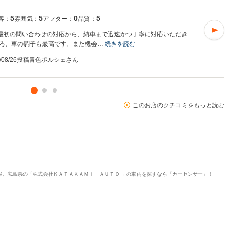
5
5
0
5
客：
雰囲気：
アフター：
品質：
。最初の問い合わせの対応から、納車まで迅速かつ丁寧に対応いただき
ろ、車の調子も最高です。また機会…
続きを読む
/08/26投稿
青色ポルシェさん
このお店のクチコミをもっと読む
情報。広島県の「株式会社ＫＡＴＡＫＡＭＩ ＡＵＴＯ 」の車両を探すなら「カーセンサー」！