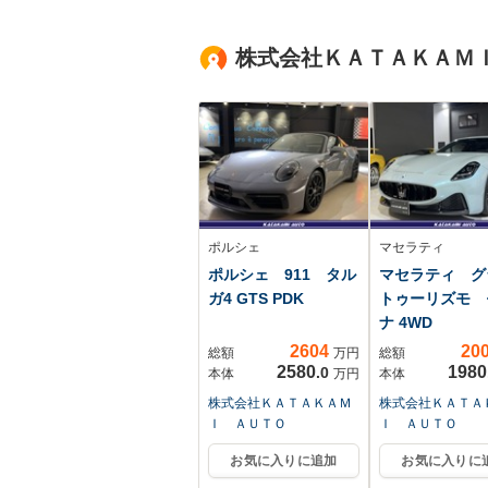
ム ETC LEDヘッ
ドランプ アイドリ
株式会社ＫＡＴＡＫＡＭ
ングストップ 社外
アルミ
ポルシェ
マセラティ
ポルシェ 911 タル
マセラティ グ
ガ4 GTS PDK
トゥーリズモ 
ナ 4WD
2604
20
総額
万円
総額
2580
1980
.0
本体
万円
本体
株式会社ＫＡＴＡＫＡＭ
株式会社ＫＡＴＡ
Ｉ ＡＵＴＯ
Ｉ ＡＵＴＯ
お気に入りに追加
お気に入りに