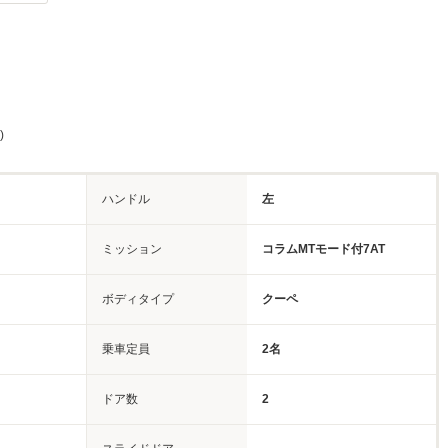
)
ハンドル
左
ミッション
コラムMTモード付7AT
ボディタイプ
クーペ
乗車定員
2名
ドア数
2