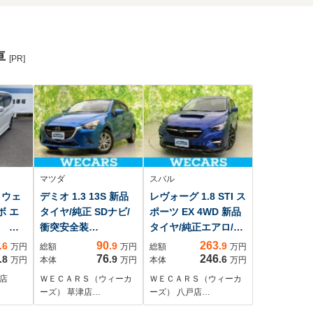
車
[PR]
マツダ
スバル
イウェ
デミオ 1.3 13S 新品
レヴォーグ 1.8 STI ス
ボ エ
タイヤ/純正 SDナビ/
ポーツ EX 4WD 新品
S ナ
衝突安全装
タイヤ/純正エアロ/純
ーモニ
置/Bluetooth接
正 SDナビ/衝突安全装
90
263
.6
.9
.9
万円
総額
万円
総額
万円
ー
続/ETC/EBD付ABS/
置/シートヒーター 前
76
246
.8
.9
.6
万円
本体
万円
本体
万円
フ
横滑り防止装置/アイ
席/車線逸脱防止支援
店
ＷＥＣＡＲＳ（ウィーカ
ＷＥＣＡＲＳ（ウィーカ
ール
ドリングストップ/フ
システム/シート フル
ーズ） 草津店…
ーズ） 八戸店…
ルセグTV/DVD/エアバ
レザー/電動バックド