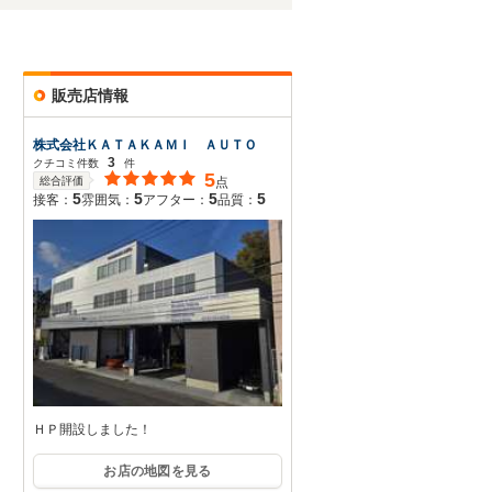
販売店情報
株式会社ＫＡＴＡＫＡＭＩ ＡＵＴＯ
3
クチコミ件数
件
5
総合評価
点
5
5
5
5
接客：
雰囲気：
アフター：
品質：
ＨＰ開設しました！
お店の地図を見る