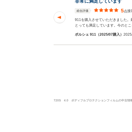
非常に満足しています
5
接
総合評価
点
シェパード)までお出
911を購入させていただきました
む
とっても満足しています。今のとこ
ポルシェ 911（2025/07購入）
2025
720S 4.0 ボディフルプロテクションフィルムの中古