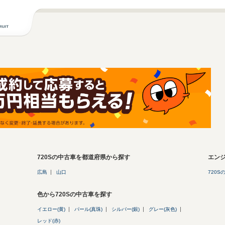
720Sの中古車を都道府県から探す
エン
広島
山口
720S
色から720Sの中古車を探す
イエロー(黄)
パール(真珠)
シルバー(銀)
グレー(灰色)
レッド(赤)