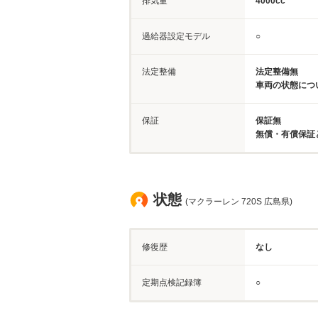
排気量
4000cc
過給器設定モデル
○
法定整備
法定整備無
車両の状態につ
保証
保証無
無償・有償保証
状態
(マクラーレン 720S 広島県)
修復歴
なし
定期点検記録簿
○