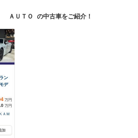
ッグ 運転席/エアバッ
ア/ヘッドランプ
グ 助手席
LED/USBジャック
Ｉ ＡＵＴＯ の中古車をご紹介！
ラン
モデ
04
万円
.0
万円
ＫＡＭ
追加