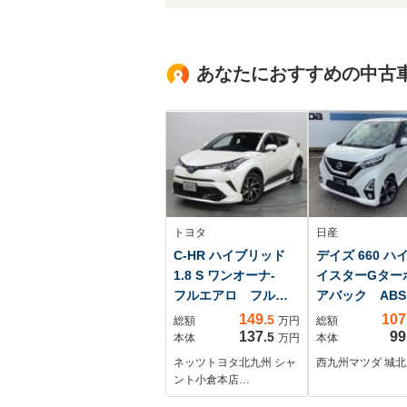
あなたにおすすめの中古
トヨタ
日産
C-HR ハイブリッド
デイズ 660 ハ
1.8 S ワンオーナ-
イスターGター
フルエアロ フルセ
アバック AB
グ メモリーナビ
ビ 360°ビュ
149
107
.5
総額
万円
総額
DVD再生 ミュージ
ター ベンチシ
137
99
.5
本体
万円
本体
ックプレイヤー接続
ト インパネシ
ネッツトヨタ北九州 シャ
西九州マツダ 城北
可 バックカメラ
ト アルミホイ
ント小倉本店…
衝突被害軽減システ