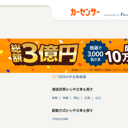
720Sの中古車相場
都道府県から中古車を探す
鳥取
島根
岡山
広島
山口
駆動方式から中古車を探す
720Sの2WD