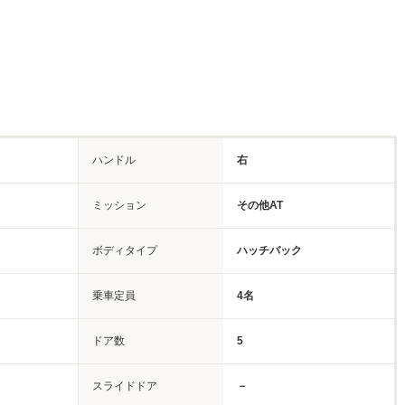
ハンドル
右
ミッション
その他AT
ボディタイプ
ハッチバック
乗車定員
4名
ドア数
5
スライドドア
－