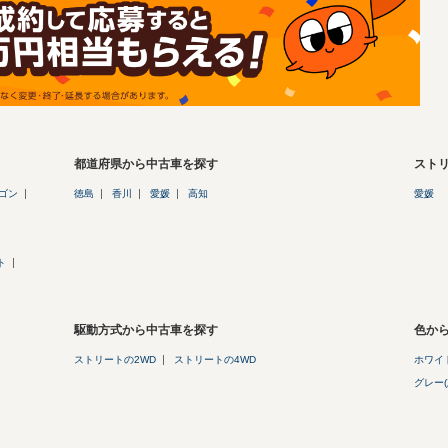
都道府県から中古車を探す
スト
ゴン
徳島
香川
愛媛
高知
愛媛
ト
駆動方式から中古車を探す
色か
ストリートの2WD
ストリートの4WD
ホワイト
グレー(