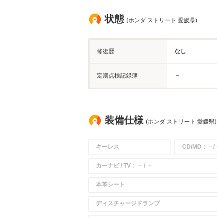
状態
(ホンダ ストリート 愛媛県)
修復歴
なし
定期点検記録簿
－
装備仕様
(ホンダ ストリート 愛媛県)
キーレス
CD/MD：－/
カーナビ / TV：－ / －
本革シート
ディスチャージドランプ