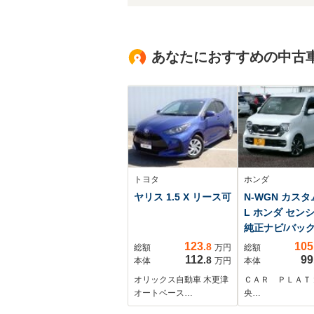
あなたにおすすめの中古
トヨタ
ホンダ
ヤリス 1.5 X リース可
N-WGN カスタム
L ホンダ セン
純正ナビ/バッ
ラ/ドラレコ/ET
123
105
.8
総額
万円
総額
112
99
.8
本体
万円
本体
オリックス自動車 木更津
ＣＡＲ ＰＬＡＴ
オートベース…
央…