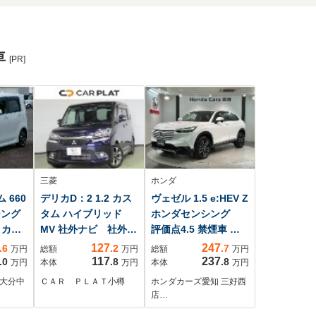
車
[PR]
三菱
ホンダ
 660
デリカD：2 1.2 カス
ヴェゼル 1.5 e:HEV Z
シング
タム ハイブリッド
ホンダセンシング
クカメ
MV 社外ナビ 社外エ
評価点4.5 禁煙車 最
C
ンスタ 社外ドラレ
長5年保証 純正ナ
127
247
.6
.2
.7
万円
総額
万円
総額
万円
コ 純
ビ TV バックカメ
117
237
.0
.8
.8
万円
本体
万円
本体
万円
ラ BTオ-ディオ
 大分中
ＣＡＲ ＰＬＡＴ小樽
ホンダカーズ愛知 三好西
ETC LEDライト
店…
シ-トヒ-タ- アル