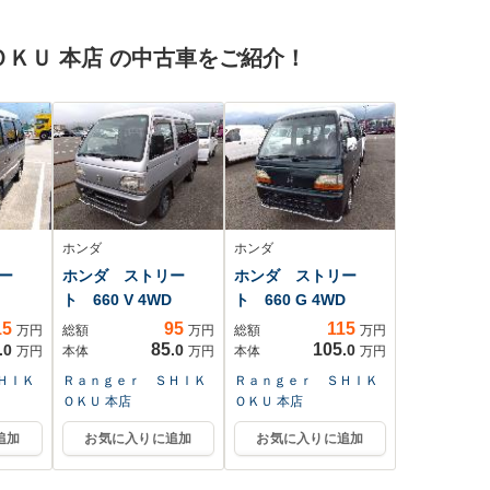
ミ スマ-トキ- スペ
アキ- 盗難防止装
ＫＵ 本店 の中古車をご紹介！
置 整備記録簿
ホンダ
ホンダ
ー
ホンダ ストリー
ホンダ ストリー
ト 660 V 4WD
ト 660 G 4WD
15
95
115
万円
総額
万円
総額
万円
85
105
.0
.0
.0
万円
本体
万円
本体
万円
ＨＩＫ
Ｒａｎｇｅｒ ＳＨＩＫ
Ｒａｎｇｅｒ ＳＨＩＫ
ＯＫＵ 本店
ＯＫＵ 本店
追加
お気に入りに追加
お気に入りに追加