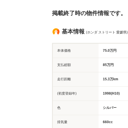
掲載終了時の物件情報です。
基本情報
(ホンダ ストリート 愛媛県)
本体価格
75.0万円
支払総額
85万円
走行距離
15.3万km
(初度登録年)
1998(H10)
色
シルバー
排気量
660cc