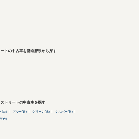
リートの中古車を都道府県から探す
らストリートの中古車を探す
(白)
ブルー(青)
グリーン(緑)
シルバー(銀)
灰色)