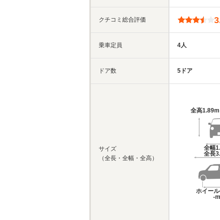
3
クチコミ総合評価
乗車定員
4人
ドア数
5ドア
全高
1.89
全幅
1
サイズ
全長
3
（全長・全幅・全高）
ホイール
-