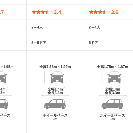
.7
3.4
3.6
2～4人
2～4人
3～5ドア
5ドア
m～1.95m
全高
1.68m～1.99m
全高
1.75m～1.87m
.4m
全幅
1.4m
全幅
1.4m
.3m
全長
3.3m
全長
3.3m
ベース
ホイールベース
ホイールベース
m
-m
-m