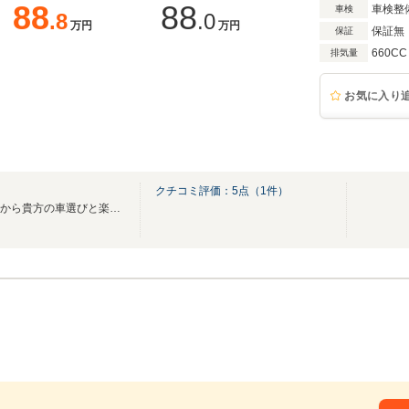
88
88
車検整
車検
.8
.0
万円
万円
保証無
保証
660CC
排気量
お気に入り
クチコミ評価：
5
点（
1
件）
創業50年の実績と総在庫150台から貴方の車選びと楽しいカーライフをお手伝い致します!