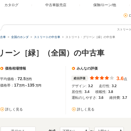
カタログ
中古車販売店
保険/ローン/他
ストリー
古車
全国のホンダ
ストリートの中古車
ストリート・グリーン［緑］の中古車
グリーン［緑］（全国）の中古車
価格相場情報
みんなの評価
3.6
72.5
総合評価
平均価格：
点
万円
17
135
価格帯：
万円～
万円
デザイン:
3.2
走行性:
3.2
居住性:
3.4
積載性:
3.8
運転のしやすさ:
3.6
維持費:
3.7
詳しく見る
詳しく見る