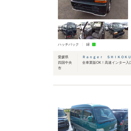
ハッチバック
緑
愛媛県
Ｒａｎｇｅｒ ＳＨＩＫＯＫＵ
四国中央
全車業販OK！高速インター入
市