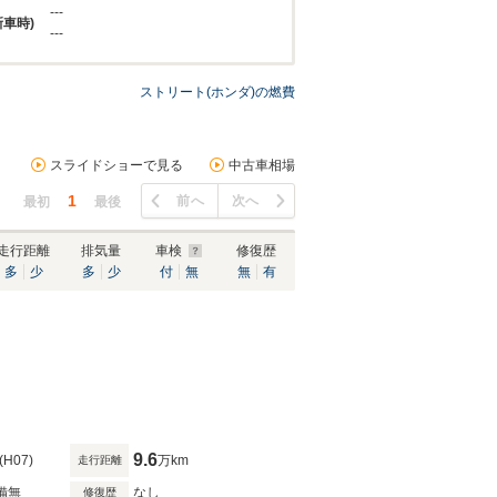
---
新車時)
---
ストリート(ホンダ)の燃費
スライドショーで見る
中古車相場
1
前へ
次へ
最初
最後
走行距離
排気量
車検
修復歴
多
少
多
少
付
無
無
有
9.6
(H07)
万km
走行距離
備無
なし
修復歴