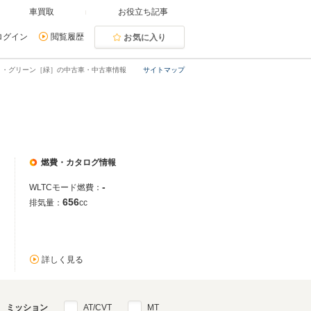
車買取
お役立ち記事
ログイン
閲覧履歴
お気に入り
ト・グリーン［緑］の中古車・中古車情報
サイトマップ
燃費・カタログ情報
-
WLTCモード燃費：
656
排気量：
cc
詳しく見る
ミッション
AT/CVT
MT