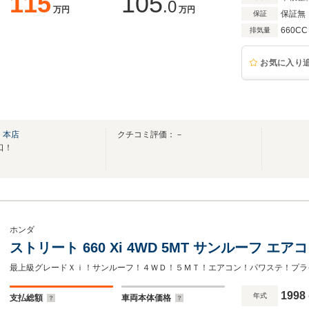
115
105
.0
万円
万円
保証無
保証
660CC
排気量
お気に入り
 本店
クチコミ評価：－
口！
ホンダ
ストリート 660 Xi 4WD 5MT サンルーフ エ
最上級グレードＸｉ！サンルーフ！４ＷＤ！５ＭＴ！エアコン！パワステ！プラ
1998
年式
支払総額
車両本体価格