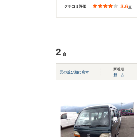
3.6
クチコミ評価
点
2
台
新着順
元の並び順に戻す
新
古