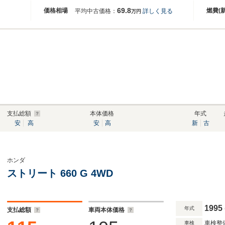
69.8
価格相場
燃費(
平均中古価格：
詳しく見る
万円
支払総額
本体価格
年式
安
高
安
高
新
古
ホンダ
ストリート 660 G 4WD
1995
年式
支払総額
車両本体価格
車検整
車検