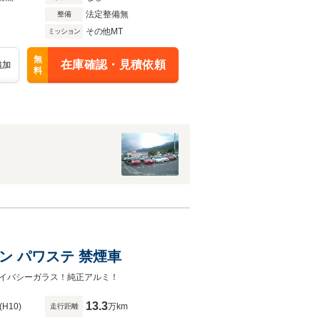
法定整備無
整備
その他MT
ミッション
無
在庫確認・見積依頼
追加
料
アコン パワステ 禁煙車
イバシーガラス！純正アルミ！
13.3
(H10)
万km
走行距離