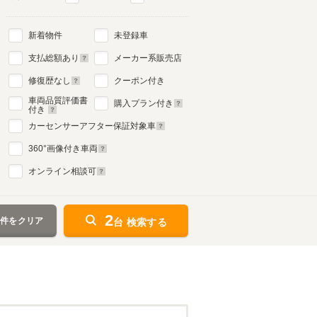
新着物件
未登録車
支払総額あり
メーカー系販売店
修復歴なし
クーポン付き
車両品質評価書
購入プラン付き
付き
カーセンサーアフター保証対象車
360
°画像付き車両
オンライン相談可
2
条件をクリア
台 検索する