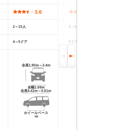
3.6
3.7
2～15人
2～4人
5
4～5ドア
5ドア
4
全高
1.95m～2.4m
全高
1.88m
全幅
1.69m
全幅
1.48m
全長
4.42m～5.01m
全長
3.4m
ホイールベース
ホイールベース
-m
-m