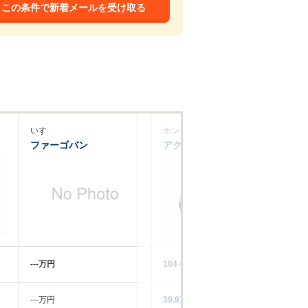
この条件で新着メールを受け取る
いすゞ
ホンダ
ホ
ファーゴバン
アクティバン
ア
‐‐‐万円
104～135.5万円
14
‐‐‐万円
39.9万円
21