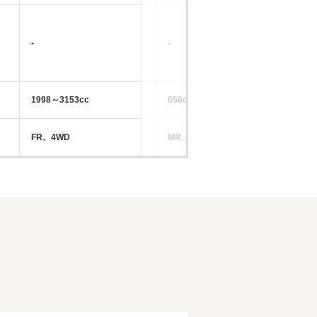
-
-
-
1998～3153cc
656cc
18
FR、4WD
MR、4WD
FF