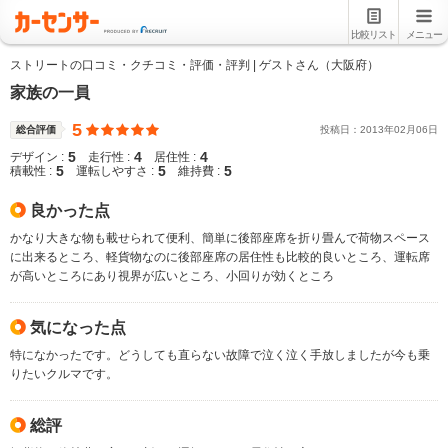
比較リスト
メニュー
ストリートの口コミ・クチコミ・評価・評判 | ゲストさん（大阪府）
家族の一員
5
総合評価
投稿日：
2013
年
02
月
06
日
5
4
4
デザイン :
走行性 :
居住性 :
5
5
5
積載性 :
運転しやすさ :
維持費 :
良かった点
かなり大きな物も載せられて便利、簡単に後部座席を折り畳んで荷物スペース
に出来るところ、軽貨物なのに後部座席の居住性も比較的良いところ、運転席
が高いところにあり視界が広いところ、小回りが効くところ
気になった点
特になかったです。どうしても直らない故障で泣く泣く手放しましたが今も乗
りたいクルマです。
総評