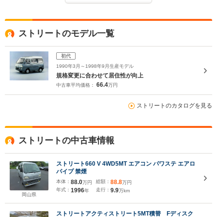
ストリートのモデル一覧
初代
1990年3月～1998年9月生産モデル
規格変更に合わせて居住性が向上
66.4
中古車平均価格：
万円
ストリートのカタログを見る
ストリートの中古車情報
ストリート660 V 4WD5MT エアコン パワステ エアロ
パイプ 禁煙
本体：
88.0
総額：
88.8
万円
万円
年式：
1996
走行：
9.9
年
万km
岡山県
ストリートアクティストリート5MT積替 Fディスク