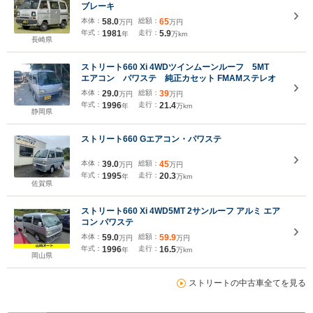
ブレーキ
本体：
58.0
総額：
65
万円
万円
年式：
1981
走行：
5.9
年
万km
長崎県
ストリート660 Xi 4WDツインムーンルーフ 5MT
エアコン パワステ 純正カセット FMAMステレオ
本体：
29.0
総額：
39
万円
万円
年式：
1996
走行：
21.4
年
万km
静岡県
ストリート660 Gエアコン・パワステ
本体：
39.0
総額：
45
万円
万円
年式：
1995
走行：
20.3
年
万km
佐賀県
ストリート660 Xi 4WD5MT 2サンルーフ アルミ エア
コン パワステ
本体：
59.0
総額：
59.9
万円
万円
年式：
1996
走行：
16.5
年
万km
岡山県
ストリートの中古車全てを見る