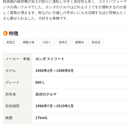
軽貨物の維持費の安さの割りに運転しやすく居住性も良く、コストパフォーマ
ンスの高いクルマでした。ホンダのクルマはどれもそうですが運転するのが楽
しく愛着が湧きます。軽なのに引越しの手伝いにも大活躍するほど荷物もたく
さん載せられました。大好きな車種です。
特徴
荷室広
積載が楽
小回り
視界広
燃費良
部品安
メーカー・車種
ホンダ ストリート
モデル
1990年3月～1998年9月
グレード
660 L
所有者
自分のクルマ
所有期間
1996年7月～2010年1月
燃費
17km/L