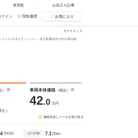
車買取
お役立ち記事
ログイン
閲覧履歴
お気に入り
サイトマップ
ズ 1.3 LS Eエディション・埼玉県蓮田市の中古車詳細
車両本体価格
込）
（税込）
42
.0
万円
含む）
価格見直しメールを受け取る
4
7.1
(H16)
走行距離
万km