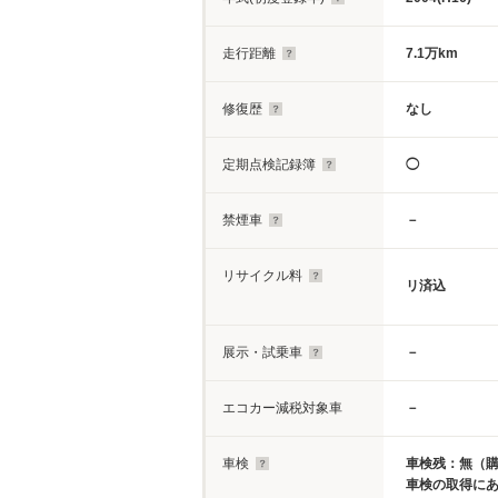
走行距離
7.1万km
修復歴
なし
定期点検記録簿
◯
禁煙車
－
リサイクル料
リ済込
展示・試乗車
－
エコカー減税対象車
－
車検
車検残：無（
車検の取得に