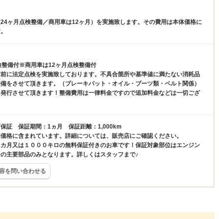
24ヶ月点検整備／商用車は12ヶ月）を実施致します。その費用は本体価格に
す。
検整備付※商用車は12ヶ月点検整備付
車前に法定点検を実施致しております。不具合箇所や基準値に満たない消耗品
整備をさせて頂きます。（ブレーキパット・オイル・ブーツ類・ベルト関係）
を発行させて頂きます！整備費用は一律料金ですので追加料金などは一切ござ
保証 保証期間：1ヵ月 保証距離：1,000km
体価格に含まれています。詳細については、販売店にご確認ください。
１カ月又は１０００キロの無料保証付きのお車です！保証対象部位はエンジン
の主要部品のみとなります。詳しくはスタッフまで♪
容を問い合わせる