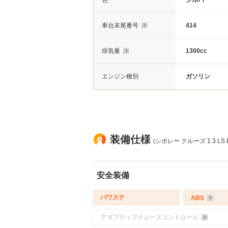
色
シルバー
車台末尾番号
414
排気量
1300cc
エンジン種別
ガソリン
装備仕様
(シボレー クルーズ 1.3 L
安全装備
パワステ
ABS
アダプティブクルーズコントロール