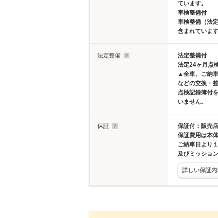
ています。
車検整備付
車検整備（法定
含まれていま
法定整備
法定整備付
法定24ヶ月点
▲全車、ご納
などの交換・
点検記録簿付
いません。
保証
保証付：販売店
保証費用は本
ご納車日より
及びミッション
詳しい保証内