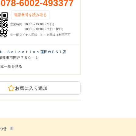
0078-6002-493377
電話番号を読み取る
営業時間
10:00～19:00（平日）
10:00～18:00（土日・祝日）
※一部ダイヤル回線、IP・光回線は利用不可
Ｕ－Ｓｅｌｅｃｔｉｏｎ 蓮田ＷＥＳＴ店
県蓮田市閏戸７６０－１
在庫一覧を見る
お気に入り追加
わせ