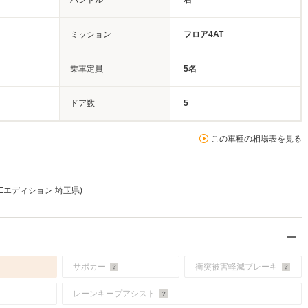
ハンドル
右
ミッション
フロア4AT
乗車定員
5名
ドア数
5
この車種の相場表を見る
S Eエディション 埼玉県)
サポカー
衝突被害軽減ブレーキ
レーンキープアシスト