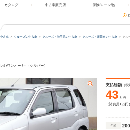
カタログ
中古車販売店
保険/ローン/他
中古車
クルーズの中古車
クルーズ・埼玉県の中古車
クルーズ・蓮田市の中古車
クルー
/アルミ/ワンオーナ- （シルバー）
支払総額
（税
43
万円
（諸費用1万円
200
年式