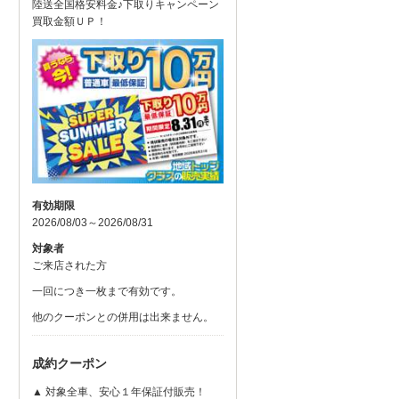
陸送全国格安料金♪下取りキャンペーン
買取金額ＵＰ！
有効期限
2026/08/03～2026/08/31
対象者
ご来店された方
一回につき一枚まで有効です。
他のクーポンとの併用は出来ません。
成約クーポン
▲ 対象全車、安心１年保証付販売！