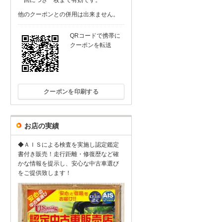
一回につき一枚まで有効です。
他のクーポンとの併用は出来ません。
QRコードで携帯に
クーポンを転送
クーポンを印刷する
お店の実績
◆ＡＩＳによる検査を実施し認定鑑定
書付き販売！走行距離・修復歴など確
かな情報を提示し、安心な中古車選び
をご提供致します！