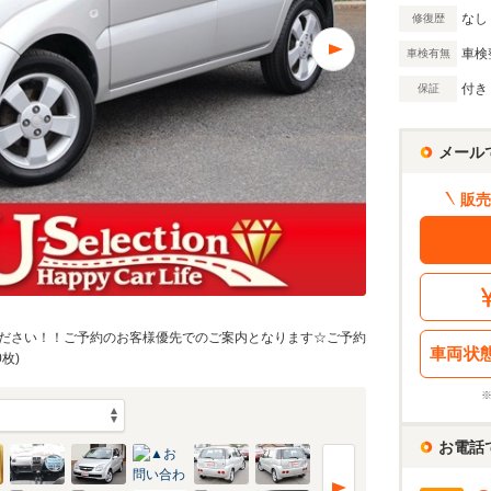
なし
修復歴
車検
車検有無
付き
保証
メール
販売
ださい！！ご予約のお客様優先でのご案内となります☆ご予約
車両状
枚)
お電話