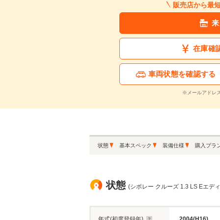
販売店から最
来
在庫確
車両状態を確認する
※メールアドレ
状態
基本スペック
装備仕様
購入プラ
状態
(シボレー クルーズ 1.3 LS Eエデ
年式(初度登録年)
2004(H16)