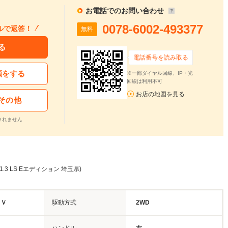
お電話でのお問い合わせ
0078-6002-493377
ルで返答！
無料
る
電話番号を読み取る
頼をする
※一部ダイヤル回線、IP・光
回線は利用不可
お店の地図を見る
その他
されません
.3 LS Eエディション 埼玉県)
ＵＶ
駆動方式
2WD