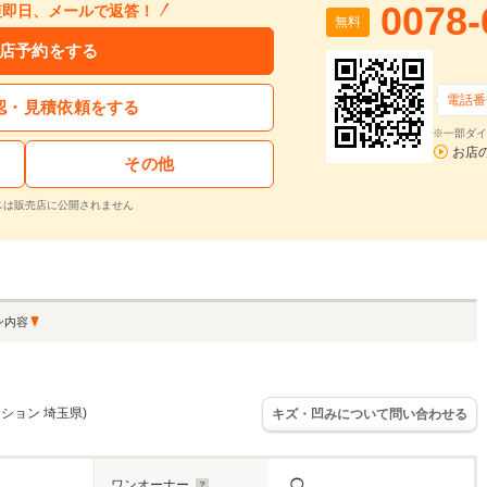
0078-
短即日、メールで返答！
無料
店予約をする
電話番
認・見積依頼をする
※一部ダイ
お店
その他
スは販売店に公開されません
ン内容
ィション 埼玉県)
キズ・凹みについて問い合わせる
ワンオーナー
◯