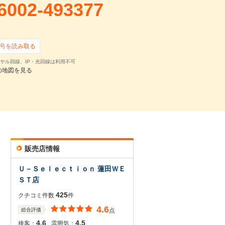
6002-493377
号を読み取る
ヤル回線、IP・光回線は利用不可
の地図を見る
販売店情報
Ｕ－Ｓｅｌｅｃｔｉｏｎ 蓮田ＷＥ
ＳＴ店
425
クチコミ件数
件
4.6
総合評価
点
4.6
4.5
接客：
雰囲気：