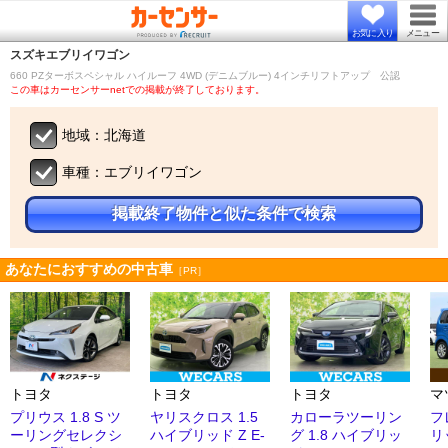
お気に入り
メニュー
スズキ
エブリイワゴン
660 PZターボスペシャル ハイルーフ 4WD (デニムブルー) 4インチリフトアップ 公認
この車はカーセンサーnetでの掲載が終了しております。
地域：北海道
車種：エブリイワゴン
掲載終了物件と似た条件で検索
あなたにおすすめの中古車
［PR］
トヨタ
トヨタ
トヨタ
マ
プリウス 1.8 S ツ
ヤリスクロス 1.5
カローラツーリン
フ
ーリングセレクシ
ハイブリッド Z E-
グ 1.8 ハイブリッ
リ