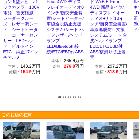
ョン 9型ナビ バ
Four 4WD ディス
ド WxB E-Four
ル
ックカメラ 100V
プレイオーディオ8
4WD 新品タイヤ/
キ
電源 衝突軽減
インチ/衝突安全装
ディスプレイオー
LD
レーダークルー
置/シートヒーター/
ディオ+ナビ10イ
正
ズ レザー調シー
車線逸脱防止支援
ンチ/衝突安全装置/
Bl
ト シートヒータ
システム/シート ハ
車線逸脱防止支援
ド
ー コーナーセン
ーフレザー/ヘッド
システム/シート 合
ー
サー LEDヘッ
ランプ
皮/ヘッドランプ
ド ビルトイン
LED/Bluetooth接
LED/ETC/EBD付
ETC 純正17イン
続/ETC/EBD付ABS
ABS/横滑り防止装
チアルミ
置
265.9
万円
本体：
143.2
万円
276.8
万円
297.2
万円
本体：
総額：
本体：
154.9
万円
313.9
万円
総額：
総額：
このお店の在庫