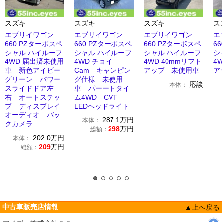
スズキ
スズキ
スズキ
ス
エブリイワゴン
エブリイワゴン
エブリイワゴン
エ
660 PZターボスペ
660 PZターボスペ
660 PZターボスペ
6
シャル ハイルーフ
シャル ハイルーフ
シャル ハイルーフ
シ
4WD 届出済未使用
4WD チョイ
4WD 40mmリフト
4
車 新色アイビー
Cam キャンピン
アップ 未使用車
ア
グリーン パワー
グ仕様 未使用
応談
本体：
スライドドア左
車 パーートタイ
右 オートステッ
ム4WD CVT
プ ディスプレイ
LEDヘッドライト
オーディオ バッ
287.1
万円
本体：
クカメラ
298
万円
総額：
202.0
万円
本体：
209
万円
総額：
中古車販売店情報
▲上へ戻る