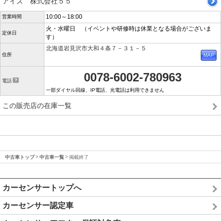
アイズ 株式会社５５
10:00～18:00
営業時間
火・水曜日 （イベントや研修時は休業となる場合がございま
定休日
す）
北海道岩見沢市大和４条７－３１－５
住所
0078-6002-780963
電話
一部ダイヤル回線、IP電話、光電話は利用できません
この販売店の在庫一覧
中古車トップ
中古車一覧
掲載終了
カーセンサートップへ
カーセンサー認定車