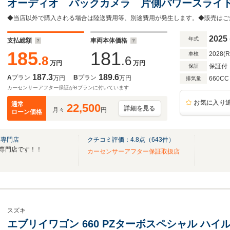
オーディオ バックカメラ 片側パワースライ
ー シートヒーター レーンキープアシスト L
チックハイビーム
2025
年式
支払総額
車両本体価格
185
181
2028(
車検
.8
.6
万円
万円
保証付
保証
187.3
189.6
A
プラン
B
プラン
万円
万円
660CC
排気量
カーセンサーアフター保証がBプランに付いています
お気に入り
通常
22,500
詳細を見る
月々
円
ローン価格
Ｖ専門店
クチコミ評価：
4.8
点（
643
件）
UV専門店です！！
カーセンサーアフター保証取扱店
スズキ
エブリイワゴン 660 PZターボスペシャル ハイル