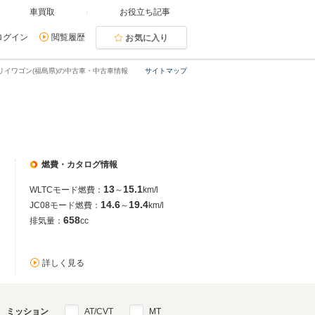
車買取
お役立ち記事
ログイン
閲覧履歴
お気に入り
リイワゴン(福島県)の中古車・中古車情報
サイトマップ
燃費・カタログ情報
13
15.1
WLTCモード燃費：
～
km/l
14.6
19.4
JC08モード燃費：
～
km/l
658
排気量：
cc
詳しく見る
ミッション
AT/CVT
MT