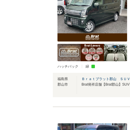
ハッチバック
緑
福島県
Ｂｒａｔブラット郡山 ＳＵ
郡山市
Brat発祥店舗【Brat郡山】S