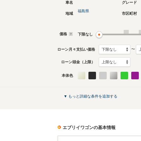
車名
グレード
福島県
地域
市区町村
現行
2代目
2015年2月～生産中
2005年8
生産モデ
価格
下限なし
エブリイワゴンのカタログを見る
〜
ローン月々支払い価格
ローン頭金（上限）
本体色
▼ もっと詳細な条件を追加する
エブリイワゴン
の基本情報