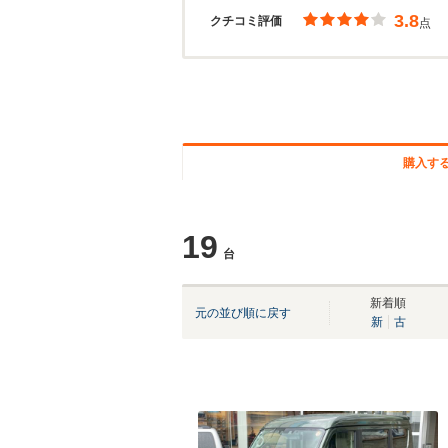
3.8
クチコミ評価
点
購入す
19
台
新着順
元の並び順に戻す
新
古