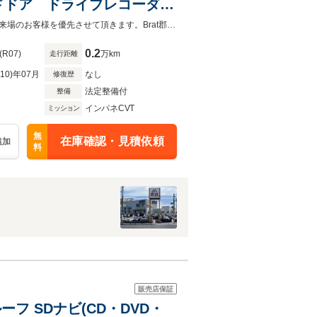
ドドア ドライブレコーダ
EDヘッドライト オートマ
◆当店以外で購入される場合は陸送費用等、別途費用が発生します。◆販売はご来場のお客様を優先させて頂きます。Brat郡山TEL：0120-724-647
0.2
(R07)
万km
走行距離
R10)年07月
なし
修復歴
法定整備付
整備
インパネCVT
ミッション
無
在庫確認・見積依頼
追加
料
販売店保証
ーフ SDナビ(CD・DVD・