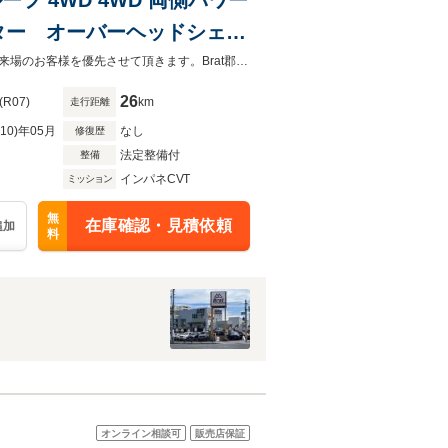
ター オーバーヘッドシェル
ロントフォグランプ 衝突被
◆当店以外で購入される場合は陸送費用等、別途費用が発生します。◆販売はご来場のお客様を優先させて頂きます。Brat郡山TEL：0120-724-647
防止装置
26
(R07)
km
走行距離
R10)年05月
なし
修復歴
法定整備付
整備
インパネCVT
ミッション
無
在庫確認・見積依頼
追加
料
オンライン相談可
販売店保証