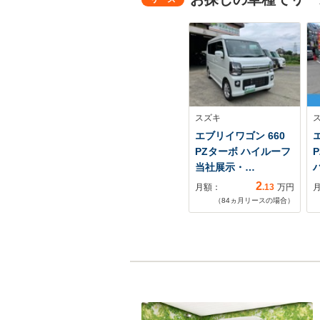
スズキ
エブリイワゴン 660
PZターボ ハイルーフ
当社展示・…
2
月額：
.13
万円
（
84
ヵ月リースの場合）