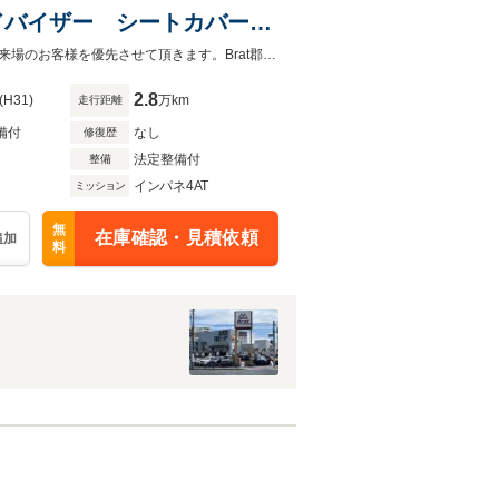
イドバイザー シートカバー
突被害軽減ブレーキ バック
◆当店以外で購入される場合は陸送費用等、別途費用が発生します。◆販売はご来場のお客様を優先させて頂きます。Brat郡山TEL：0120-724-647
止装置
2.8
(H31)
万km
走行距離
備付
なし
修復歴
法定整備付
整備
インパネ4AT
ミッション
無
在庫確認・見積依頼
追加
料