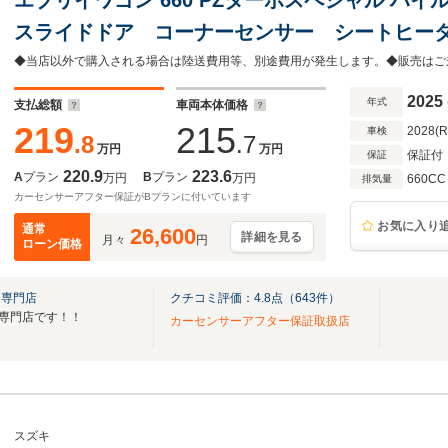
スライドドア コーナーセンサー シートヒー
フ プッシュスタート LEDヘッドランプ フ
害軽減ブレーキ レーンキープアシスト 盗難
2025
年式
支払総額
車両本体価格
219
215
2028(
車検
.8
.7
万円
万円
保証付
保証
220.9
223.6
A
プラン
B
プラン
万円
万円
660CC
排気量
カーセンサーアフター保証がBプランに付いています
お気に入り
通常
26,600
詳細を見る
月々
円
ローン価格
Ｖ専門店
クチコミ評価：
4.8
点（
643
件）
UV専門店です！！
カーセンサーアフター保証取扱店
スズキ