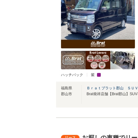
ハッチバック
紫
福島県
Ｂｒａｔブラット郡山 ＳＵ
郡山市
Brat発祥店舗【Brat郡山】S
お探しの車種でリー