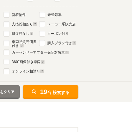
新着物件
未登録車
支払総額あり
メーカー系販売店
修復歴なし
クーポン付き
車両品質評価書
購入プラン付き
付き
カーセンサーアフター保証対象車
360
°画像付き車両
オンライン相談可
19
件をクリア
台 検索する