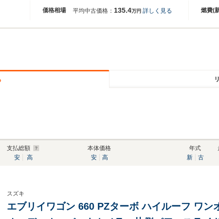
135.4
価格相場
燃費(
平均中古価格：
詳しく見る
万円
る
支払総額
本体価格
年式
安
高
安
高
新
古
スズキ
エブリイワゴン 660 PZターボ ハイルーフ 