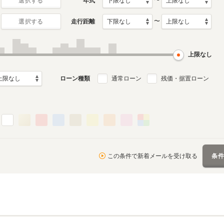
〜
年式
選択する
〜
走行距離
選択する
初代
月～2015年1月
1999年6月～2005年7月
ル
生産モデル
上限なし
ローン種類
通常ローン
残価・据置ローン
この条件で新着メールを受け取る
条