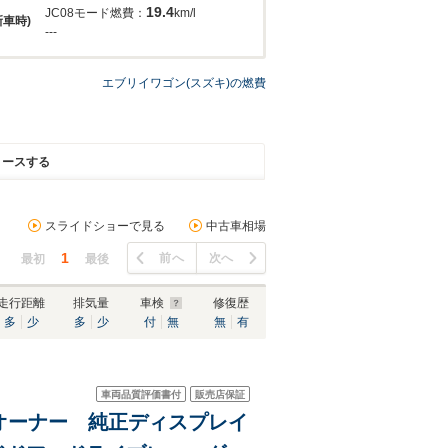
19.4
JC08モード燃費：
km/l
新車時)
---
エブリイワゴン(スズキ)の燃費
リースする
スライドショーで見る
中古車相場
1
前へ
次へ
最初
最後
走行距離
排気量
車検
修復歴
多
少
多
少
付
無
無
有
車両品質評価書付
販売店保証
ワンオーナー 純正ディスプレイ