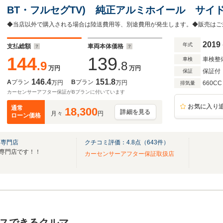
BT・フルセグTV) 純正アルミホイール サ
両側パワースライドドア オートステップ 衝
カメラ 盗難防止装置 オートライト 横滑防
2019
年式
支払総額
車両本体価格
144
139
車検整
車検
.9
.8
万円
万円
保証付
保証
146.4
151.8
A
プラン
B
プラン
万円
万円
660CC
排気量
カーセンサーアフター保証がBプランに付いています
お気に入り
通常
18,300
詳細を見る
月々
円
ローン価格
Ｖ専門店
クチコミ評価：
4.8
点（
643
件）
UV専門店です！！
カーセンサーアフター保証取扱店
スできるクルマ