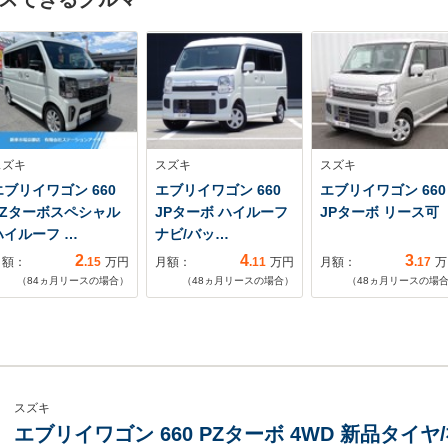
スズキ
スズキ
スズキ
エブリイワゴン 660
エブリイワゴン 660
エブリイワゴン 660
PZターボスペシャル
JPターボ ハイルーフ
JPターボ リース可
ハイルーフ …
ナビ/バッ…
2
4
3
月額：
.15
万円
月額：
.11
万円
月額：
.17
万
（
84
ヵ月リースの場合）
（
48
ヵ月リースの場合）
（
48
ヵ月リースの場
スズキ
エブリイワゴン 660 PZターボ 4WD 新品タイヤ