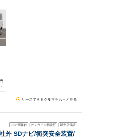
円
合）
リースできるクルマをもっと見る
360°
画像付
オンライン相談可
販売店保証
/社外 SDナビ/衝突安全装置/