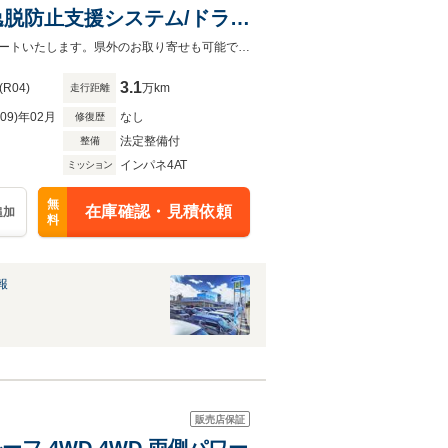
逸脱防止支援システム/ドライ
ック
お客様が安心してカーライフをお楽しみいただけるよう社員一同心を込めてサポートいたします。県外のお取り寄せも可能です！是非お気軽にご相談ください。
3.1
(R04)
万km
走行距離
R09)年02月
なし
修復歴
法定整備付
整備
インパネ4AT
ミッション
無
在庫確認・見積依頼
追加
料
報
販売店保証
ーフ 4WD 4WD 両側パワー