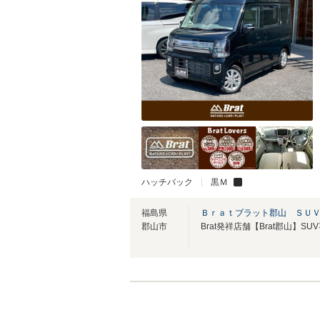
ハッチバック
黒Ｍ
福島県
Ｂｒａｔブラット郡山 ＳＵ
郡山市
Brat発祥店舗【Brat郡山】S