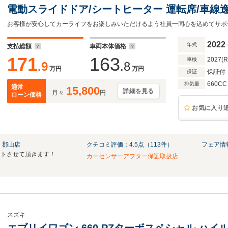
電動スライドドア/シートヒーター 運転席/車線
ブレコーダー 前後/ヘッドランプ LED/USBジャ
2022
年式
支払総額
車両本体価格
171
163
2027(
車検
.9
.8
万円
万円
保証付
保証
660CC
排気量
通常
15,800
詳細を見る
月々
円
ローン価格
お気に入り
 郡山店
クチコミ評価：
4.5
点（
113
件）
フェア情
ートさせて頂きます！
カーセンサーアフター保証取扱店
スズキ
エブリイワゴン 660 PZターボスペシャル ハイル