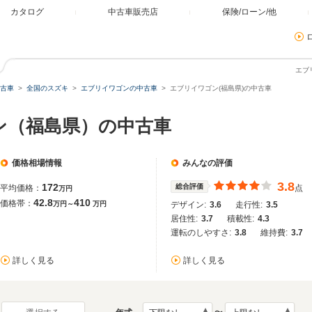
カタログ
中古車販売店
保険/ローン/他
エブ
古車
全国のスズキ
エブリイワゴンの中古車
エブリイワゴン(福島県)の中古車
ン（福島県）の中古車
価格相場情報
みんなの評価
3.8
172
総合評価
平均価格：
点
万円
42.8
410
価格帯：
万円～
万円
デザイン:
3.6
走行性:
3.5
居住性:
3.7
積載性:
4.3
運転のしやすさ:
3.8
維持費:
3.7
詳しく見る
詳しく見る