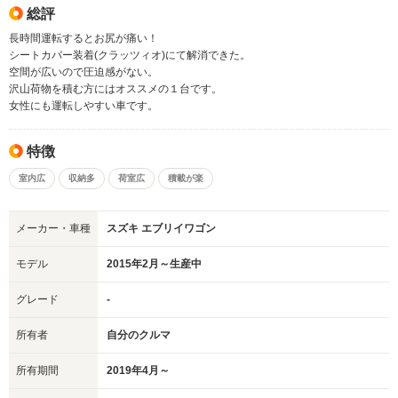
総評
長時間運転するとお尻が痛い！
シートカバー装着(クラッツィオ)にて解消できた。
空間が広いので圧迫感がない。
沢山荷物を積む方にはオススメの１台です。
女性にも運転しやすい車です。
特徴
室内広
収納多
荷室広
積載が楽
メーカー・車種
スズキ エブリイワゴン
モデル
2015年2月～生産中
グレード
-
所有者
自分のクルマ
所有期間
2019年4月～