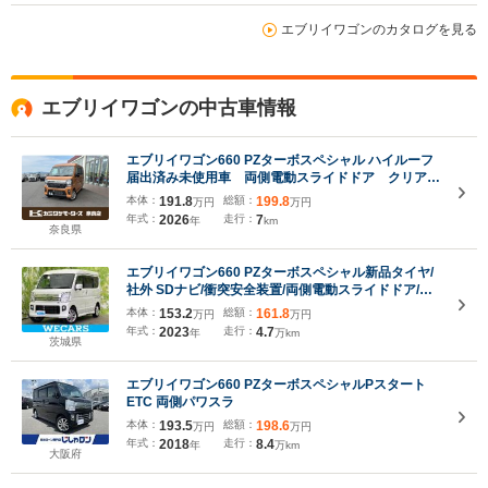
エブリイワゴンのカタログを見る
エブリイワゴンの中古車情報
エブリイワゴン660 PZターボスペシャル ハイルーフ
届出済み未使用車 両側電動スライドドア クリアラ
ンスソナー オートクルーズコントロール レーンア
本体：
191.8
総額：
199.8
万円
万円
シスト 衝突被害軽減システム オートライト LED
年式：
2026
走行：
7
年
km
ヘッドランプ スマートキー アイドリングストップ
奈良県
エブリイワゴン660 PZターボスペシャル新品タイヤ/
社外 SDナビ/衝突安全装置/両側電動スライドドア/車
線逸脱防止支援システム/Bluetooth接続/ETC/EBD付
本体：
153.2
総額：
161.8
万円
万円
ABS/横滑り防止装置/アイドリングストップ/バックモ
年式：
2023
走行：
4.7
年
万km
ニター
茨城県
エブリイワゴン660 PZターボスペシャルPスタート
ETC 両側パワスラ
本体：
193.5
総額：
198.6
万円
万円
年式：
2018
走行：
8.4
年
万km
大阪府