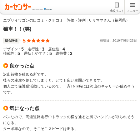
比較リスト
メニュー
エブリイワゴンの口コミ・クチコミ・評価・評判 | リリママさん（福岡県）
猫車！！(笑)
5
総合評価
投稿日：
2019
年
08
月
23
日
5
3
4
デザイン :
走行性 :
居住性 :
5
5
3
積載性 :
運転しやすさ :
維持費 :
良かった点
沢山荷物を積める所です。
後ろの座席を倒してしまうと、とても広い空間ができます。
個人にて保護猫活動しているので、一斉TNR時には沢山のキャリーが積めそう
です。
気になった点
バンなので、高速道路走行中トラックの横を通ると風でハンドルが取られそう
になる。
ターボ車なので、そこそこスピードは出る。