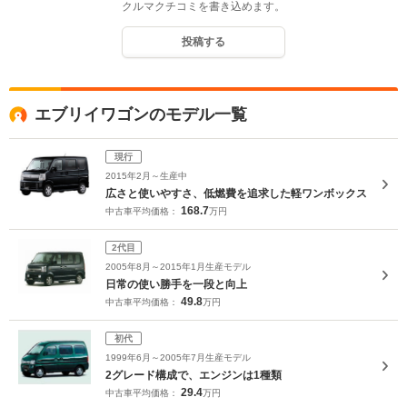
クルマクチコミを書き込めます。
投稿する
エブリイワゴンのモデル一覧
現行
2015年2月～生産中
広さと使いやすさ、低燃費を追求した軽ワンボックス
168.7
中古車平均価格：
万円
2代目
2005年8月～2015年1月生産モデル
日常の使い勝手を一段と向上
49.8
中古車平均価格：
万円
初代
1999年6月～2005年7月生産モデル
2グレード構成で、エンジンは1種類
29.4
中古車平均価格：
万円