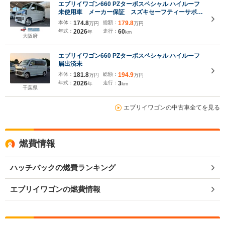
エブリイワゴン660 PZターボスペシャル ハイルーフ
未使用車 メーカー保証 スズキセーフティーサポー
ト 両側パワースライドドア ハイルーフ LEDヘッ
本体：
174.8
総額：
179.8
万円
万円
ドライト シートヒーター リアヒーター デュアル
年式：
2026
走行：
60
年
km
カメラブレーキサポート
大阪府
エブリイワゴン660 PZターボスペシャル ハイルーフ
届出済未
本体：
181.8
総額：
194.9
万円
万円
年式：
2026
走行：
3
年
km
千葉県
エブリイワゴンの中古車全てを見る
燃費情報
ハッチバックの燃費ランキング
エブリイワゴンの燃費情報