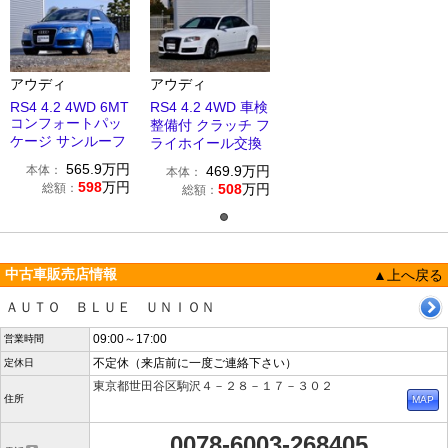
アウディ
アウディ
RS4 4.2 4WD 6MT
RS4 4.2 4WD 車検
コンフォートパッ
整備付 クラッチ フ
ケージ サンルーフ
ライホイール交換
565.9
万円
本体：
469.9
万円
本体：
598
万円
総額：
508
万円
総額：
中古車販売店情報
▲上へ戻る
ＡＵＴＯ ＢＬＵＥ ＵＮＩＯＮ
09:00～17:00
営業時間
不定休（来店前に一度ご連絡下さい）
定休日
東京都世田谷区駒沢４－２８－１７－３０２
住所
0078-6003-268405