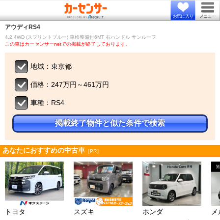
お気に入り
メニュー
アウディ
RS4
4.2 4WD (スプリントブルー) 車検整備付6MT 右ハンドル サンルーフ
この車はカーセンサーnetでの掲載が終了しております。
地域：東京都
価格：247万円～461万円
車種：RS4
掲載終了物件と似た条件で検索
あなたにおすすめの中古車
［PR］
トヨタ
スズキ
ホンダ
メ