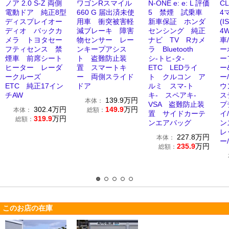
ノア 2.0 S-Z 両側
ワゴンRスマイル
N-ONE e: e: L 評価
C
電動ドア 純正8型
660 G 届出済未使
5 禁煙 試乗車
4
ディスプレイオー
用車 衝突被害軽
新車保証 ホンダ
(
ディオ バックカ
減ブレーキ 障害
センシング 純正
4
メラ トヨタセー
物センサー レー
ナビ TV Rカメ
車
フティセンス 禁
ンキープアシス
ラ Bluetooth
ー
煙車 前席シート
ト 盗難防止装
シ-トヒ-タ-
ー
ヒーター レーダ
置 スマートキ
ETC LEDライ
ー
ークルーズ
ー 両側スライド
ト クルコン ア
ー/
ETC 純正17イン
ドア
ルミ スマ-ト
ウ
チAW
キ- スペアキ-
ス
139.9
万円
本体：
VSA 盗難防止装
プ
302.4
万円
149.9
万円
本体：
総額：
置 サイドカーテ
イ
319.9
万円
総額：
ンエアバッグ
ン
レ
227.8
万円
本体：
ー
235.9
万円
総額：
このお店の在庫