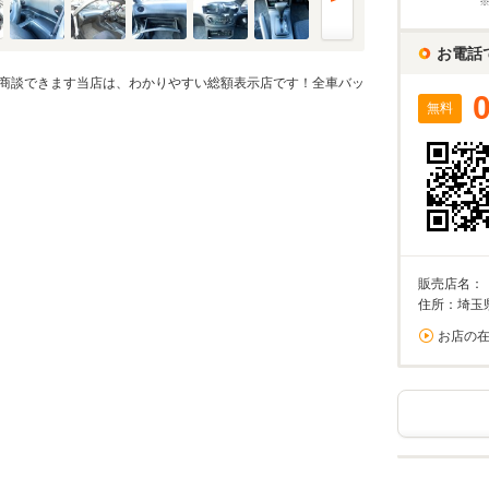
%
お電話
実店舗での金利は異なる場合がありますのでご注意ください。
商談できます当店は、わかりやすい総額表示店です！全車バッ
無料
万円
算額
/回
0%が上限です。
回数
回
販売店名：
住所：埼玉
お店の
ーション結果
割賦販売価格内訳
支払総額 で計算