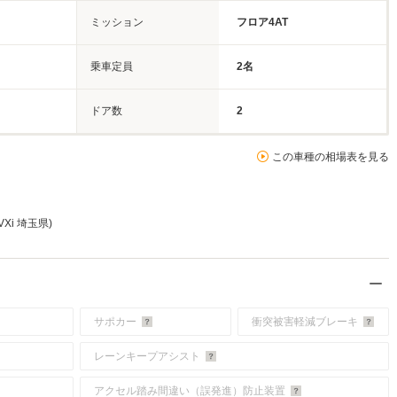
ミッション
フロア4AT
乗車定員
2名
ドア数
2
この車種の相場表を見る
VXi 埼玉県)
サポカー
衝突被害軽減ブレーキ
レーンキープアシスト
アクセル踏み間違い（誤発進）防止装置