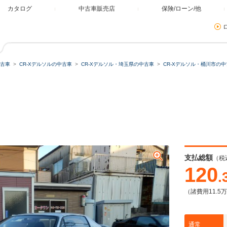
カタログ
中古車販売店
保険/ローン/他
古車
CR-Xデルソルの中古車
CR-Xデルソル・埼玉県の中古車
CR-Xデルソル・桶川市の中
ミュレーター
類
残価・据置ローン
支払総額
（税
120
.
（諸費用11.5
本体価格
自由に設定
通常