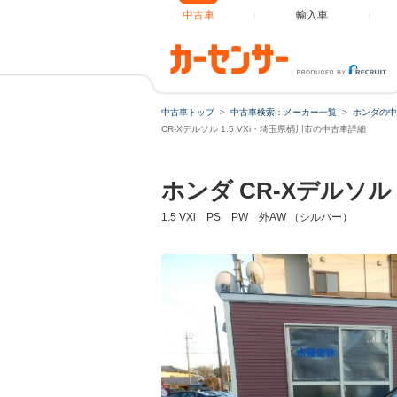
中古車
輸入車
中古車トップ
中古車検索：メーカー一覧
ホンダの中
ローンシ
CR-Xデルソル 1.5 VXi・埼玉県桶川市の中古車詳細
ホンダ CR-Xデルソル
ローン種
1.5 VXi PS PW 外AW （シルバー）
通常ローン
借入額
支払総額