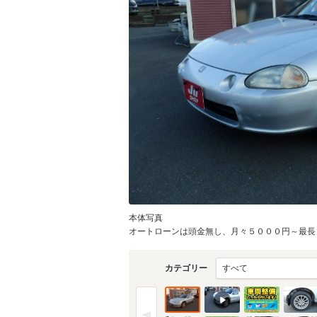
物件価格
頭金
通常ローン・支払総
1
.4
月々の
支払額
万円
支払回数
本体写真
オートローンは頭金無し、月々５０００円～最長１
支払回数
カテゴリー