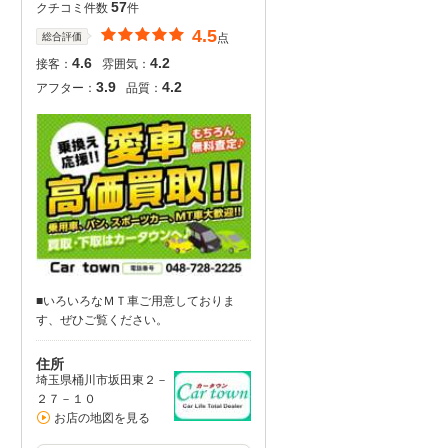
57
クチコミ件数
件
4.5
総合評価
点
4.6
4.2
接客：
雰囲気：
3.9
4.2
アフター：
品質：
■いろいろなＭＴ車ご用意しておりま
す、ぜひご覧ください。
住所
埼玉県桶川市坂田東２－
２７－１０
お店の地図を見る