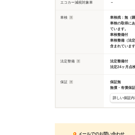
エコカー減税対象車
－
車検
車検残：無（
車検の取得に
ています。
車検整備付
車検整備（法定
含まれていま
法定整備
法定整備付
法定24ヶ月点
保証
保証無
無償・有償保
詳しい保証内
メールでのお問い合わせ