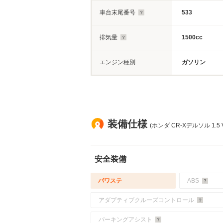
車台末尾番号
533
排気量
1500cc
エンジン種別
ガソリン
装備仕様
(ホンダ CR-Xデルソル 1.5 
安全装備
パワステ
ABS
アダプティブクルーズコントロール
パーキングアシスト