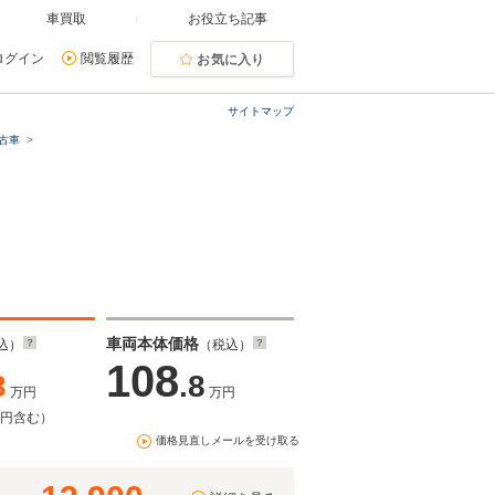
車買取
お役立ち記事
ログイン
閲覧履歴
お気に入り
サイトマップ
古車
車両本体価格
込）
（税込）
108
3
.8
万円
万円
万円含む）
価格見直しメールを受け取る