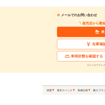
月々の支払額
1
.4
万円
メールでのお問い合わせ
販売店から最
※シミュレーション結果は
※シミュレーションしたロ
来
在庫確
この中古車に関
車両状態を確認する
※メールアドレ
状態
基本スペック
装備仕様
購入プラ