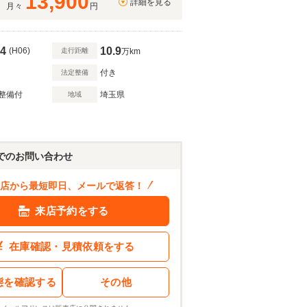
13,900
詳細を見る
月々
円
4
10.9
(H06)
走行距離
万km
付き
法定整備
整備付
埼玉県
地域
120
.3
万円
ン結果を見る
でのお問い合わせ
店から最短即日、メールで返答！
来店予約をする
在庫確認・見積依頼をする
態を確認する
その他