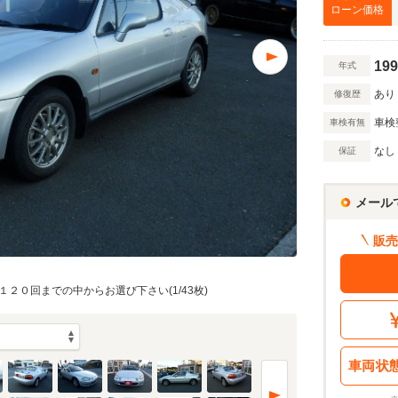
万円
ローン価格
199
年式
万円
あり
修復歴
車検
車検有無
額 で計算
なし
保証
借入額
割賦販売価格：
166.9
万円
シミュレーショ
利息分：
46.6
万円
メール
・金利・ボーナス払い
販売
２０回までの中からお選び下さい(1/43枚)
回
10
返済期間
年
車両状