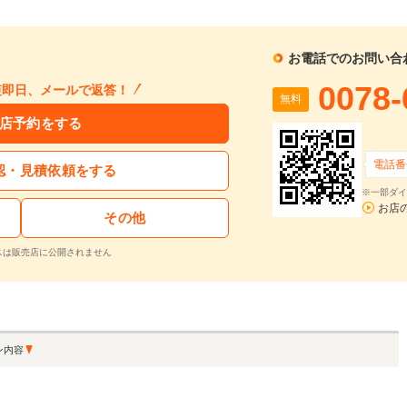
1回目
割賦販売価格：
166.9
万円
2回目以降
13,
利息分：
46.6
万円
ボーナス月
支払回数：
120
回
お電話でのお問い合
0078-
短即日、メールで返答！
無料
入力された条件で算出した概算金額となります。お支払い金額の目安としてご利用ください。
ーン金利は参考値です。実店舗での金利は異なる場合があります。
店予約をする
電話番
認・見積依頼をする
するお問い合わせ
※一部ダイ
お店
その他
CR-Xデルソル 1.5 VXi PS PW 外AW
支払総額
車両本体価格
年式
走行距離
1994
10.9
スは販売店に公開されません
無
120.3
108.8
在庫
万円
万円
(H06)
万km
料
再シミュレーションする
ン内容