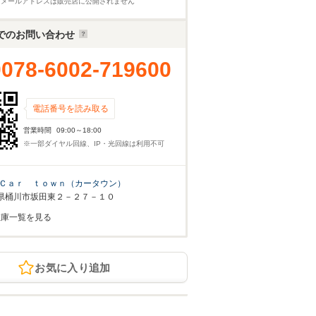
※メールアドレスは販売店に公開されません
でのお問い合わせ
0078-6002-719600
電話番号を読み取る
営業時間
09:00～18:00
※一部ダイヤル回線、IP・光回線は利用不可
Ｃａｒ ｔｏｗｎ（カータウン）
県桶川市坂田東２－２７－１０
在庫一覧を見る
お気に入り追加