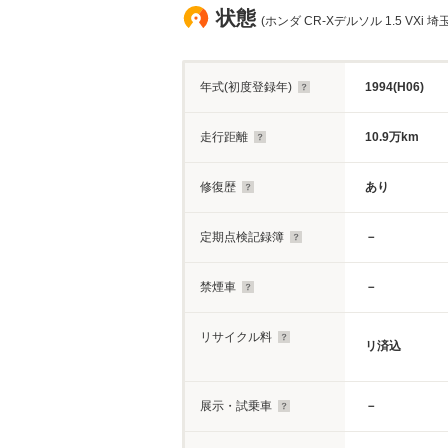
状態
(ホンダ CR-Xデルソル 1.5 VXi 埼
年式(初度登録年)
1994(H06)
走行距離
10.9万km
修復歴
あり
定期点検記録簿
－
禁煙車
－
リサイクル料
リ済込
展示・試乗車
－