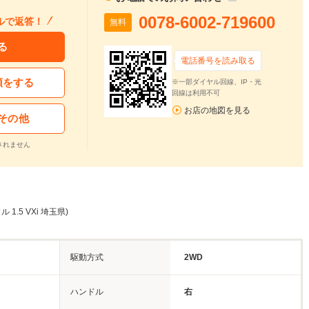
0078-6002-719600
ルで返答！
無料
る
電話番号を読み取る
頼をする
※一部ダイヤル回線、IP・光
回線は利用不可
お店の地図を見る
その他
されません
 1.5 VXi 埼玉県)
駆動方式
2WD
ハンドル
右