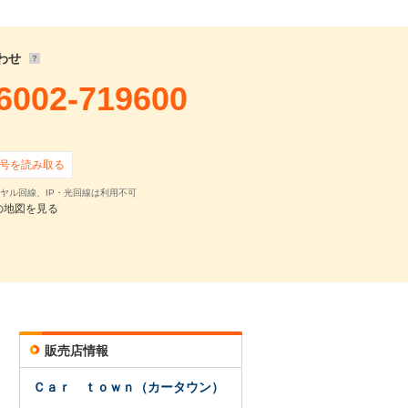
14,611
円
900
円 ×
119
回
0
円 ×
0
回
わせ
6002-719600
号を読み取る
ヤル回線、IP・光回線は利用不可
の地図を見る
確認・見積依頼
販売店情報
Ｃａｒ ｔｏｗｎ（カータウン）