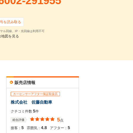
6002-291955
41,078
円
,700
円 ×
71
回
0
円 ×
0
回
号を読み取る
ヤル回線、IP・光回線は利用不可
の地図を見る
販売店情報
確認・見積依頼
カーセンサーアフター保証取扱店
株式会社 佐藤自動車
5
クチコミ件数
件
5
総合評価
点
5
4.8
5
接客：
雰囲気：
アフター：