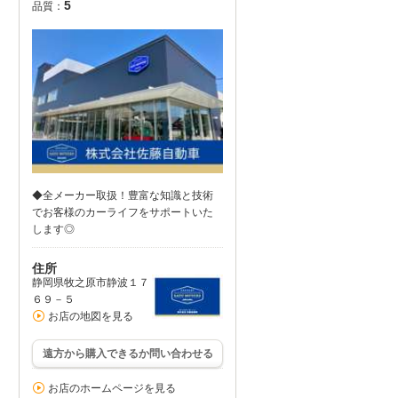
5
品質：
◆全メーカー取扱！豊富な知識と技術
でお客様のカーライフをサポートいた
します◎
住所
静岡県牧之原市静波１７
６９－５
お店の地図を見る
遠方から購入できるか問い合わせる
お店のホームページを見る