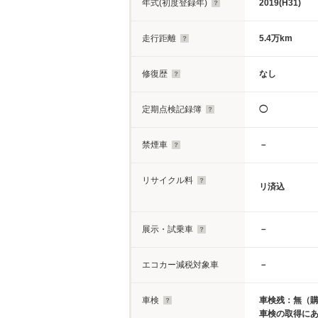
年式(初度登録年)
2019(H31)
走行距離
5.4万km
修復歴
なし
定期点検記録簿
◯
禁煙車
－
リサイクル料
リ済込
展示・試乗車
－
エコカー減税対象車
－
車検
車検残：無（
車検の取得に