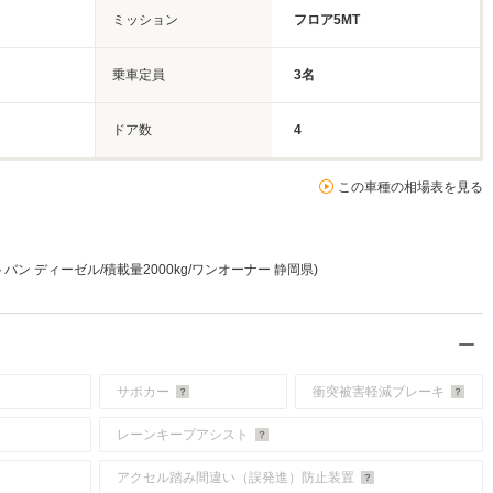
ミッション
フロア5MT
乗車定員
3名
ドア数
4
この車種の相場表を見る
バン ディーゼル/積載量2000kg/ワンオーナー 静岡県)
サポカー
衝突被害軽減ブレーキ
レーンキープアシスト
アクセル踏み間違い（誤発進）防止装置