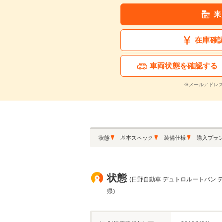
月々の支払額
3
来
.7
万円
在庫確
※シミュレーション結果は
※シミュレーションしたロ
車両状態を確認する
※メールアドレ
この中古車に関
状態
基本スペック
装備仕様
購入プラ
状態
(日野自動車 デュトロルートバン デ
県)