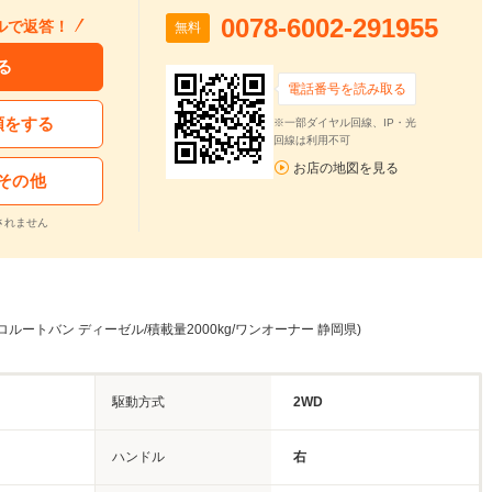
0078-6002-291955
ルで返答！
無料
る
電話番号を読み取る
頼をする
※一部ダイヤル回線、IP・光
回線は利用不可
お店の地図を見る
その他
されません
ロルートバン ディーゼル/積載量2000kg/ワンオーナー 静岡県)
駆動方式
2WD
ハンドル
右