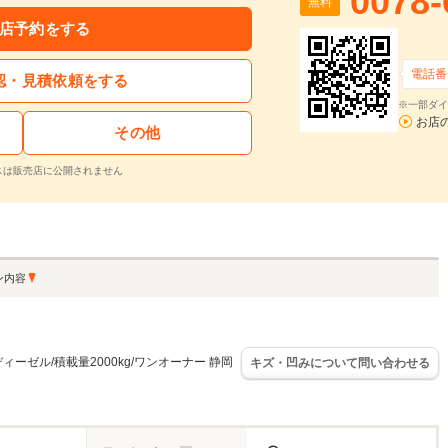
0078-
1回目
無料
割賦販売価格：
309.8
万円
2回目以降
36
店予約をする
利息分：
60.2
万円
ボーナス月
支払回数：
72
回
電話番
認・見積依頼をする
※一部ダイ
入力された条件で算出した概算金額となります。お支払い金額の目安としてご利用ください。
お店
ーン金利は参考値です。実店舗での金利は異なる場合があります。
その他
スは販売店に公開されません
するお問い合わせ
デュトロルートバン ディーゼル/積載量2000kg/ワンオーナー 禁煙車
支払総額
車両本体価格
年式
走行距離
2019
5.4
ン内容
無
249.6
240.0
在庫
万円
万円
(H31)
万km
料
再シミュレーションする
ィーゼル/積載量2000kg/ワンオーナー 静岡
キズ・凹みについて問い合わせる