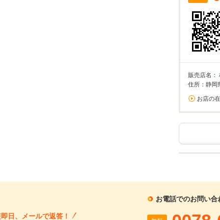
%
実店舗での金利は異なる場合がありますのでご注意ください。
万円
算額
/回
販売店名：
住所：静岡
0%が上限です。
お店の
回数
回
ーション結果
お電話でのお問い合
割賦販売価格内訳
支払総額 で計算
短即日、メールで返答！