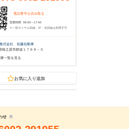
電話番号を読み取る
営業時間
08:00～17:00
※一部ダイヤル回線、IP・光回線は利用不可
株式会社 佐藤自動車
県牧之原市静波１７６９－５
在庫一覧を見る
お気に入り追加
わせ