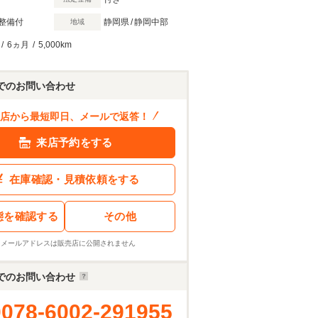
整備付
静岡県
/
静岡中部
地域
/
6ヵ月
/
5,000km
でのお問い合わせ
店から最短即日、メールで返答！
204
.5
万円
来店予約をする
ン結果を見る
在庫確認・見積依頼をする
態を確認する
その他
※メールアドレスは販売店に公開されません
でのお問い合わせ
0078-6002-291955