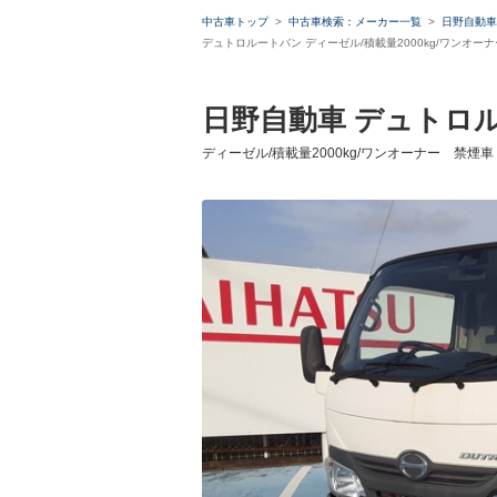
中古車トップ
中古車検索：メーカー一覧
日野自動車
デュトロルートバン ディーゼル/積載量2000kg/ワンオ
日野自動車 デュトロ
ディーゼル/積載量2000kg/ワンオーナー 禁煙
ローンシ
ローン種
通常ローン
借入額
支払総額