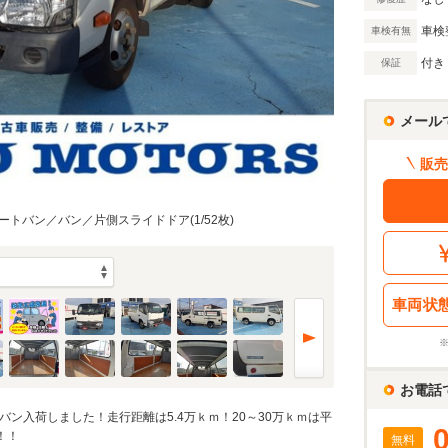
万円
車検
車検有無
付き
保証
万円
メール
額 で計算
販売
借入額
割賦販売価格：
309.8
万円
シミュレーショ
利息分：
60.2
万円
トバン／バン／片側スライドドア(1/52枚)
・金利・ボーナス払い
車両状
回
6
返済期間
年
お電話
ン入荷しました！走行距離は5.4万ｋｍ！20～30万ｋｍは平
！！
無料