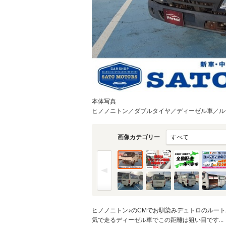
物件価格
頭金
通常ローン・支払総
3
.7
本体写真
月々の
支払額
万円
ヒノノニトン／ダブルタイヤ／ディーゼル車／ルー
支払回数
画像カテゴリー
支払回数
ヒノノニトン♪のCMでお馴染みデュトロのルートバ
気で走るディーゼル車でこの距離は狙い目です...