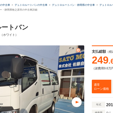
の中古車
デュトロルートバンの中古車
デュトロルートバン・静岡県の中古車
デュトロル
ーナー・静岡県牧之原市の中古車詳細
ルートバン
車 （ホワイト）
ミュレーター
支払総額
（税
類
249
.
（諸費用9.6万
残価・据置ローン
通常
ローン価格
本体価格
自由に設定
201
年式
なし
修復歴