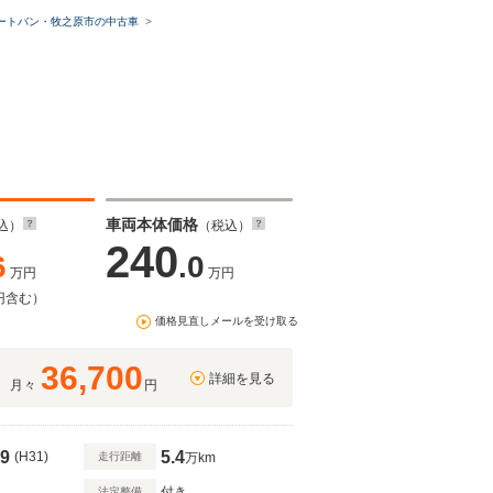
ートバン・牧之原市の中古車
車両本体価格
込）
（税込）
240
6
.0
万円
万円
円含む）
価格見直しメールを受け取る
36,700
詳細を見る
月々
円
9
5.4
(H31)
走行距離
万km
付き
法定整備