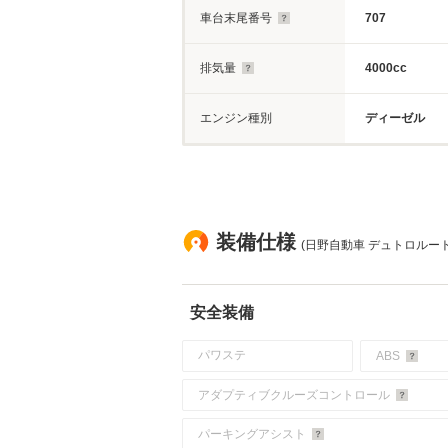
車台末尾番号
707
排気量
4000cc
エンジン種別
ディーゼル
装備仕様
(日野自動車 デュトロルート
安全装備
パワステ
ABS
アダプティブクルーズコントロール
パーキングアシスト