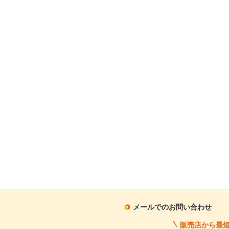
金利
※金利は参考値です。
ボーナス月加
※ボーナスは支払額の5
ボーナス支払
シミュレ
メールでのお問い合わせ
通常ローン・
販売店から最