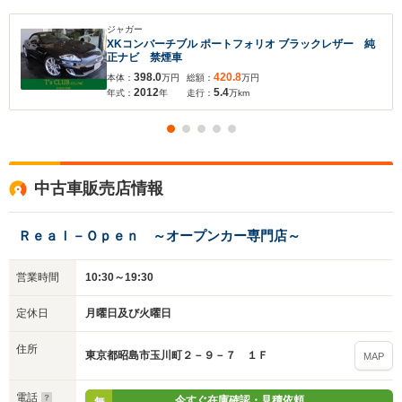
ジャガー
XKコンバーチブル ポートフォリオ ブラックレザー 純
正ナビ 禁煙車
398.0
420.8
本体：
万円
総額：
万円
2012
5.4
年式：
年
走行：
万km
中古車販売店情報
Ｒｅａｌ－Ｏｐｅｎ ～オープンカー専門店～
営業時間
10:30～19:30
定休日
月曜日及び火曜日
住所
東京都昭島市玉川町２－９－７ １Ｆ
MAP
電話
今すぐ在庫確認・見積依頼