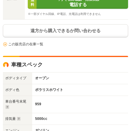
無
電話する
料
※一部ダイヤル回線、IP電話、光電話は利用できません
遠方から購入できるか問い合わせる
この販売店の在庫一覧
車種スペック
ボディタイプ
オープン
ボディ色
ポラリスホワイト
車台番号末尾
959
排気量
5000cc
エンジン
ガソリン