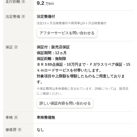
走行距離
9.2
万km
法定整備
法定整備付
法定12ヶ月点検整備付※商用車は6ヶ月点検整備付
アフターサービスを問い合わせる
保証
保証付：販売店保証
保証期間：12ヵ月
保証距離：無制限
ＢＲＳ89点保証・10万円まで・Ｆガラスリペア保証・15
ｋｍロードサービスを付帯いたします。
対象項目や上限額を増額したものもご用意しておりま
す。
※保証費用は本体価格に含まれています。詳細については、販売店
にご確認ください。
詳しい保証内容を問い合わせる
車検
車検整備無
修復歴
なし