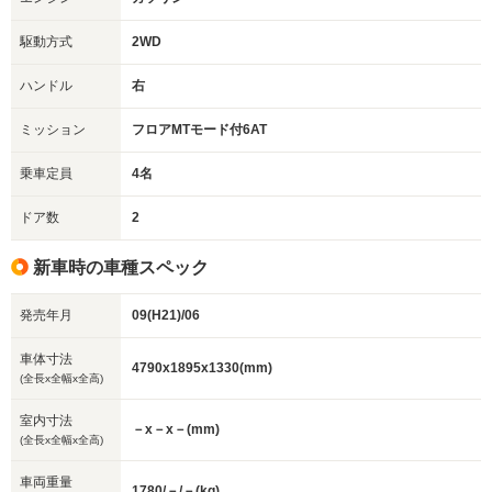
駆動方式
2WD
ハンドル
右
ミッション
フロアMTモード付6AT
乗車定員
4名
ドア数
2
新車時の車種スペック
発売年月
09(H21)/06
車体寸法
4790x1895x1330(mm)
(全長x全幅x全高)
室内寸法
－x－x－(mm)
(全長x全幅x全高)
車両重量
1780/－/－(kg)