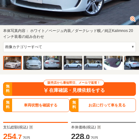
本体写真内容：
ホワイト／ベージュ内装／ダークレッド幌／純正Kalimnos 20
インチ装着の組み合わせ
販売店から最短即日、メールで返答！
無
在庫確認・見積依頼をする
料
無
無
車両状態を確認する
お店に行って車を見る
料
料
支払総額(税込)
本体価格(税込)
254
228
.7
.0
万円
万円