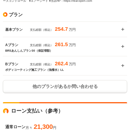
ーズコントロール ●エアーシート ●当店HP：https://real-open.com
プラン
254.7
万円
基本プラン
支払総額（税込）
261.5
万円
Aプラン
支払総額（税込）
BRSあんしんプラン30（保証増額）
262.4
万円
Bプラン
支払総額（税込）
ボディコーティング施工プラン（強撥水）LL
他のプランがあるか問い合わせる
ローン支払い（参考）
21,300
通常ローン
月々
円