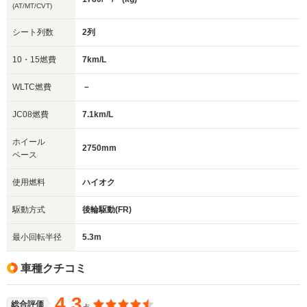
(AT/MT/CVT)
シート列数
2列
10・15燃費
7km/L
WLTC燃費
－
JC08燃費
7.1km/L
ホイール
2750mm
ベース
使用燃料
ハイオク
駆動方式
後輪駆動(FR)
最小回転半径
5.3m
車種クチコミ
4.3
総合評価