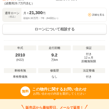
（諸費用
26.7
万円含む）
21,300
通常ローン
月々
円
詳細を見る
（税込）
頭金
6.30
万円・
7
年（
84
回払い）
ローンについて相談する
年式
走行距離
保証
付き
2010
9.2
12ヵ月
(H22)
万
km
距離無制限
車検有無
修復歴
法定整備
車検整備無
なし
付き
この物件に関するお問い合わせ
無料
お問い合わせの内容を選択してください
販売店から最短即日、メールで返答！