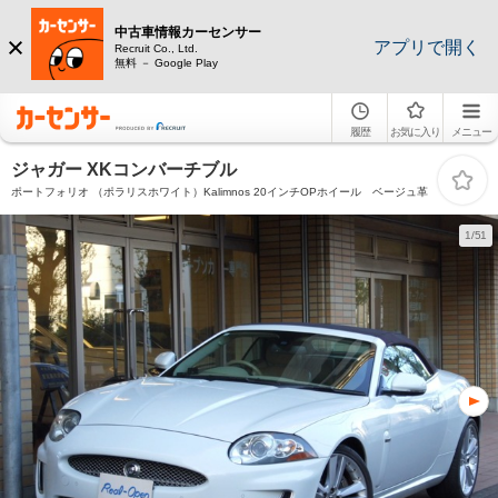
中古車情報カーセンサー
アプリで開く
Recruit Co., Ltd.
無料 － Google Play
履歴
お気に入り
メニュー
ジャガー XKコンバーチブル
ポートフォリオ （ポラリスホワイト）Kalimnos 20インチOPホイール ベージュ革
1/51