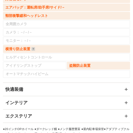
エアバッグ：運転席/助手席/サイド/－
頸部衝撃緩和ヘッドレスト
全周囲カメラ
カメラ：－/－/－
モニター：－/－
横滑り防止装置
ヒルディセントコントロール
アイドリングストップ
盗難防止装置
オートマチックハイビーム
快適装備
インテリア
エクステリア
●20インチOPホイール ●ダークレッド幌 ●メンテ履歴豊富 ●屋内駐車場保管●アダプティブクル