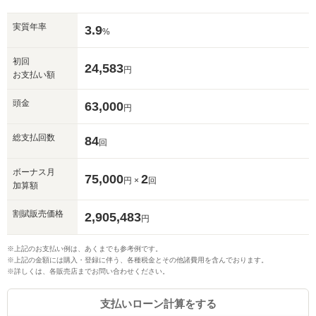
実質年率
3.9
%
初回
24,583
円
入力途中の情報を保存しますか？
お支払い額
※次回問い合わせをする際に自動入力されます
頭金
63,000
円
※保存された情報は
90
日で破棄されます
総支払回数
84
回
いいえ
はい
ボーナス月
75,000
2
円 ×
回
加算額
割賦販売価格
2,905,483
円
※上記のお支払い例は、あくまでも参考例です。
※上記の金額には購入・登録に伴う、各種税金とその他諸費用を含んでおります。
※詳しくは、各販売店までお問い合わせください。
支払いローン計算をする