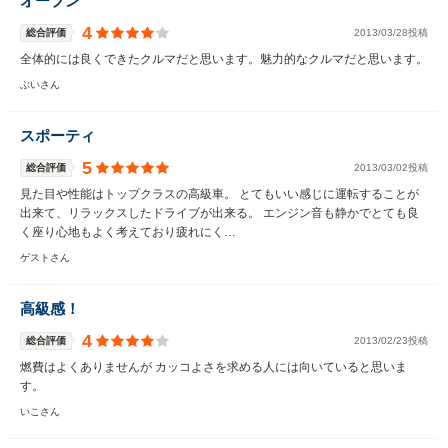
オープン
4
総合評価
2013/03/28投稿
全体的には良くできたクルマだと思います。魅力的なクルマだと思います。
ぶいさん
スポーティ
5
総合評価
2013/03/02投稿
見た目や性能はトップクラスの高級車。 とてもいい感じに運転することが
出来て、リラックスしたドライブが出来る。 エンジン音も静かでとても良
く座り心地もよく考えており疲れにく…
ゲストさん
高級感！
4
総合評価
2013/02/23投稿
燃費はよくありませんが カッコよさを求める人には向いていると思いま
す。
いこさん