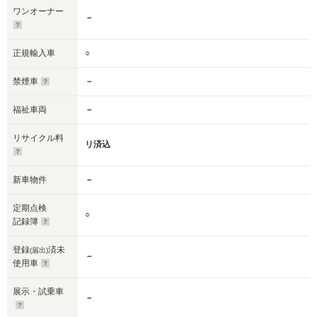
ワンオーナー
－
正規輸入車
○
禁煙車
－
福祉車両
－
リサイクル料
リ済込
新車物件
－
定期点検
○
記録簿
登録
済未
(届出)
－
使用車
展示・試乗車
－