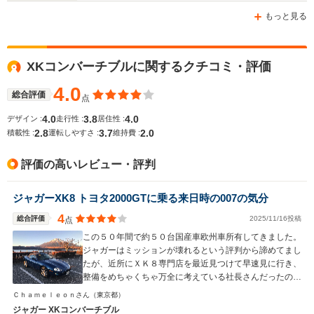
-m
-m
もっと見る
XKコンバーチブルに関するクチコミ・評価
WLTCモード
-
-
-
燃費
4.0
総合評価
点
4.0
3.8
4.0
デザイン :
走行性 :
居住性 :
2.8
3.7
2.0
積載性 :
運転しやすさ :
維持費 :
排気量
3980～5992cc
4196～4999cc
3980～59
評価の高いレビュー・評判
駆動方式
FR
FR
FR
ジャガーXK8 トヨタ2000GTに乗る来日時の007の気分
4
総合評価
2025/11/16投稿
点
この５０年間で約５０台国産車欧州車所有してきました。
ジャガーはミッションが壊れるという評判から諦めてまし
たが、近所にＸＫ８専門店を最近見つけて早速見に行き、
整備をめちゃくちゃ万全に考えている社長さんだったので
話してから２０分で購入支払いをしました。アストンもい
Ｃｈａｍｅｌｅｏｎさん
（東京都）
いがメンテが大変です。ポルシェボクスターはいい車でし
ジャガー XKコンバーチブル