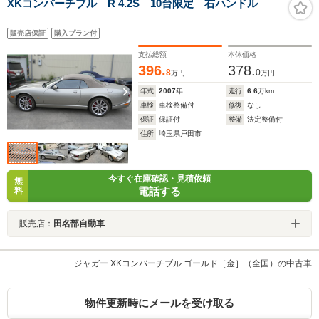
XKコンバーチブル R 4.2S 10台限定 右ハンドル
販売店保証
購入プラン付
支払総額
本体価格
396.
378.
8
0
万円
万円
年式
2007
年
走行
6.6
万km
車検
車検整備付
修復
なし
保証
保証付
整備
法定整備付
住所
埼玉県戸田市
今すぐ在庫確認・見積依頼
無
電話する
料
販売店：
田名部自動車
ジャガー XKコンバーチブル ゴールド［金］（全国）の中古車
物件更新時にメールを受け取る