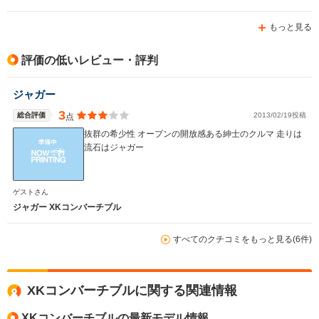
たが退屈な車で内装もとても安っぽく半年で飽きてしまい
売却しましたが、このジャガーＸＫ８は外観のうっとりす
もっと見る
るデザインと内装のレトロな美しさその２つだけで、少な
くとも半年は飽きないかなと予想してます。以前所有して
たＢＭＷ７台やメルセデス２台とパワーで比較したらいけ
評価の低いレビュー・評判
ない車と思います。英国車は２台目ですが以前はローバー
６２３だったのでほとんどホンダです。ＭＲ－Ｓもそうな
ジャガー
のですが車体が低いため早朝と夜間が前方の車と後方の車
のヘッドライト（特に最近の車はＬＥＤが強い光で車高の
3
総合評価
2013/02/19投稿
点
高いＳＵＶ車多いので）がとてもまぶしくて辛いので、な
抜群の希少性 オープンの開放感ある紳士のクルマ 走りは
るべく車の少ないエリアを選んでドライブしてます。ジャ
流石はジャガー
ガーのディーラーの整備はイマイチなので信頼できるジャ
ガー整備専門店が近くにある方にのみこの車をお勧めしま
す。
ゲストさん
ジャガー XKコンバーチブル
すべてのクチコミをもっと見る(6件)
XKコンバーチブルに関する関連情報
XKコンバーチブルの最新モデル情報