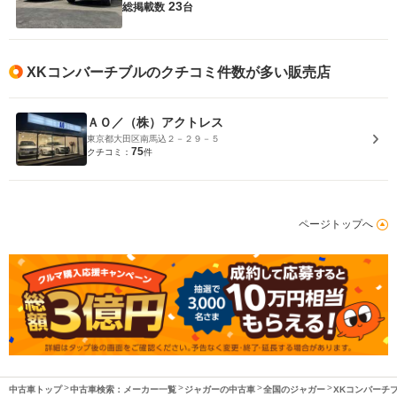
23
総掲載数
台
XKコンバーチブルのクチコミ件数が多い販売店
ＡＯ／（株）アクトレス
東京都大田区南馬込２－２９－５
75
クチコミ：
件
ページトップへ
中古車トップ
中古車検索：メーカー一覧
ジャガーの中古車
全国のジャガー
XKコンバーチ