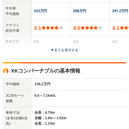
中古車
423万円
288万円
297.2万円
平均価格
クチコミ
4.1
4.0
4.1
総合評価
乗車定員
2人
4人
4人
▼
全てを表示する
ドア数
2ドア
3ドア
2ドア
全高
全高
全高
XKコンバーチブルの基本情報
1.26m～1.29m
1.31m～1.32m
1.25m
平均価格
236.2万円
全幅
全幅
全幅
JC08モード
6.6～7.1km/L
サイズ
1.8m～1.81m
1.9m～1.92m
1.8m
燃費
全長
全長
(全長x全幅x全高)
4.77m～4.82m
4.79m～4.8m
4.77m
車体寸法
全長：4.79m
(全長x全幅x全
全幅：1.9m～1.92m
高)
全高：1.33m
ホイールベース
ホイールベース
ホイー