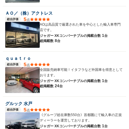
ＡＯ／（株）アクトレス
5
総合評価
点
AOは高品質で厳選された車を中心とした輸入車専門
店です。
1
ジャガー XKコンバーチブルの
掲載台数
台
8
総掲載数
台
ｑｕａｔｒｏ
5
総合評価
点
全国販売納車可能！イタフラなど外国車を得意として
おります。
1
ジャガー XKコンバーチブルの
掲載台数
台
24
総掲載数
台
グルック 水戸
5
総合評価
点
《グループ総在庫数550台》首都圏にて輸入車の正規
ディーラーを運営しております。
1
ジャガー XKコンバーチブルの
掲載台数
台