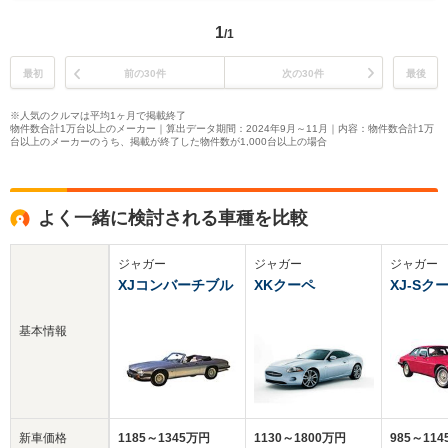
1
/1
最初
前の30件
次の30件
最後
※人気のクルマは平均1ヶ月で掲載終了
物件数合計1万台以上のメーカー｜算出データ期間：2024年9月～11月｜内容：物件数合計1万
台以上のメーカーのうち、掲載が終了した物件数が1,000台以上の場合
よく一緒に検討される車種を比較
ジャガー
ジャガー
ジャガー
XJコンバーチブル
XKクーペ
XJ-Sク
基本情報
新車価格
1185～1345万円
1130～1800万円
985～11