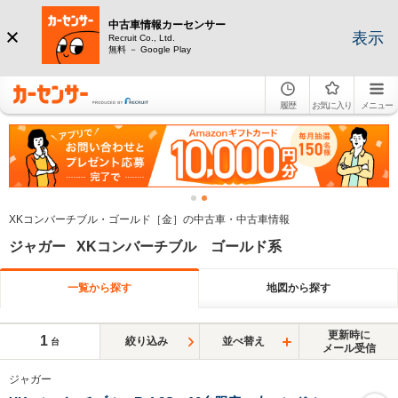
中古車情報カーセンサー
表示
Recruit Co., Ltd.
無料 － Google Play
履歴
お気に入り
メニュー
XKコンバーチブル・ゴールド［金］の中古車・中古車情報
ジャガー XKコンバーチブル ゴールド系
一覧から探す
地図から探す
更新時に
1
絞り込み
並べ替え
台
メール受信
ジャガー