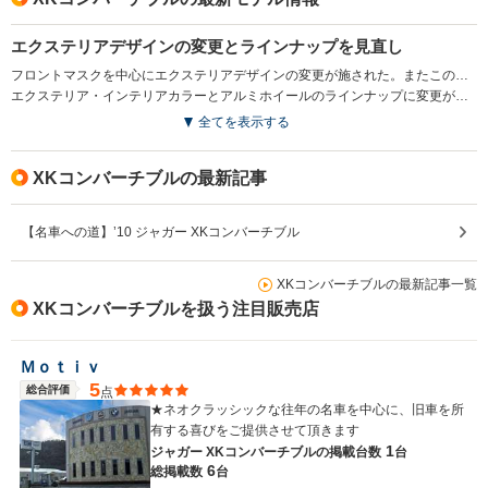
エクステリアデザインの変更とラインナップを見直し
フロントマスクを中心にエクステリアデザインの変更が施された。またこの変更を機に、多彩なインテリアチョイスが魅力で5LのV8エンジンを搭載したXKポートフォリオコンバーチブルに集約された。(2011.11)
エクステリア・インテリアカラーとアルミホイールのラインナップに変更が加えられた(2012.6）
全てを表示する
XKコンバーチブルの最新記事
【名車への道】’10 ジャガー XKコンバーチブル
XKコンバーチブルの最新記事一覧
XKコンバーチブルを扱う注目販売店
Ｍｏｔｉｖ
5
総合評価
点
★ネオクラッシックな往年の名車を中心に、旧車を所
有する喜びをご提供させて頂きます
1
ジャガー XKコンバーチブルの
掲載台数
台
6
総掲載数
台