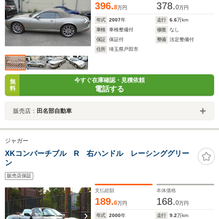
396.
378.
8
0
万円
万円
年式
2007
年
走行
6.6
万km
車検
車検整備付
修復
なし
保証
保証付
整備
法定整備付
住所
埼玉県戸田市
今すぐ在庫確認・見積依頼
無
電話する
料
販売店：
田名部自動車
ジャガー
XKコンバーチブル R 右ハンドル レーシンググリー
ン
販売店保証
支払総額
本体価格
189.
168.
6
0
万円
万円
年式
2000
年
走行
9.2
万km