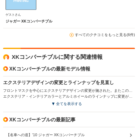
ガー整備専門店が近くにある方にのみこの車をお勧めしま
す。
ゲストさん
ジャガー XKコンバーチブル
すべてのクチコミをもっと見る(6件)
XKコンバーチブルに関する関連情報
XKコンバーチブルの最新モデル情報
エクステリアデザインの変更とラインナップを見直し
フロントマスクを中心にエクステリアデザインの変更が施された。またこの変更を機に、多彩なインテリアチョイスが魅力で5LのV8エンジンを搭載したXKポートフォリオコンバーチブルに集約された。(2011.11)
エクステリア・インテリアカラーとアルミホイールのラインナップに変更が加えられた(2012.6）
全てを表示する
XKコンバーチブルの最新記事
【名車への道】’10 ジャガー XKコンバーチブル