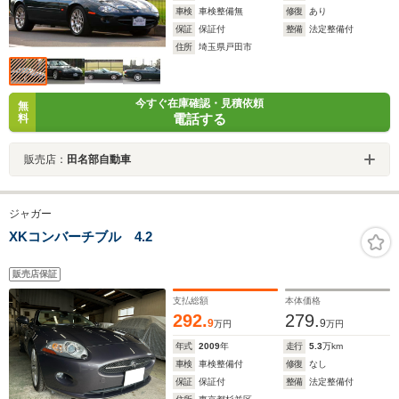
車検
車検整備無
修復
あり
保証
保証付
整備
法定整備付
住所
埼玉県戸田市
今すぐ在庫確認・見積依頼
無
電話する
料
販売店：
田名部自動車
ジャガー
XKコンバーチブル 4.2
販売店保証
支払総額
本体価格
292.
279.
9
9
万円
万円
年式
2009
年
走行
5.3
万km
車検
車検整備付
修復
なし
保証
保証付
整備
法定整備付