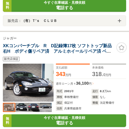
今すぐ在庫確認・見積依頼
無
電話する
料
販売店：
（有）Ｔ’ｓ ＣＬＵＢ
ジャガー
XKコンバーチブル R D記録簿17枚 ソフトトップ新品
右H ボディ傷リペア済 アルミホイールリペア済 ベー
ジュ革
販売店保証
支払総額
本体価格
343
318.
0
万円
万円
36,100
通常ローン
月々
円
年式
2001
年
走行
8.2
万km
車検
車検整備付
修復
なし
保証
保証付
整備
法定整備付
住所
兵庫県姫路市
今すぐ在庫確認・見積依頼
無
電話する
料