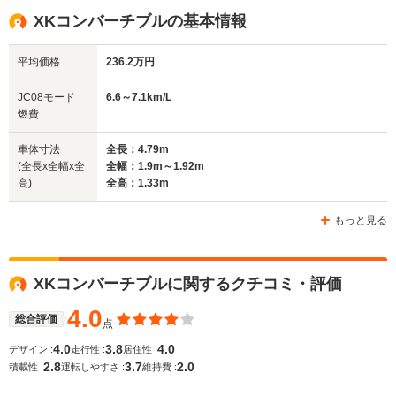
全高
全高
全高
XKコンバーチブルの基本情報
1.26m～1.29m
1.31m～1.32m
1.25m
平均価格
236.2万円
全幅
全幅
全幅
JC08モード
6.6～7.1km/L
サイズ
1.8m～1.81m
1.9m～1.92m
1.8m
燃費
全長
全長
(全長x全幅x全高)
4.77m～4.82m
4.79m～4.8m
4.77m
車体寸法
全長：4.79m
(全長x全幅x全
全幅：1.9m～1.92m
高)
全高：1.33m
ホイールベース
ホイールベース
ホイー
-m
-m
もっと見る
XKコンバーチブルに関するクチコミ・評価
WLTCモード
-
-
-
燃費
4.0
総合評価
点
4.0
3.8
4.0
デザイン :
走行性 :
居住性 :
2.8
3.7
2.0
積載性 :
運転しやすさ :
維持費 :
排気量
3980～5992cc
4196～4999cc
3980～59