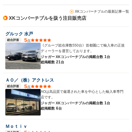
XKコンバーチブルの最新記事一覧
XKコンバーチブルを扱う注目販売店
グルック 水戸
5
総合評価
点
《グループ総在庫数550台》首都圏にて輸入車の正規
ディーラーを運営しております。
1
ジャガー XKコンバーチブルの
掲載台数
台
21
総掲載数
台
ＡＯ／（株）アクトレス
5
総合評価
点
AOは高品質で厳選された車を中心とした輸入車専門
店です。
1
ジャガー XKコンバーチブルの
掲載台数
台
6
総掲載数
台
Ｍｏｔｉｖ