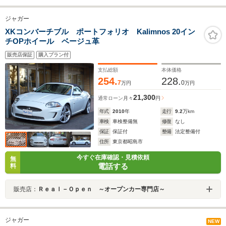
ジャガー
XKコンバーチブル ポートフォリオ Kalimnos 20イン
チOPホイール ベージュ革
販売店保証
購入プラン付
支払総額
本体価格
254.
228.
7
0
万円
万円
21,300
通常ローン
月々
円
年式
2010
年
走行
9.2
万km
車検
車検整備無
修復
なし
保証
保証付
整備
法定整備付
住所
東京都昭島市
今すぐ在庫確認・見積依頼
無
電話する
料
販売店：
Ｒｅａｌ－Ｏｐｅｎ ～オープンカー専門店～
ジャガー
NEW