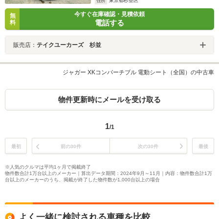
住所
東京都杉並区
今すぐ在庫確認・見積依頼
無
電話する
料
販売店：
テイクユーカーズ 杉並
ジャガー XKコンバーチブル 電動シート（全国）の中古車
物件更新時にメールを受け取る
1
/1
最初
前の30件
次の30件
最後
※人気のクルマは平均1ヶ月で掲載終了
物件数合計1万台以上のメーカー｜算出データ期間：2024年9月～11月｜内容：物件数合計1万
台以上のメーカーのうち、掲載が終了した物件数が1,000台以上の場合
よく一緒に検討される車種を比較