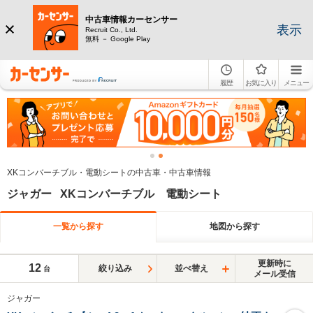
中古車情報カーセンサー
表示
Recruit Co., Ltd.
無料 － Google Play
履歴
お気に入り
メニュー
XKコンバーチブル・電動シートの中古車・中古車情報
ジャガー XKコンバーチブル 電動シート
一覧から探す
地図から探す
更新時に
12
絞り込み
並べ替え
台
メール受信
ジャガー