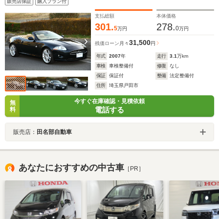
販売店保証
購入プラン付
支払総額
本体価格
301.
278.
5
0
万円
万円
31,500
残価ローン
月々
円
年式
2007
年
走行
3.1
万km
車検
車検整備付
修復
なし
保証
保証付
整備
法定整備付
住所
埼玉県戸田市
今すぐ在庫確認・見積依頼
無
電話する
料
販売店：
田名部自動車
あなたにおすすめの中古車
［PR］