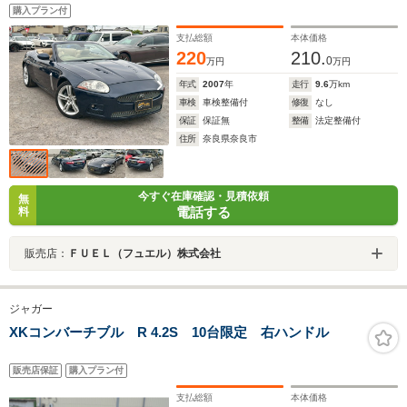
簿付 修復歴なし
購入プラン付
支払総額
本体価格
220
210.
0
万円
万円
年式
2007
年
走行
9.6
万km
車検
車検整備付
修復
なし
保証
保証無
整備
法定整備付
住所
奈良県奈良市
今すぐ在庫確認・見積依頼
無
電話する
料
販売店：
ＦＵＥＬ（フュエル）株式会社
ジャガー
XKコンバーチブル R 4.2S 10台限定 右ハンドル
販売店保証
購入プラン付
支払総額
本体価格