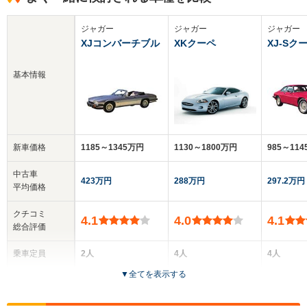
ジャガー
ジャガー
ジャガー
XJコンバーチブル
XKクーペ
XJ-Sク
基本情報
新車価格
1185～1345万円
1130～1800万円
985～11
中古車
423万円
288万円
297.2万円
平均価格
クチコミ
4.1
4.0
4.1
総合評価
乗車定員
2人
4人
4人
▼
全てを表示する
ドア数
2ドア
3ドア
2ドア