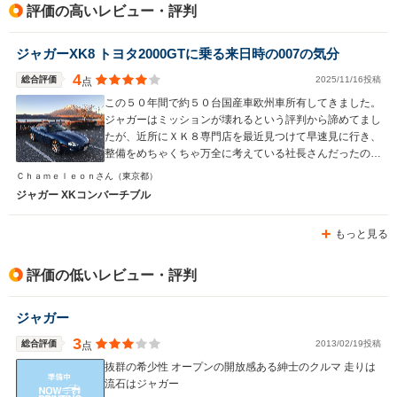
評価の高いレビュー・評判
駆動方式
FR
FR
FR
ジャガーXK8 トヨタ2000GTに乗る来日時の007の気分
4
総合評価
2025/11/16投稿
点
この５０年間で約５０台国産車欧州車所有してきました。
ジャガーはミッションが壊れるという評判から諦めてまし
たが、近所にＸＫ８専門店を最近見つけて早速見に行き、
整備をめちゃくちゃ万全に考えている社長さんだったので
話してから２０分で購入支払いをしました。アストンもい
Ｃｈａｍｅｌｅｏｎさん
（東京都）
いがメンテが大変です。ポルシェボクスターはいい車でし
ジャガー XKコンバーチブル
たが退屈な車で内装もとても安っぽく半年で飽きてしまい
売却しましたが、このジャガーＸＫ８は外観のうっとりす
もっと見る
るデザインと内装のレトロな美しさその２つだけで、少な
くとも半年は飽きないかなと予想してます。以前所有して
たＢＭＷ７台やメルセデス２台とパワーで比較したらいけ
評価の低いレビュー・評判
ない車と思います。英国車は２台目ですが以前はローバー
６２３だったのでほとんどホンダです。ＭＲ－Ｓもそうな
ジャガー
のですが車体が低いため早朝と夜間が前方の車と後方の車
のヘッドライト（特に最近の車はＬＥＤが強い光で車高の
3
総合評価
2013/02/19投稿
点
高いＳＵＶ車多いので）がとてもまぶしくて辛いので、な
抜群の希少性 オープンの開放感ある紳士のクルマ 走りは
るべく車の少ないエリアを選んでドライブしてます。ジャ
流石はジャガー
ガーのディーラーの整備はイマイチなので信頼できるジャ