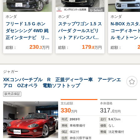
ホンダ
ホンダ
ホンダ
フリード 1.5 G ホン
ステップワゴン 1.5 ス
N-BOX カスタ
ダセンシング 4WD 純
パーダ クールスピリ
コーディネー
正インターナビ リア
ット アドバンスパッ
ル モノトーン 
カメラ 純正エンス
ケージ ベータ
純正コネクト
230
179
総額：
.3
万円
総額：
.8
万円
総額：
タ 純正前後ドラレ
HondaSENSING 社外
アカメラ フ
コ 両側電動スライド
ドラレコ 社外メモリ
左右パワース
ドア ETC フルセグ
ーナビ Rカメラ ETC
ア 純正ドラ
ジャガー
TV 夏冬タイヤ付き
両側電動ドア ETC ス
ートヒーター
マートキー
イヤ
XKコンバーチブル R 正規ディーラー車 アーデンエ
アロ OZオペラ 電動ソフトトップ
販売店保証
支払総額
本体価格
330
317.
0
万円
万円
年式
2003
年
走行
5.6
万km
車検
車検整備付
修復
なし
保証
保証付
整備
法定整備付
住所
神奈川県平塚市