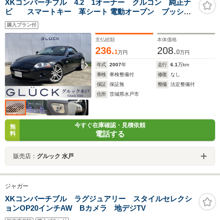
XKコンバーチブル 4.2 1オーナー クルコン 純正ナ
ビ スマートキー 革シート 電動オープン プッシュ
スタート パワーシート 20インチAW シートヒータ
購入プラン付
ー ハンドルヒーター 2ゾーンクライメイト ディスチ
ャージヘッドライト
支払総額
本体価格
236.
208.
1
0
万円
万円
年式
2007
年
走行
6.1
万km
車検
車検整備付
修復
なし
保証
保証無
整備
法定整備付
住所
茨城県水戸市
今すぐ在庫確認・見積依頼
無
電話する
料
販売店：
グルック 水戸
ジャガー
XKコンバーチブル ラグジュアリー スタイルセレクシ
ョンOP20インチAW Bカメラ 地デジTV