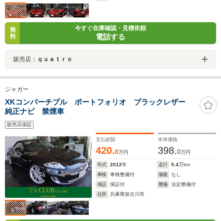
今すぐ在庫確認・見積依頼
無
電話する
料
販売店：
ｑｕａｔｒｏ
ジャガー
XKコンバーチブル ポートフォリオ ブラックレザー
純正ナビ 禁煙車
販売店保証
支払総額
本体価格
420.
398.
8
0
万円
万円
年式
2012
年
走行
5.4
万km
車検
車検整備付
修復
なし
保証
保証付
整備
法定整備付
住所
兵庫県加古川市