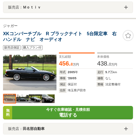
販売店：
Ｍｏｔｉｖ
ジャガー
XKコンバーチブル R ブラックナイト 5台限定車 右
ハンドル ナビ オーディオ
販売店保証
購入プラン付
支払総額
本体価格
456.
438.
8
0
万円
万円
年式
2005
年
走行
5.7
万km
車検
'28/05
修復
なし
保証
保証付
整備
法定整備付
住所
埼玉県戸田市
今すぐ在庫確認・見積依頼
無
電話する
料
販売店：
田名部自動車