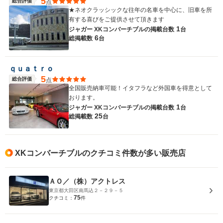
5
総合評価
点
★ネオクラッシックな往年の名車を中心に、旧車を所
有する喜びをご提供させて頂きます
1
ジャガー XKコンバーチブルの
掲載台数
台
6
総掲載数
台
ｑｕａｔｒｏ
5
総合評価
点
全国販売納車可能！イタフラなど外国車を得意として
おります。
1
ジャガー XKコンバーチブルの
掲載台数
台
25
総掲載数
台
XKコンバーチブルのクチコミ件数が多い販売店
ＡＯ／（株）アクトレス
東京都大田区南馬込２－２９－５
75
クチコミ：
件