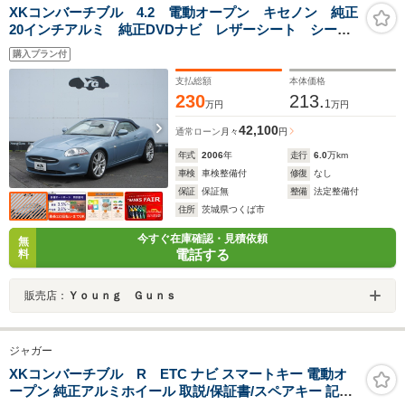
XKコンバーチブル 4.2 電動オープン キセノン 純正
20インチアルミ 純正DVDナビ レザーシート シート
ヒーター パワーシート 電動パーキング クルーズコ
購入プラン付
ントロール プッシュスタート ETC
支払総額
本体価格
230
213.
1
万円
万円
42,100
通常ローン
月々
円
年式
2006
年
走行
6.0
万km
車検
車検整備付
修復
なし
保証
保証無
整備
法定整備付
住所
茨城県つくば市
今すぐ在庫確認・見積依頼
無
電話する
料
販売店：
Ｙｏｕｎｇ Ｇｕｎｓ
ジャガー
XKコンバーチブル R ETC ナビ スマートキー 電動オ
ープン 純正アルミホイール 取説/保証書/スペアキー 記録