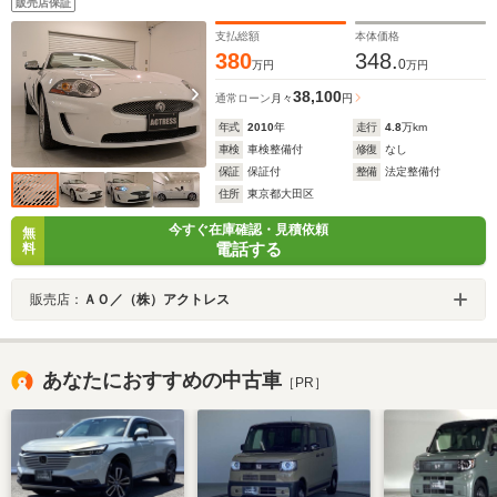
販売店保証
ラ クルーズコントロール マルチファンクションステ
アリング 禁煙車
支払総額
本体価格
380
348.
0
万円
万円
38,100
通常ローン
月々
円
年式
2010
年
走行
4.8
万km
車検
車検整備付
修復
なし
保証
保証付
整備
法定整備付
住所
東京都大田区
今すぐ在庫確認・見積依頼
無
電話する
料
販売店：
ＡＯ／（株）アクトレス
あなたにおすすめの中古車
［PR］