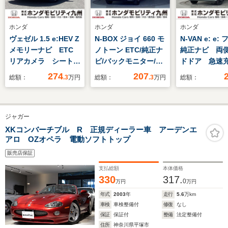
ホンダ
ホンダ
ホンダ
ヴェゼル 1.5 e:HEV Z
N-BOX ジョイ 660 モ
N-VAN e: e:
メモリーナビ ETC
ノトーン ETC/純正ナ
純正ナビ 両
リアカメラ シートヒ
ビ/バックモニター/ホ
ドドア 急速
ーター
ンダセンシング
ト
274
207
総額：
.3
万円
総額：
.3
万円
総額：
ジャガー
XKコンバーチブル R 正規ディーラー車 アーデンエ
アロ OZオペラ 電動ソフトトップ
販売店保証
支払総額
本体価格
330
317.
0
万円
万円
年式
2003
年
走行
5.6
万km
車検
車検整備付
修復
なし
保証
保証付
整備
法定整備付
住所
神奈川県平塚市