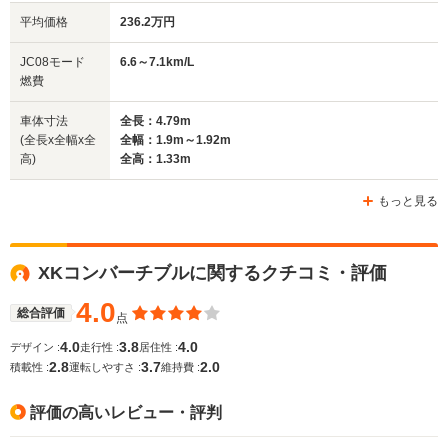
平均価格
236.2万円
全幅
全幅
全幅
JC08モード
6.6～7.1km/L
サイズ
1.8m～1.81m
1.9m～1.92m
1.8m
燃費
全長
全長
(全長x全幅x全高)
4.77m～4.82m
4.79m～4.8m
4.77m
車体寸法
全長：4.79m
(全長x全幅x全
全幅：1.9m～1.92m
高)
全高：1.33m
ホイールベース
ホイールベース
ホイー
-m
-m
もっと見る
XKコンバーチブルに関するクチコミ・評価
WLTCモード
-
-
-
燃費
4.0
総合評価
点
4.0
3.8
4.0
デザイン :
走行性 :
居住性 :
2.8
3.7
2.0
積載性 :
運転しやすさ :
維持費 :
排気量
3980～5992cc
4196～4999cc
3980～59
評価の高いレビュー・評判
駆動方式
FR
FR
FR