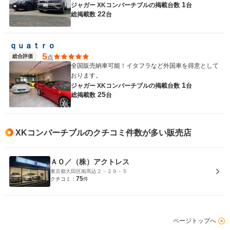
1
ジャガー XKコンバーチブルの
掲載台数
台
22
総掲載数
台
ｑｕａｔｒｏ
5
総合評価
点
全国販売納車可能！イタフラなど外国車を得意として
おります。
1
ジャガー XKコンバーチブルの
掲載台数
台
25
総掲載数
台
XKコンバーチブルのクチコミ件数が多い販売店
ＡＯ／（株）アクトレス
東京都大田区南馬込２－２９－５
75
クチコミ：
件
ページトップへ