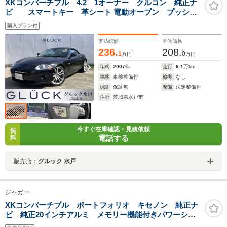
XKコンバーチブル 4.2 1オーナー クルコン 純正ナ
ビ スマートキー 革シート 電動オープン プッシュ
スタート パワーシート 20インチAW シートヒータ
購入プラン付
ー ハンドルヒーター 2ゾーンクライメイト ディスチ
ャージヘッドライト
支払総額
本体価格
236.
208.
1
0
万円
万円
年式
2007
年
走行
6.1
万km
車検
車検整備付
修復
なし
保証
保証無
整備
法定整備付
住所
茨城県水戸市
今すぐ在庫確認・見積依頼
無
電話する
料
販売店：
グルック 水戸
ジャガー
XKコンバーチブル ポートフォリオ キセノン 純正ナ
ビ 純正20インチアルミ メモリー機能付きパワーシー
ト シートヒーター クリアランスソナー バックカメ