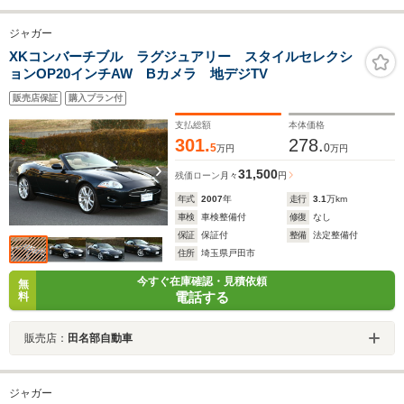
ジャガー
XKコンバーチブル ラグジュアリー スタイルセレクシ
ョンOP20インチAW Bカメラ 地デジTV
販売店保証
購入プラン付
支払総額
本体価格
301.
278.
5
0
万円
万円
31,500
残価ローン
月々
円
年式
2007
年
走行
3.1
万km
車検
車検整備付
修復
なし
保証
保証付
整備
法定整備付
住所
埼玉県戸田市
今すぐ在庫確認・見積依頼
無
電話する
料
販売店：
田名部自動車
ジャガー