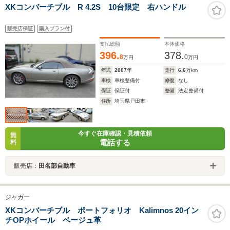
XKコンバーチブル R 4.2S 10台限定 右ハンドル
販売店保証
購入プラン付
支払総額
本体価格
396.
378.
8
0
万円
万円
年式
2007
年
走行
6.6
万km
車検
車検整備付
修復
なし
保証
保証付
整備
法定整備付
住所
埼玉県戸田市
今すぐ在庫確認・見積依頼
無
電話する
料
販売店：
田名部自動車
ジャガー
XKコンバーチブル ポートフォリオ Kalimnos 20イン
チOPホイール ベージュ革