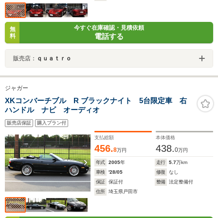
今すぐ在庫確認・見積依頼
無
電話する
料
販売店：
ｑｕａｔｒｏ
ジャガー
XKコンバーチブル R ブラックナイト 5台限定車 右
ハンドル ナビ オーディオ
販売店保証
購入プラン付
支払総額
本体価格
456.
438.
8
0
万円
万円
年式
2005
年
走行
5.7
万km
車検
'28/05
修復
なし
保証
保証付
整備
法定整備付
住所
埼玉県戸田市