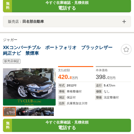
今すぐ在庫確認・見積依頼
無
電話する
料
販売店：
田名部自動車
ジャガー
XKコンバーチブル ポートフォリオ ブラックレザー
純正ナビ 禁煙車
販売店保証
支払総額
本体価格
420.
398.
8
0
万円
万円
年式
2012
年
走行
5.4
万km
車検
車検整備付
修復
なし
保証
保証付
整備
法定整備付
住所
兵庫県加古川市
今すぐ在庫確認・見積依頼
無
電話する
料