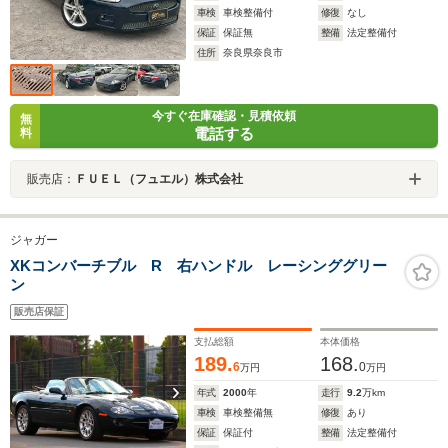
車検
車検整備付
修復
なし
保証
保証無
整備
法定整備付
住所
奈良県奈良市
今すぐ在庫確認・見積依頼
無
電話する
料
販売店：
ＦＵＥＬ（フュエル）株式会社
ジャガー
XKコンバーチブル R 右ハンドル レーシンググリー
ン
販売店保証
支払総額
本体価格
189.
168.
6
0
万円
万円
年式
2000
年
走行
9.2
万km
車検
車検整備無
修復
あり
保証
保証付
整備
法定整備付