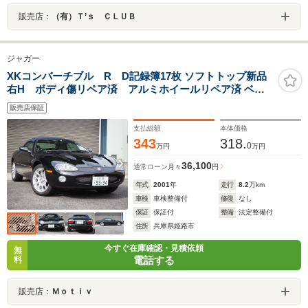
販売店：
（有）Ｔ’ｓ ＣＬＵＢ
ジャガー
XKコンバーチブル R D記録簿17枚 ソフトトップ新品
右H ボディ傷リペア済 アルミホイールリペア済 ベー
ジュ革
販売店保証
支払総額
本体価格
343
318.
0
万円
万円
36,100
通常ローン
月々
円
年式
2001
年
走行
8.2
万km
車検
車検整備付
修復
なし
保証
保証付
整備
法定整備付
住所
兵庫県姫路市
今すぐ在庫確認・見積依頼
無
電話する
料
販売店：
Ｍｏｔｉｖ