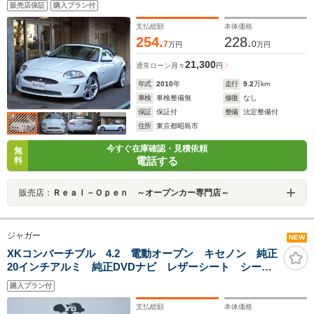
販売店保証
購入プラン付
支払総額
本体価格
254.
228.
7
0
万円
万円
21,300
通常ローン
月々
円
年式
2010
年
走行
9.2
万km
車検
車検整備無
修復
なし
保証
保証付
整備
法定整備付
住所
東京都昭島市
今すぐ在庫確認・見積依頼
無
電話する
料
販売店：
Ｒｅａｌ－Ｏｐｅｎ ～オープンカー専門店～
ジャガー
NEW
XKコンバーチブル 4.2 電動オープン キセノン 純正
20インチアルミ 純正DVDナビ レザーシート シート
ヒーター パワーシート 電動パーキング クルーズコ
購入プラン付
ントロール プッシュスタート ETC
支払総額
本体価格