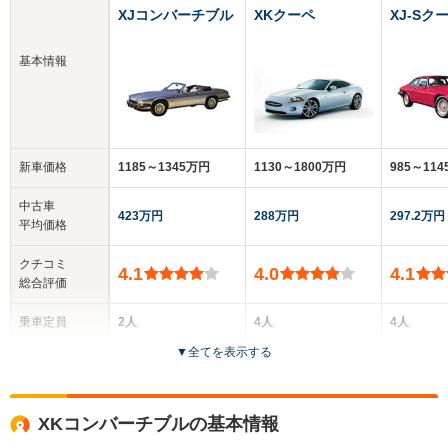
XJコンバーチブル
XKクーペ
XJ-Sク
基本情報
新車価格
1185～1345万円
1130～1800万円
985～11
中古車
423万円
288万円
297.2万円
平均価格
クチコミ
4.1
4.0
4.1
総合評価
乗車定員
2人
4人
4人
▼
全てを表示する
ドア数
2ドア
3ドア
2ドア
全高
全高
全高
XKコンバーチブルの基本情報
1.26m～1.29m
1.31m～1.32m
1.25m