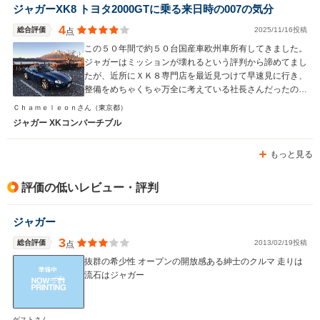
ジャガーXK8 トヨタ2000GTに乗る来日時の007の気分
4
総合評価
2025/11/16投稿
点
この５０年間で約５０台国産車欧州車所有してきました。
ジャガーはミッションが壊れるという評判から諦めてまし
たが、近所にＸＫ８専門店を最近見つけて早速見に行き、
整備をめちゃくちゃ万全に考えている社長さんだったので
話してから２０分で購入支払いをしました。アストンもい
Ｃｈａｍｅｌｅｏｎさん
（東京都）
いがメンテが大変です。ポルシェボクスターはいい車でし
ジャガー XKコンバーチブル
たが退屈な車で内装もとても安っぽく半年で飽きてしまい
売却しましたが、このジャガーＸＫ８は外観のうっとりす
もっと見る
るデザインと内装のレトロな美しさその２つだけで、少な
くとも半年は飽きないかなと予想してます。以前所有して
たＢＭＷ７台やメルセデス２台とパワーで比較したらいけ
評価の低いレビュー・評判
ない車と思います。英国車は２台目ですが以前はローバー
６２３だったのでほとんどホンダです。ＭＲ－Ｓもそうな
ジャガー
のですが車体が低いため早朝と夜間が前方の車と後方の車
のヘッドライト（特に最近の車はＬＥＤが強い光で車高の
3
総合評価
2013/02/19投稿
点
高いＳＵＶ車多いので）がとてもまぶしくて辛いので、な
抜群の希少性 オープンの開放感ある紳士のクルマ 走りは
るべく車の少ないエリアを選んでドライブしてます。ジャ
流石はジャガー
ガーのディーラーの整備はイマイチなので信頼できるジャ
ガー整備専門店が近くにある方にのみこの車をお勧めしま
す。
ゲストさん