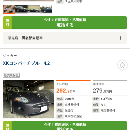
住所
埼玉県戸田市
今すぐ在庫確認・見積依頼
無
電話する
料
販売店：
田名部自動車
ジャガー
XKコンバーチブル 4.2
販売店保証
支払総額
本体価格
292.
279.
9
9
万円
万円
年式
2009
年
走行
5.3
万km
車検
車検整備付
修復
なし
保証
保証付
整備
法定整備付
住所
東京都杉並区
今すぐ在庫確認・見積依頼
無
電話する
料