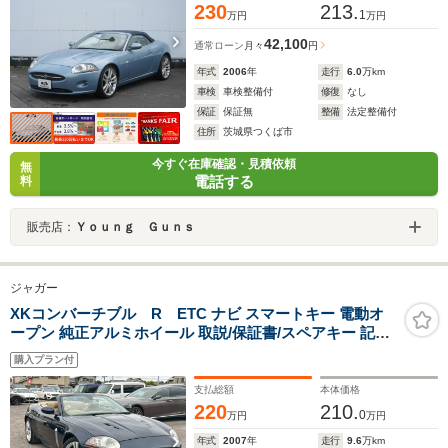
230
213.
1
万円
万円
42,100
通常ローン
月々
円
年式
2006
年
走行
6.0
万km
車検
車検整備付
修復
なし
保証
保証無
整備
法定整備付
住所
茨城県つくば市
今すぐ在庫確認・見積依頼
無
電話する
料
販売店：
Ｙｏｕｎｇ Ｇｕｎｓ
ジャガー
XKコンバーチブル R ETC ナビ スマートキー 電動オ
ープン 純正アルミホイール 取説/保証書/スペアキー 記録
簿付 修復歴なし
購入プラン付
支払総額
本体価格
220
210.
0
万円
万円
年式
2007
年
走行
9.6
万km