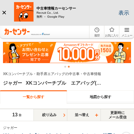
中古車情報カーセンサー
表示
Recruit Co., Ltd.
無料 － Google Play
履歴
お気に入り
メニュー
XKコンバーチブル・助手席エアバッグの中古車・中古車情報
ジャガー XKコンバーチブル エアバッグ(助手席)
一覧から探す
地図から探す
更新時に
13
絞り込み
並べ替え
台
メール受信
ジャガー