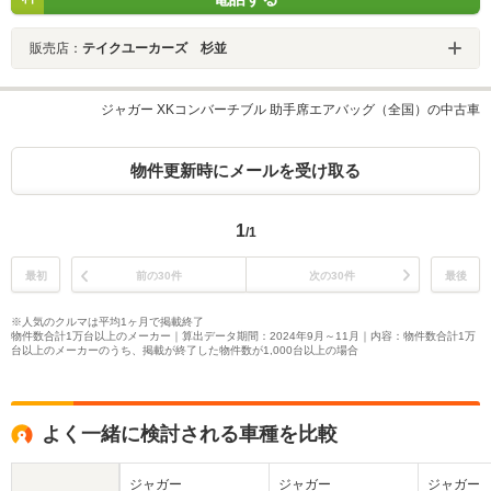
販売店：
テイクユーカーズ 杉並
ジャガー XKコンバーチブル 助手席エアバッグ（全国）の中古車
物件更新時にメールを受け取る
1
/1
最初
前の30件
次の30件
最後
※人気のクルマは平均1ヶ月で掲載終了
物件数合計1万台以上のメーカー｜算出データ期間：2024年9月～11月｜内容：物件数合計1万
台以上のメーカーのうち、掲載が終了した物件数が1,000台以上の場合
よく一緒に検討される車種を比較
ジャガー
ジャガー
ジャガー