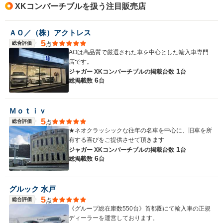
XKコンバーチブルを扱う注目販売店
ＡＯ／（株）アクトレス
5
総合評価
点
AOは高品質で厳選された車を中心とした輸入車専門
店です。
1
ジャガー XKコンバーチブルの
掲載台数
台
6
総掲載数
台
Ｍｏｔｉｖ
5
総合評価
点
★ネオクラッシックな往年の名車を中心に、旧車を所
有する喜びをご提供させて頂きます
1
ジャガー XKコンバーチブルの
掲載台数
台
6
総掲載数
台
グルック 水戸
5
総合評価
点
《グループ総在庫数550台》首都圏にて輸入車の正規
ディーラーを運営しております。