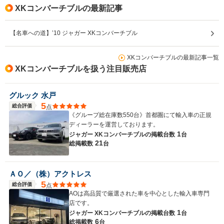
XKコンバーチブルの最新記事
【名車への道】’10 ジャガー XKコンバーチブル
XKコンバーチブルの最新記事一覧
XKコンバーチブルを扱う注目販売店
グルック 水戸
5
総合評価
点
《グループ総在庫数550台》首都圏にて輸入車の正規
ディーラーを運営しております。
1
ジャガー XKコンバーチブルの
掲載台数
台
21
総掲載数
台
ＡＯ／（株）アクトレス
5
総合評価
点
AOは高品質で厳選された車を中心とした輸入車専門
店です。
1
ジャガー XKコンバーチブルの
掲載台数
台
6
総掲載数
台