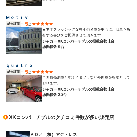
Ｍｏｔｉｖ
5
総合評価
点
★ネオクラッシックな往年の名車を中心に、旧車を所
有する喜びをご提供させて頂きます
1
ジャガー XKコンバーチブルの
掲載台数
台
6
総掲載数
台
ｑｕａｔｒｏ
5
総合評価
点
全国販売納車可能！イタフラなど外国車を得意として
おります。
1
ジャガー XKコンバーチブルの
掲載台数
台
25
総掲載数
台
XKコンバーチブルのクチコミ件数が多い販売店
ＡＯ／（株）アクトレス