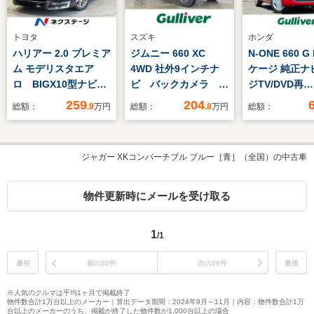
トヨタ
スズキ
ホンダ
ハリアー 2.0 プレミア
ジムニー 660 XC
N-ONE 660 
ム モデリスタエア
4WD 社外9インチナ
ケージ 純正ナ
ロ BIGX10型ナビ
ビ バックカメラ
ジTV/DVD再
衝突軽減装置 電動リ
ETC 前後ドライブレ
生/Bluetoot
259
204
総額：
.9
万円
総額：
.8
万円
総額：
アゲート バックカメ
コーダー セーフティ
カメラ/HIDオ
ラ レーダークルー
サポート クルーズコ
ト/ドライブレ
ズ Bluetooth接続
ントロール シートヒ
ー/ビルトインE
ジャガー XKコンバーチブル ブルー［青］（全国）の中古車
LEDヘッド&フォグ
ーター ミラーヒータ
ッシュスタート
純正18インチAW
ー 純正アルミホイー
ートキー/横滑
ETC スマートキー
ル スマートキー オ
装置/禁煙車
物件更新時にメールを受け取る
禁煙車
ートライト LED 地
デジ
1
/1
最初
前の30件
次の30件
最後
※人気のクルマは平均1ヶ月で掲載終了
物件数合計1万台以上のメーカー｜算出データ期間：2024年9月～11月｜内容：物件数合計1万
台以上のメーカーのうち、掲載が終了した物件数が1,000台以上の場合