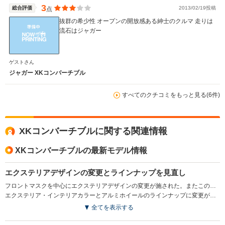
のヘッドライト（特に最近の車はＬＥＤが強い光で車高の
3
総合評価
2013/02/19投稿
点
高いＳＵＶ車多いので）がとてもまぶしくて辛いので、な
抜群の希少性 オープンの開放感ある紳士のクルマ 走りは
るべく車の少ないエリアを選んでドライブしてます。ジャ
流石はジャガー
ガーのディーラーの整備はイマイチなので信頼できるジャ
ガー整備専門店が近くにある方にのみこの車をお勧めしま
す。
ゲストさん
ジャガー XKコンバーチブル
すべてのクチコミをもっと見る(6件)
XKコンバーチブルに関する関連情報
XKコンバーチブルの最新モデル情報
エクステリアデザインの変更とラインナップを見直し
フロントマスクを中心にエクステリアデザインの変更が施された。またこの変更を機に、多彩なインテリアチョイスが魅力で5LのV8エンジンを搭載したXKポートフォリオコンバーチブルに集約された。(2011.11)
エクステリア・インテリアカラーとアルミホイールのラインナップに変更が加えられた(2012.6）
全てを表示する