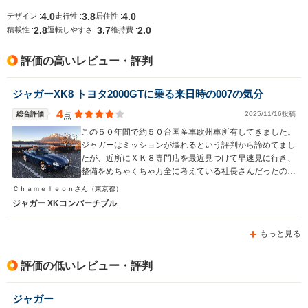
4.0
3.8
4.0
デザイン :
走行性 :
居住性 :
2.8
3.7
2.0
積載性 :
運転しやすさ :
維持費 :
排気量
3980～5992cc
4196～4999cc
3980～59
評価の高いレビュー・評判
駆動方式
FR
FR
FR
ジャガーXK8 トヨタ2000GTに乗る来日時の007の気分
4
総合評価
2025/11/16投稿
点
この５０年間で約５０台国産車欧州車所有してきました。
ジャガーはミッションが壊れるという評判から諦めてまし
たが、近所にＸＫ８専門店を最近見つけて早速見に行き、
整備をめちゃくちゃ万全に考えている社長さんだったので
話してから２０分で購入支払いをしました。アストンもい
Ｃｈａｍｅｌｅｏｎさん
（東京都）
いがメンテが大変です。ポルシェボクスターはいい車でし
ジャガー XKコンバーチブル
たが退屈な車で内装もとても安っぽく半年で飽きてしまい
売却しましたが、このジャガーＸＫ８は外観のうっとりす
もっと見る
るデザインと内装のレトロな美しさその２つだけで、少な
くとも半年は飽きないかなと予想してます。以前所有して
たＢＭＷ７台やメルセデス２台とパワーで比較したらいけ
評価の低いレビュー・評判
ない車と思います。英国車は２台目ですが以前はローバー
６２３だったのでほとんどホンダです。ＭＲ－Ｓもそうな
ジャガー
のですが車体が低いため早朝と夜間が前方の車と後方の車