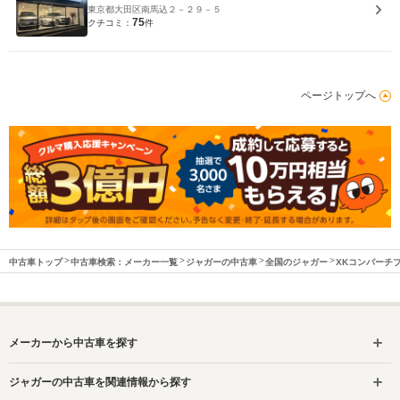
東京都大田区南馬込２－２９－５
75
クチコミ：
件
ページトップへ
中古車トップ
中古車検索：メーカー一覧
ジャガーの中古車
全国のジャガー
XKコンバーチ
メーカーから中古車を探す
ジャガーの中古車を関連情報から探す