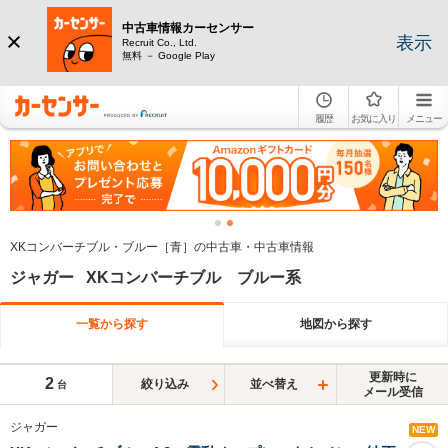
中古車情報カーセンサー
表示
Recruit Co., Ltd.
無料 － Google Play
履歴
お気に入り
メニュー
XKコンバーチブル・ブルー［青］の中古車・中古車情報
ジャガー XKコンバーチブル ブルー系
一覧から探す
地図から探す
更新時に
2
絞り込み
並べ替え
台
メール受信
ジャガー
NEW