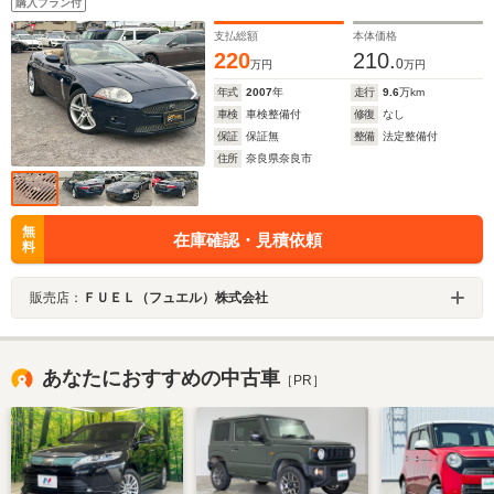
購入プラン付
支払総額
本体価格
220
210.
0
万円
万円
年式
2007
年
走行
9.6
万km
車検
車検整備付
修復
なし
保証
保証無
整備
法定整備付
住所
奈良県奈良市
無
在庫確認・見積依頼
料
販売店：
ＦＵＥＬ（フュエル）株式会社
あなたにおすすめの中古車
［PR］