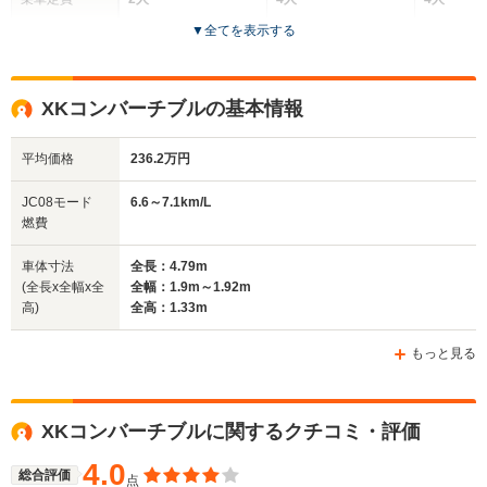
▼
全てを表示する
ドア数
2ドア
3ドア
2ドア
全高
全高
全高
XKコンバーチブルの基本情報
1.26m～1.29m
1.31m～1.32m
1.25m
平均価格
236.2万円
全幅
全幅
全幅
JC08モード
6.6～7.1km/L
サイズ
1.8m～1.81m
1.9m～1.92m
1.8m
燃費
全長
全長
(全長x全幅x全高)
4.77m～4.82m
4.79m～4.8m
4.77m
車体寸法
全長：4.79m
(全長x全幅x全
全幅：1.9m～1.92m
高)
全高：1.33m
ホイールベース
ホイールベース
ホイー
-m
-m
もっと見る
XKコンバーチブルに関するクチコミ・評価
WLTCモード
-
-
-
燃費
4.0
総合評価
点