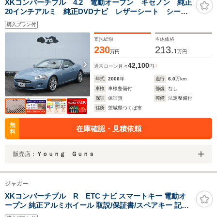
XKコンバーチブル 4.2 電動オープン キセノン 純正
20インチアルミ 純正DVDナビ レザーシート シート
ヒーター パワーシート 電動パーキング クルーズコ
購入プラン付
ントロール プッシュスタート ETC
支払総額
本体価格
230
213.
1
万円
万円
42,100
通常ローン
月々
円
年式
2006
年
走行
6.0
万km
車検
車検整備付
修復
なし
保証
保証無
整備
法定整備付
住所
茨城県つくば市
無
在庫確認・見積依頼
料
販売店：
Ｙｏｕｎｇ Ｇｕｎｓ
ジャガー
XKコンバーチブル R ETC ナビ スマートキー 電動オ
ープン 純正アルミホイール 取説/保証書/スペアキー 記録
簿付 修復歴なし