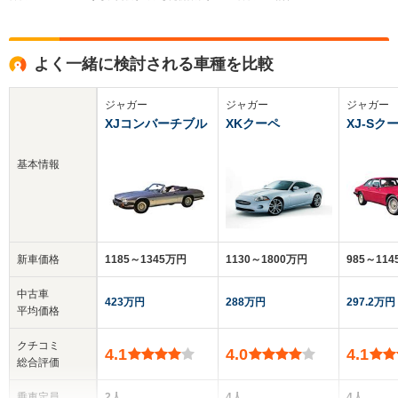
よく一緒に検討される車種を比較
ジャガー
ジャガー
ジャガー
XJコンバーチブル
XKクーペ
XJ-Sク
基本情報
新車価格
1185～1345万円
1130～1800万円
985～11
中古車
423万円
288万円
297.2万円
平均価格
クチコミ
4.1
4.0
4.1
総合評価
乗車定員
2人
4人
4人