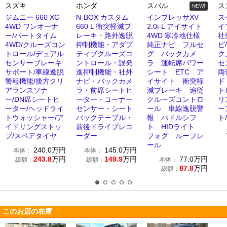
スズキ
ホンダ
スバル
ス
NEW!
ジムニー 660 XC
N-BOX カスタム
インプレッサXV
ス
4WD ワンオーナ
660 L 衝突軽減ブ
2.0i-L アイサイト
イ
ー/パートタイム
レーキ・路外逸脱
4WD 寒冷地仕様
社
4WD/クルーズコン
抑制機能・アダプ
純正ナビ フルセ
ビ/
トロール/デュアル
ティブクルーズコ
グ バックカメ
ク
センサーブレーキ
ントロール・誤発
ラ 運転席パワー
セ
サポート/車線逸脱
進抑制機能・社外
シート ETC ア
両
警報機能/後方クリ
ナビ・バックカメ
イサイト 衝突軽
ド
アランスソナ
ラ・前席シートヒ
減ブレーキ 追従
ト
ー/DN席シートヒ
ーター・コーナー
クルーズコントロ
リ
ーター/ヘッドライ
センサー・シート
ール 車線逸脱警
ー
トウォッシャー/ア
バックテーブル・
報 パドルシフ
ト
イドリングストッ
前後ドライブレコ
ト HIDライト
プ/スペアタイヤ
ーダー
フォグ ルーフレ
ール
240.0
万円
145.0
万円
本体：
本体：
243.8
万円
149.9
万円
77.0
万円
総額：
総額：
本体：
87.8
万円
総額：
このお店の在庫