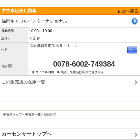
中古車販売店情報
▲上へ戻る
福岡キャロルインターナショナル
10:00～19:00
営業時間
不定休
定休日
福岡県朝倉市牛木５４１－１
住所
0078-6002-749384
電話
一部ダイヤル回線、IP電話、光電話は利用できません
この販売店の在庫一覧
中古車トップ
中古車一覧
掲載終了
カーセンサートップへ