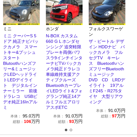
ミニ
ホンダ
フォルクスワーゲ
ン
ミニ クーパーS 5
N-BOX カスタム
ドア 純正ナビバッ
660 G L ホンダセ
ザ・ビートル デザ
クカメラ スマー
ンシング 追突軽限
イン HDDナビ バ
トキー&プッシュ
ブレーキ両側パワ
ックカメラ フル
スタート
スラ9インチインタ
セグTV キーレ
Blutoothハンズフ
ーナビTVバックカ
ス Bluetoothハン
リー&ミュージッ
メラ純正ドラレコ
ズフリーBluetooth
クLEDヘッドライ
車線維持支援アク
ミュージック
トLEDデイライ
ティブクルーズ
DVD CD LRDデ
ト デジタルイン
Bluetoothカープレ
イライト 19アル
ナーミラー 前後
イLEDライト&フォ
ミF245・R275タ
ドラレコ USBビ
グランプ純正14ア
イヤ 大型リアウ
デオ純正16Inアル
ルミフルエアロリ
ィング
ミ
アスポETC
91.0
万円
本体：
95.0
万円
91.0
万円
97
万円
本体：
本体：
総額：
106
万円
93
万円
総額：
総額：