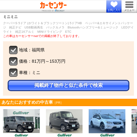
お気に入り
メニュー
ミニ
ミニ
クーパーS 5ドア (ホワイト＆ブラックツートン) 5ドアHB ペッパー&エキサイメントパッケー
ジ 純正ナビ USB動画再生 バックカメラ Blutoothハンズフリー&ミュージック LEDデイ
ライト 純正16アルミ MINIドライビング ETC
この車はカーセンサーnetでの掲載が終了しております。
地域：福岡県
価格：81万円～153万円
車種：ミニ
掲載終了物件と似た条件で検索
あなたにおすすめの中古車
［PR］