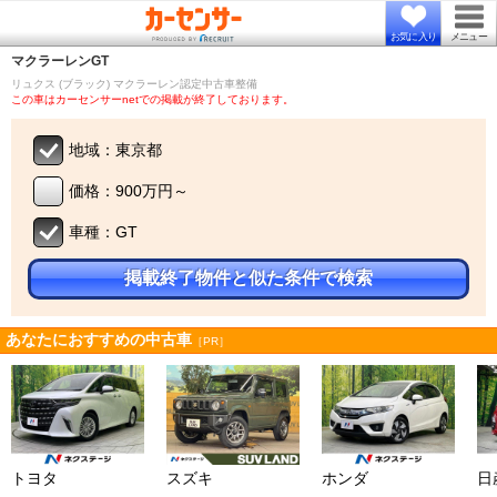
お気に入り
メニュー
マクラーレン
GT
リュクス (ブラック) マクラーレン認定中古車整備
この車はカーセンサーnetでの掲載が終了しております。
地域：東京都
価格：900万円～
車種：GT
掲載終了物件と似た条件で検索
あなたにおすすめの中古車
［PR］
トヨタ
スズキ
ホンダ
日