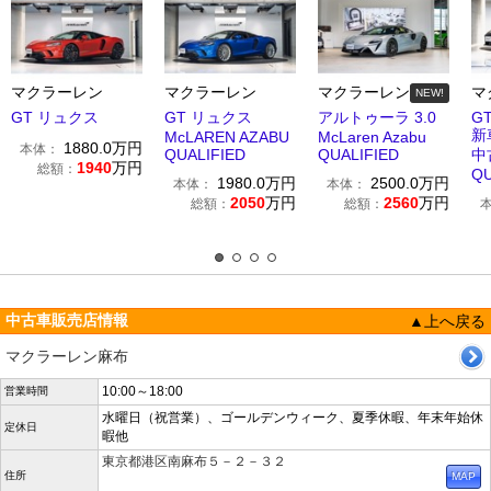
マクラーレン
マクラーレン
マクラーレン
マ
NEW!
GT リュクス
GT リュクス
アルトゥーラ 3.0
GT
新
McLAREN AZABU
McLaren Azabu
1880.0
万円
本体：
QUALIFIED
QUALIFIED
中
1940
万円
総額：
QU
1980.0
万円
2500.0
万円
本体：
本体：
2050
万円
2560
万円
総額：
総額：
中古車販売店情報
▲上へ戻る
マクラーレン麻布
10:00～18:00
営業時間
水曜日（祝営業）、ゴールデンウィーク、夏季休暇、年末年始休
定休日
暇他
東京都港区南麻布５－２－３２
住所