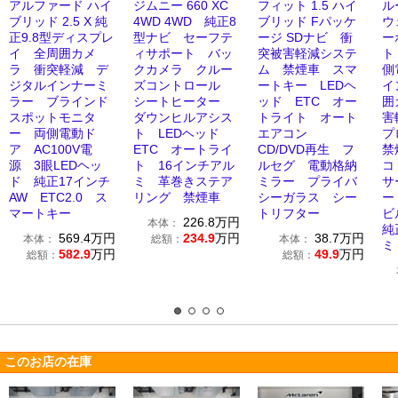
アルファード ハイ
ジムニー 660 XC
フィット 1.5 ハイ
ル
ブリッド 2.5 X 純
4WD 4WD 純正8
ブリッド Fパッケ
ウ
正9.8型ディスプレ
型ナビ セーフテ
ージ SDナビ 衝
ー
イ 全周囲カメ
ィサポート バッ
突被害軽減システ
ト
ラ 衝突軽減 デ
クカメラ クルー
ム 禁煙車 スマ
側
ジタルインナーミ
ズコントロール
ートキー LEDヘ
イ
ラー ブラインド
シートヒーター
ッド ETC オー
囲
スポットモニタ
ダウンヒルアシス
トライト オート
害
ー 両側電動ド
ト LEDヘッド
エアコン
プ
ア AC100V電
ETC オートライ
CD/DVD再生 フ
禁
源 3眼LEDヘッ
ト 16インチアル
ルセグ 電動格納
コ
ド 純正17インチ
ミ 革巻きステア
ミラー プライバ
サ
AW ETC2.0 ス
リング 禁煙車
シーガラス シー
ー
マートキー
トリフター
ビ
226.8
万円
本体：
純
569.4
万円
234.9
万円
38.7
万円
本体：
総額：
本体：
ミ
582.9
万円
49.9
万円
総額：
総額：
このお店の在庫