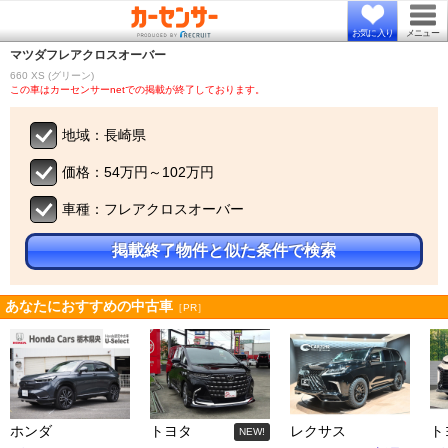
お気に入り
メニュー
マツダ
フレアクロスオーバー
660 XS (グリーン)
この車はカーセンサーnetでの掲載が終了しております。
地域：長崎県
価格：54万円～102万円
車種：フレアクロスオーバー
掲載終了物件と似た条件で検索
あなたにおすすめの中古車
［PR］
ホンダ
トヨタ
レクサス
ト
NEW!