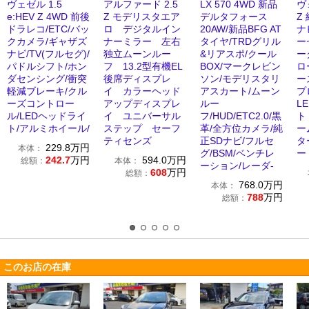
ヴェゼル 1.5
アルファード 2.5
LX 570 4WD 新品
ヴ
e:HEV Z 4WD 前後
Z モデリスタエア
デルタフォース
Z
ドラレコ/ETC/バッ
ロ デジタルイン
20AW/新品BFG AT
ナ
クカメラ/ギャザズ
ナーミラー 左右
タイヤ/TRDグリル
ー
ナビ/TV(フルセグ)/
独立ムーンルー
&リアスポ/クール
ー
パドルシフト/ホン
フ 13.2型有機EL
BOX/マークレビン
ロ
ダセンシング/衝突
後席ディスプレ
ソン/モデリスタリ
ー
軽減ブレーキ/クル
イ カラーヘッド
アスカート/ムーン
プ
ーズコントロー
アップディスプレ
ルー
L
ル/LEDヘッドライ
イ ユニバーサル
フ/HUD/ETC2.0/黒
ト
ト/アルミホイール/
ステップ セーフ
革/全方位カメラ/純
ー
ティセンズ
正SDナビ/フルセ
タ
229.8
万円
本体：
グ/BSM/ベンチレ
ー
242.7
万円
594.0
万円
総額：
本体：
ーション/レーダ-
608
万円
総額：
768.0
万円
本体：
788
万円
総額：
このお店の在庫