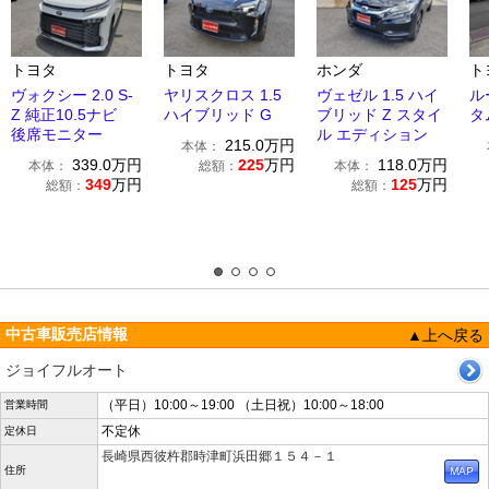
トヨタ
トヨタ
ホンダ
ト
ヴォクシー 2.0 S-
ヤリスクロス 1.5
ヴェゼル 1.5 ハイ
ル
Z 純正10.5ナビ
ハイブリッド G
ブリッド Z スタイ
タ
後席モニター
ル エディション
215.0
万円
本体：
339.0
万円
225
万円
118.0
万円
本体：
総額：
本体：
349
万円
125
万円
総額：
総額：
中古車販売店情報
▲上へ戻る
ジョイフルオート
（平日）10:00～19:00 （土日祝）10:00～18:00
営業時間
不定休
定休日
長崎県西彼杵郡時津町浜田郷１５４－１
住所