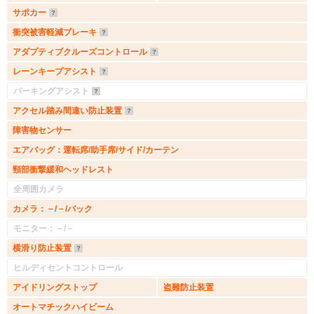
サポカー
衝突被害軽減ブレーキ
アダプティブクルーズコントロール
レーンキープアシスト
パーキングアシスト
アクセル踏み間違い防止装置
障害物センサー
エアバッグ：運転席/助手席/サイド/カーテン
頸部衝撃緩和ヘッドレスト
全周囲カメラ
カメラ：－/－/バック
モニター：－/－
横滑り防止装置
ヒルディセントコントロール
アイドリングストップ
盗難防止装置
オートマチックハイビーム