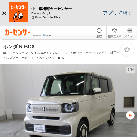
中古車情報カーセンサー
アプリで開く
Recruit Co., Ltd.
無料 － Google Play
履歴
お気に入り
メニュー
ホンダ N-BOX
660 ファッションスタイル 4WD （プレミアムアイボリー・パールII）8インチ純正デ
ィスプレーオーディオ バックカメラ ETC
1/24