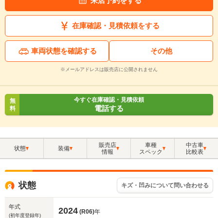
来店予約をする
在庫確認・見積依頼をする
車両状態を確認する
その他
※メールアドレスは販売店に公開されません
今すぐ在庫確認・見積依頼
無
電話する
料
販売店
車種
中古車
状態
装備
情報
スペック
比較表
状態
キズ・凹みについて問い合わせる
年式
2024
(R06)
年
(初年度登録年)