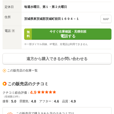
定休日
毎週水曜日、第１・第２火曜日
住所
茨城県東茨城郡茨城町前田１６９４－１
MAP
電話
今すぐ在庫確認・見積依頼
無
電話する
料
※一部ダイヤル回線、IP電話、光電話は利用できません
遠方から購入できるか問い合わせる
この販売店の在庫一覧
入力途中の情報を保存しますか？
この販売店のクチコミ
4.9
クチコミ総合評価：
※次回問い合わせをする際に自動入力されます
（投稿数13件）
※保存された情報は
90
日で破棄されます
5.0
4.8
4.6
4.9
接客 :
雰囲気 :
アフター :
品質 :
いいえ
はい
この販売店で購入された方のクチコミでは