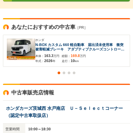
あなたにおすすめの中古車
［PR］
ホンダ
N-BOX カスタム 660 軽自動車 届出済未使用車 衝突
被害軽減ブレーキ アダプティブクルーズコントロー
ル アイドリングストップシステム スマートキー フ
163.3
169.8
本体：
万円
総額：
万円
ルフラットシート バックカメラ シートヒーター 両
2026
10
年式：
年
走行：
km
側スライド片側電動ドア
中古車販売店情報
ホンダカーズ茨城西 水戸南店 Ｕ－Ｓｅｌｅｃｔコーナー
（認定中古車取扱店）
営業時間
10:00～18:30