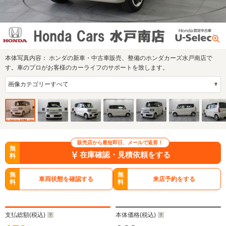
本体写真内容：
ホンダの新車・中古車販売、整備のホンダカーズ水戸南店で
す。車のプロがお客様のカーライフのサポートを致します。
販売店から最短即日、メールで返答！
無
在庫確認・見積依頼をする
料
無
無
車両状態を確認する
来店予約をする
料
料
支払総額(税込)
本体価格(税込)