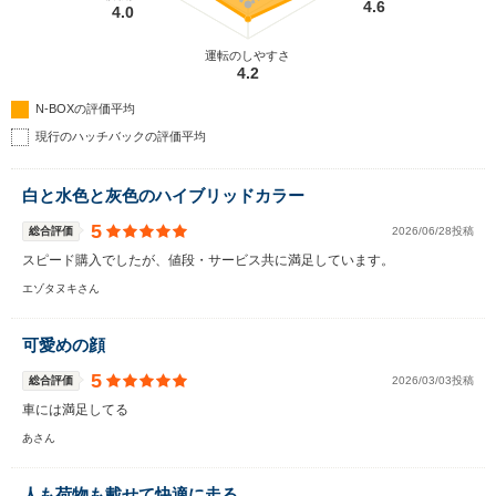
4.6
4.0
運転のしやすさ
4.2
N-BOXの評価平均
現行のハッチバックの評価平均
白と水色と灰色のハイブリッドカラー
5
総合評価
2026/06/28投稿
スピード購入でしたが、値段・サービス共に満足しています。
エゾタヌキさん
可愛めの顔
5
総合評価
2026/03/03投稿
車には満足してる
あさん
人も荷物も載せて快適に走る