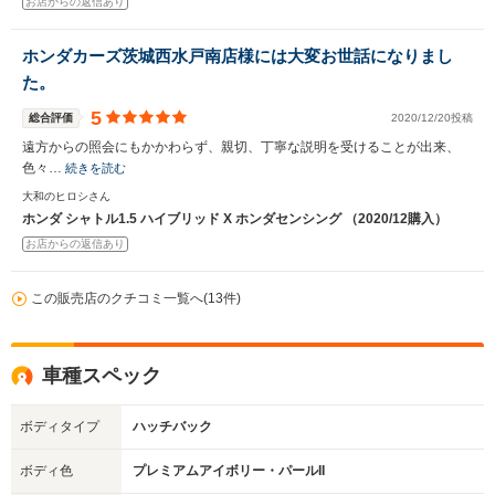
お店からの返信あり
ホンダカーズ茨城西水戸南店様には大変お世話になりまし
た。
5
総合評価
2020/12/20投稿
遠方からの照会にもかかわらず、親切、丁寧な説明を受けることが出来、
色々…
続きを読む
大和のヒロシさん
ホンダ シャトル1.5 ハイブリッド X ホンダセンシング （2020/12購入）
お店からの返信あり
この販売店のクチコミ一覧へ(13件)
車種スペック
ボディタイプ
ハッチバック
ボディ色
プレミアムアイボリー・パールII