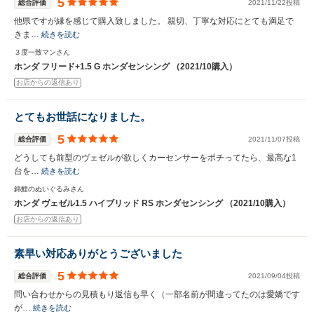
5
総合評価
2021/11/22投稿
他県ですが縁を感じて購入致しました。 親切、丁寧な対応にとても満足で
きま…
続きを読む
３度一致マンさん
ホンダ フリード+1.5 G ホンダセンシング （2021/10購入）
お店からの返信あり
とてもお世話になりました。
5
総合評価
2021/11/07投稿
どうしても前型のヴェゼルが欲しくカーセンサーをポチってたら、最高な1
台を…
続きを読む
錦鯉のぬいぐるみさん
ホンダ ヴェゼル1.5 ハイブリッド RS ホンダセンシング （2021/10購入）
お店からの返信あり
素早い対応ありがとうございました
5
総合評価
2021/09/04投稿
問い合わせからの見積もり返信も早く（一部名前が間違ってたのは愛嬌です
が…
続きを読む