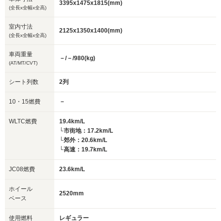
3395x1475x1815(mm)
(全長x全幅x全高)
室内寸法
2125x1350x1400(mm)
(全長x全幅x全高)
車両重量
－/－/980(kg)
(AT/MT/CVT)
シート列数
2列
10・15燃費
－
WLTC燃費
19.4km/L
└市街地：17.2km/L
└郊外：20.6km/L
└高速：19.7km/L
JC08燃費
23.6km/L
ホイール
2520mm
ベース
使用燃料
レギュラー