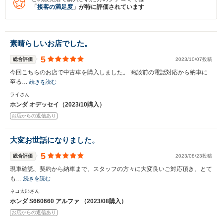
「
接客の満足度
」が特に評価されています
素晴らしいお店でした。
5
総合評価
2023/10/07投稿
今回こちらのお店で中古車を購入しました。 商談前の電話対応から納車に
至る…
続きを読む
ライさん
ホンダ オデッセイ（2023/10購入）
お店からの返信あり
大変お世話になりました。
5
総合評価
2023/08/23投稿
現車確認、契約から納車まで、スタッフの方々に大変良いご対応頂き、とて
も…
続きを読む
ネコ太郎さん
ホンダ S660660 アルファ （2023/08購入）
お店からの返信あり