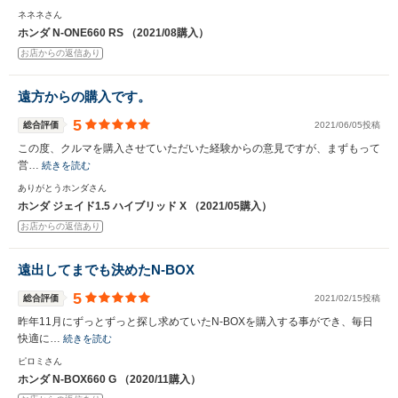
ネネネさん
ホンダ N-ONE660 RS （2021/08購入）
お店からの返信あり
遠方からの購入です。
5
総合評価
2021/06/05投稿
この度、クルマを購入させていただいた経験からの意見ですが、まずもって
営…
続きを読む
ありがとうホンダさん
ホンダ ジェイド1.5 ハイブリッド X （2021/05購入）
お店からの返信あり
遠出してまでも決めたN-BOX
5
総合評価
2021/02/15投稿
昨年11月にずっとずっと探し求めていたN-BOXを購入する事ができ、毎日
快適に…
続きを読む
ピロミさん
ホンダ N-BOX660 G （2020/11購入）