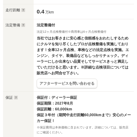
走行距離
0.4
万km
法定整備
法定整備付
法定12ヶ月点検整備付※商用車は6ヶ月点検整備付
当社ではお客さまに安心感と信頼感をおわたしするため
にクルマを知り尽くしたプロが点検整備を実施しており
ます！全車12ヶ月点検、車検などの法定点検を実施。エ
ンジン、タイヤ、装備品などもしっかりチェック。ディ
ーラーにしか出来ない品質そしてサービスきっと満足し
ていただけると思います。※詳細な点検項目については
販売店へお問合せ下さい。
アフターサービスを問い合わせる
保証
保証付：ディーラー保証
保証期限：2027年8月
保証距離：60,000km
保証３年付（期間中走行距離60,000kmまで）安心のメー
カー保証！
※保証費用は本体価格に含まれています。詳細については、販売店
にご確認ください。