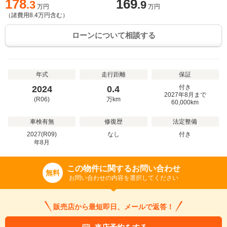
178
169
.3
.9
万円
万円
（諸費用
8.4
万円含む）
ローンについて相談する
年式
走行距離
保証
付き
2024
0.4
2027年8月まで
(R06)
万
km
60,000km
車検有無
修復歴
法定整備
2027(R09)
なし
付き
年
8
月
この物件に関するお問い合わせ
無料
お問い合わせの内容を選択してください
販売店から最短即日、メールで返答！