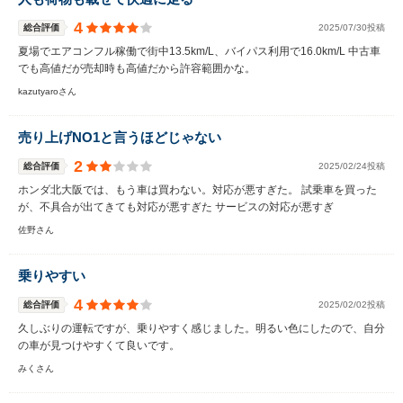
4
総合評価
2025/07/30投稿
夏場でエアコンフル稼働で街中13.5km/L、バイパス利用で16.0km/L 中古車
でも高値だが売却時も高値だから許容範囲かな。
kazutyaroさん
売り上げNO1と言うほどじゃない
2
総合評価
2025/02/24投稿
ホンダ北大阪では、もう車は買わない。対応が悪すぎた。 試乗車を買った
が、不具合が出てきても対応が悪すぎた サービスの対応が悪すぎ
佐野さん
乗りやすい
4
総合評価
2025/02/02投稿
久しぶりの運転ですが、乗りやすく感じました。明るい色にしたので、自分
の車が見つけやすくて良いです。
みくさん