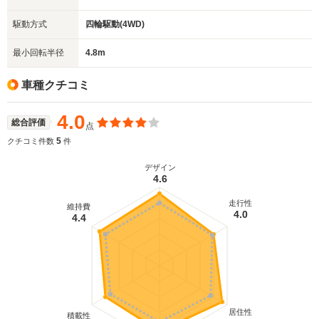
駆動方式
四輪駆動(4WD)
最小回転半径
4.8m
車種クチコミ
4.0
総合評価
点
5
クチコミ件数
件
デザイン
4.6
走行性
維持費
4.0
4.4
居住性
積載性