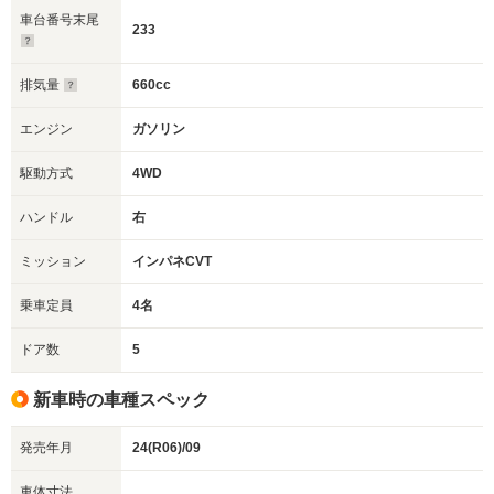
車台番号末尾
233
排気量
660cc
エンジン
ガソリン
駆動方式
4WD
ハンドル
右
ミッション
インパネCVT
乗車定員
4名
ドア数
5
新車時の車種スペック
発売年月
24(R06)/09
車体寸法