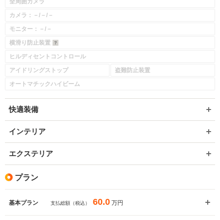
全周囲カメラ
カメラ：－/－/－
モニター：－/－
横滑り防止装置
ヒルディセントコントロール
アイドリングストップ
盗難防止装置
オートマチックハイビーム
快適装備
インテリア
エクステリア
プラン
60.0
万円
基本プラン
支払総額（税込）