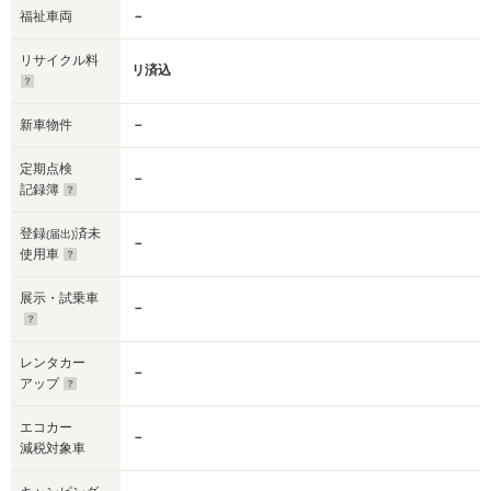
福祉車両
－
リサイクル料
リ済込
新車物件
－
定期点検
－
記録簿
登録
済未
(届出)
－
使用車
展示・試乗車
－
レンタカー
－
アップ
エコカー
－
減税対象車