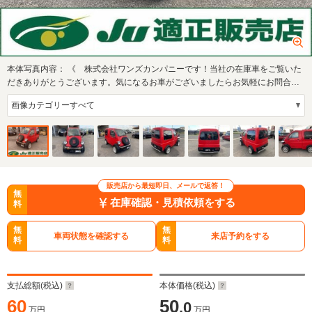
本体写真内容：
《 株式会社ワンズカンパニーです！当社の在庫車をご覧いた
だきありがとうございます。気になるお車がございましたらお気軽にお問合せ
下さいね！ …
販売店から最短即日、メールで返答！
無
在庫確認・見積依頼をする
料
無
無
車両状態を確認する
来店予約をする
料
料
支払総額(税込)
本体価格(税込)
60
50
.0
万円
万円