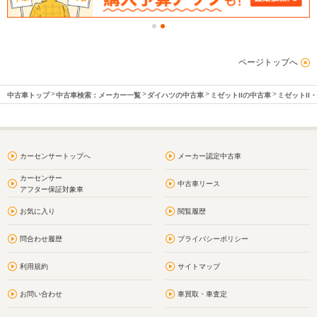
ページトップへ
中古車トップ
中古車検索：メーカー一覧
ダイハツの中古車
ミゼットIIの中古車
ミゼットII
カーセンサートップへ
メーカー認定中古車
カーセンサー
中古車リース
アフター保証対象車
お気に入り
閲覧履歴
問合わせ履歴
プライバシーポリシー
利用規約
サイトマップ
お問い合わせ
車買取・車査定