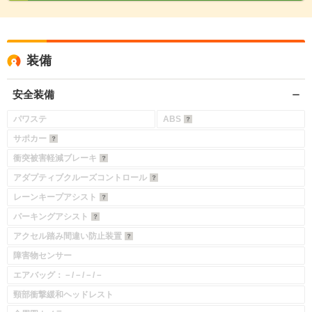
装備
安全装備
パワステ
ABS
サポカー
衝突被害軽減ブレーキ
アダプティブクルーズコントロール
レーンキープアシスト
パーキングアシスト
アクセル踏み間違い防止装置
障害物センサー
エアバッグ：－/－/－/－
頸部衝撃緩和ヘッドレスト