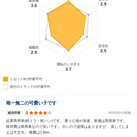
維持費
2.9
3.6
居住性
積載性
2.5
2.9
運転のしやすさ
3.7
ミゼットIIの評価平均
現行のトラックの評価平均
唯一無二の可愛い子です
4
総合評価
2025/02/13投稿
結果商用車(軽トラ・軽バン)です。 乗り心地や加速、装備は商用車です。
維持費は商用車なので安いです。 古いので故障はありますが、 直してしま
えば大丈夫。 燃費は13km…