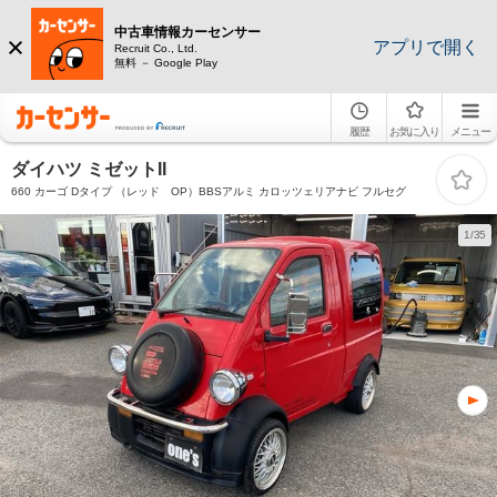
中古車情報カーセンサー
アプリで開く
Recruit Co., Ltd.
無料 － Google Play
履歴
お気に入り
メニュー
ダイハツ ミゼットII
660 カーゴ Dタイプ （レッド OP）BBSアルミ カロッツェリアナビ フルセグ
1/35