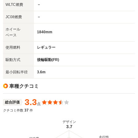
WLTC燃費
－
JC08燃費
－
ホイール
1840mm
ベース
使用燃料
レギュラー
駆動方式
後輪駆動(FR)
最小回転半径
3.6m
車種クチコミ
3.3
総合評価
点
37
クチコミ件数
件
デザイン
3.7
走行性