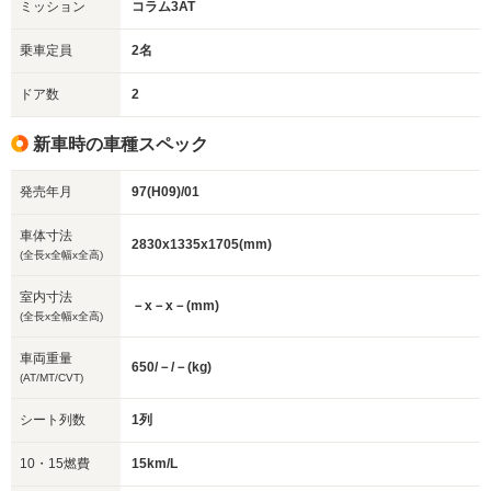
ミッション
コラム3AT
乗車定員
2名
ドア数
2
新車時の車種スペック
発売年月
97(H09)/01
車体寸法
2830x1335x1705(mm)
(全長x全幅x全高)
室内寸法
－x－x－(mm)
(全長x全幅x全高)
車両重量
650/－/－(kg)
(AT/MT/CVT)
シート列数
1列
10・15燃費
15km/L