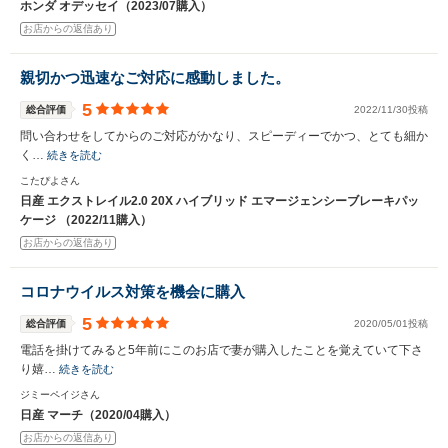
ホンダ オデッセイ（2023/07購入）
お店からの返信あり
親切かつ迅速なご対応に感動しました。
5
総合評価
2022/11/30投稿
問い合わせをしてからのご対応がかなり、スピーディーでかつ、とても細か
く…
続きを読む
こたぴよさん
日産 エクストレイル2.0 20X ハイブリッド エマージェンシーブレーキパッ
ケージ （2022/11購入）
お店からの返信あり
コロナウイルス対策を機会に購入
5
総合評価
2020/05/01投稿
電話を掛けてみると5年前にこのお店で妻が購入したことを覚えていて下さ
り嬉…
続きを読む
ジミーペイジさん
日産 マーチ（2020/04購入）
お店からの返信あり