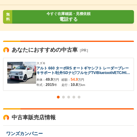
今すぐ在庫確認・見積依頼
無
電話する
料
あなたにおすすめの中古車
［PR］
スズキ
アルト 660 ターボRS オートギヤシフト レーダーブレー
キサポート/社外SDナビ/フルセグTV/Bluetooth/ETC/HID
ヘッドライト/フォグランプ/純正15インチAW/シートヒー
49.9
54.9
本体：
万円
総額：
万円
ター
2015
10.8
年式：
年
走行：
万km
中古車販売店情報
ワンズカンパニー