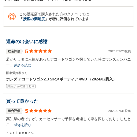
この販売店で購入された方のクチコミでは
「
接客の満足度
」が特に評価されています
運命の出会いに感謝
5
総合評価
2024/03/23投稿
若かりし頃に人気があったアコードワゴンを探していた時にワンズカンパニ
ー…
続きを読む
旧車愛好家さん
ホンダ アコードワゴン2.3 SiRスポーティア 4WD （2024/02購入）
お店からの返信あり
買って良かった
5
総合評価
2023/07/31投稿
高知県の者ですが、カーセンサーで予算を考慮して車を探しておりましたと
こ…
続きを読む
ｋａｒｉｇｏｎさん