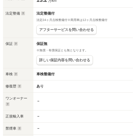
15.2
万km
法定整備
法定整備付
法定24ヶ月点検整備付※商用車は12ヶ月点検整備付
アフターサービスを問い合わせる
保証
保証無
※無償・有償保証とも無となります。
詳しい保証内容を問い合わせる
車検
車検整備付
修復歴
あり
ワンオーナー
－
正規輸入車
－
禁煙車
－