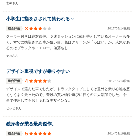
志稀さん
小学生に指をさされて笑われる～
3
総合評価
2017/09/14投稿
クーラー付きは絶対条件。５速ミッションに載せ替えしているオーナーも多
く、すでに換装された車が狙い目。色はグリーンが「っぽい」が、人気があ
るのはブラックやイエロー。値落ちし…
そぶさん
デザイン重視ですが乗りやすい
4
総合評価
2017/09/13投稿
デザインで選んだ車でしたが、トラックタイプにしては意外と乗り心地も悪
くなくよく走ったので、普段の買い物や遊びに行くのに大活躍でした。 仕
事で使用してもおしゃれなデザインな…
ぜっとさん
独身者が乗る最高傑作。
5
総合評価
2014/03/16投稿