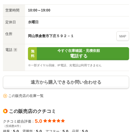
入力途中の情報を保存しますか？
営業時間
10:00～19:00
※次回問い合わせをする際に自動入力されます
定休日
水曜日
※保存された情報は
90
日で破棄されます
住所
岡山県倉敷市下庄５９２－１
MAP
いいえ
はい
電話
今すぐ在庫確認・見積依頼
無
電話する
料
※一部ダイヤル回線、IP電話、光電話は利用できません
遠方から購入できるか問い合わせる
この販売店の在庫一覧
この販売店のクチコミ
5.0
クチコミ総合評価：
（投稿数4件）
5.0
5.0
5.0
5.0
接客 :
雰囲気 :
アフター :
品質 :