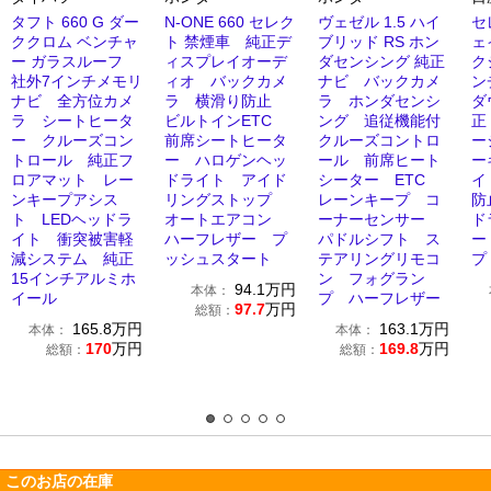
タフト 660 G ダー
N-ONE 660 セレク
ヴェゼル 1.5 ハイ
セ
ククロム ベンチャ
ト 禁煙車 純正デ
ブリッド RS ホン
ェ
ー ガラスルーフ
ィスプレイオーデ
ダセンシング 純正
ク
社外7インチメモリ
ィオ バックカメ
ナビ バックカメ
ン
ナビ 全方位カメ
ラ 横滑り防止
ラ ホンダセンシ
ダ
ラ シートヒータ
ビルトインETC
ング 追従機能付
正
ー クルーズコン
前席シートヒータ
クルーズコントロ
ー
トロール 純正フ
ー ハロゲンヘッ
ール 前席ヒート
ー
ロアマット レー
ドライト アイド
シーター ETC
イ
ンキープアシス
リングストップ
レーンキープ コ
防
ト LEDヘッドラ
オートエアコン
ーナーセンサー
ド
イト 衝突被害軽
ハーフレザー プ
パドルシフト ス
ー
減システム 純正
ッシュスタート
テアリングリモコ
プ 
15インチアルミホ
ン フォグラン
94.1
万円
本体：
イール
プ ハーフレザー
97.7
万円
総額：
165.8
万円
163.1
万円
本体：
本体：
170
万円
169.8
万円
総額：
総額：
このお店の在庫