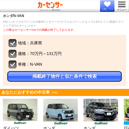
お気に入り
メニュー
ホンダ
N-VAN
660 L (タフタホワイトII) 6速MT/メモリーナビ/フルセグ/バックカメラ/LEDライト/両側スライ
ドドア/ETC/キーレスキー
この車はカーセンサーnetでの掲載が終了しております。
地域：兵庫県
価格：70万円～131万円
車種：N-VAN
掲載終了物件と似た条件で検索
あなたにおすすめの中古車
［PR］
ダイハツ
ホンダ
ホンダ
日