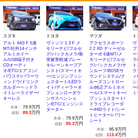
スズキ
トヨタ
マツダ
ト
アルト 660 F 5速
ヴィッツ 1.3 F メ
アクセラスポーツ
ヴ
MT/社外14インチ
モリーナビ/フルセ
2.2 XD ディーゼル
ブ
アルミホイー
グ/バックカメラ/衝
ターボ 6速MT/メ
ー
ル/USB端子付き
突被害軽減ブレー
モリーナビ/フルセ
ラ/
CDオーディ
キ/レーンキープア
グ/バックカメラ/サ
ト
オ/ETC/エアコン/
シスト/スマートキ
ンルーフ/BOSEサ
ラ
パワステ/パワーウ
ー/エンジンプッシ
ウンドシステム/ク
ィ
ィンドウ/ドリンク
ュスタート/LEDラ
ルーズコントロー
シ
ホルダーヘッドラ
イト/ディーラーオ
ル/純正アルミホイ
ー
イトレベライザー/
プションローダウ
ール/スマートキー/
ミ
キーレス
ンサスペンショ
プッシュスタート/
ン/ETC/エンジンス
ドライブレコーダ
79.9
万円
本体：
ターター
ー/HIDライト/シー
89.3
万円
総額：
トヒーター/パワー
79.9
万円
本体：
シート
95.3
万円
総額：
95.9
万円
本体：
113.4
万円
総額：