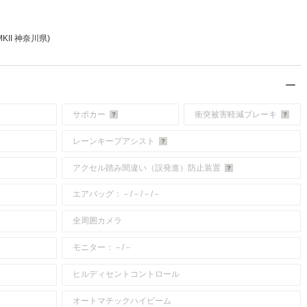
KII 神奈川県)
サポカー
衝突被害軽減ブレーキ
レーンキープアシスト
アクセル踏み間違い（誤発進）防止装置
エアバッグ：－/－/－/－
全周囲カメラ
モニター：－/－
ヒルディセントコントロール
オートマチックハイビーム