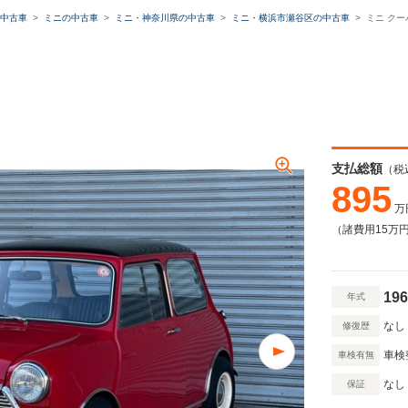
中古車
ミニの中古車
ミニ・神奈川県の中古車
ミニ・横浜市瀬谷区の中古車
ミニ クー
支払総額
（税
895
万
（諸費用15万
196
年式
なし
修復歴
車検
車検有無
なし
保証