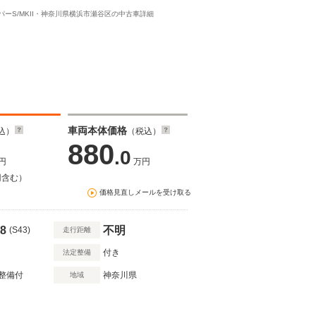
パーS/MKII・神奈川県横浜市瀬谷区の中古車詳細
車両本体価格
込）
（税込）
880
.0
円
万円
円含む）
価格見直しメールを受け取る
8
不明
(S43)
走行距離
付き
法定整備
整備付
神奈川県
地域