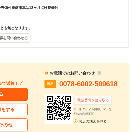
検整備付※商用車は12ヶ月点検整備付
証とも無となります。
容を問い合わせる
お電話でのお問い合わせ
0078-6002-509618
ルで返答！
無料
る
電話番号を読み取る
頼をする
※一部ダイヤル回線、IP・光
回線は利用不可
お店の地図を見る
その他