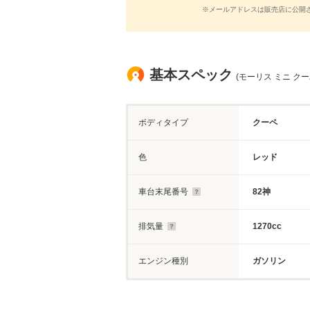
※メールアドレスは販売店に公開
基本スペック
(モーリス ミニ クーパ
ボディタイプ
クーペ
色
レッド
車台末尾番号
82神
排気量
1270cc
エンジン種別
ガソリン