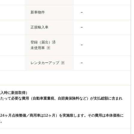
新車物件
－
正規輸入車
－
登録（届出）済
－
未使用車
レンタカーアップ
－
購入時に新規取得）
あたって必要な費用（自動車重量税、自賠責保険料など）が支払総額に含まれ
24ヶ月点検整備／商用車は12ヶ月）を実施致します。その費用は本体価格に
す。