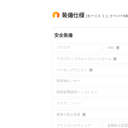
装備仕様
(モーリス ミニ クーパーS/M
安全装備
パワステ
ABS
アダプティブクルーズコントロール
パーキングアシスト
障害物センサー
頸部衝撃緩和ヘッドレスト
カメラ：－/－/－
横滑り防止装置
アイドリングストップ
盗難防止装置