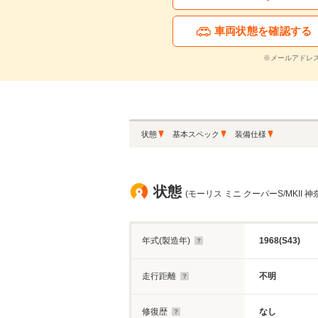
車両状態を確認する
※メールアドレ
状態
基本スペック
装備仕様
状態
(モーリス ミニ クーパーS/MKII 神
年式(製造年)
1968(S43)
走行距離
不明
修復歴
なし