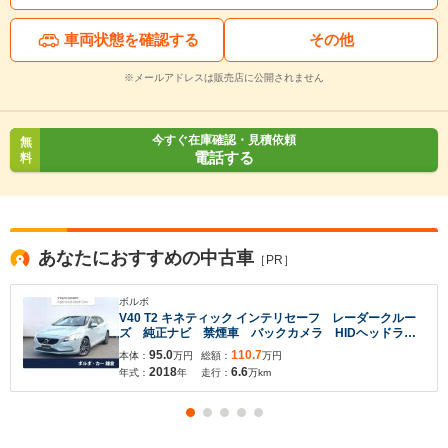
車両状態を確認する
その他
※メールアドレスは販売店に公開されません
今すぐ在庫確認・見積依頼
無
電話する
料
あなたにおすすめの中古車
［PR］
ボルボ
V40 T2 キネティック インテリセーフ レーダークルー
ズ 純正ナビ 禁煙車 バックカメラ HIDヘッドライ
ト 車線逸脱警報 ETC パークアシスト オートライ
95.0
110.7
本体：
万円
総額：
万円
ト オートエアコン
2018
6.6
年式：
年
走行：
万km