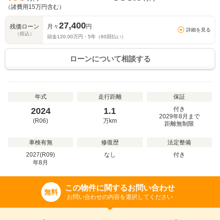
（諸費用
15
万円含む）
27,400
残価ローン
月々
円
詳細を見る
（税込）
頭金
120.00
万円・
5
年（
60
回払い）
ローンについて相談する
年式
走行距離
保証
付き
2024
1.1
2029年8月まで
(R06)
万
km
距離無制限
車検有無
修復歴
法定整備
2027(R09)
なし
付き
年
8
月
この物件に関するお問い合わせ
無料
お問い合わせの内容を選択してください