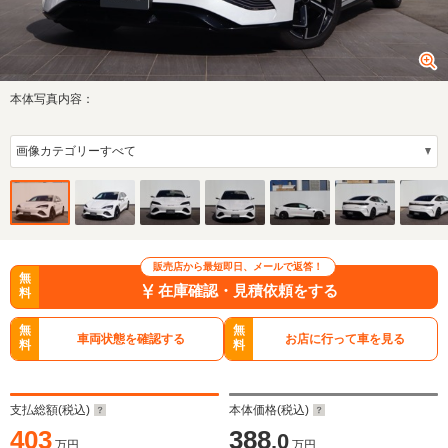
本体写真内容：
販売店から最短即日、メールで返答！
無
在庫確認・見積依頼をする
料
無
無
車両状態を確認する
お店に行って車を見る
料
料
支払総額(税込)
本体価格(税込)
403
388
.0
万円
万円