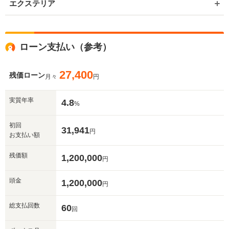
エクステリア
ローン支払い（参考）
27,400
残価ローン
月々
円
入力途中の情報を保存しますか？
実質年率
4.8
%
※次回問い合わせをする際に自動入力されます
初回
※保存された情報は
90
日で破棄されます
31,941
円
お支払い額
残価額
いいえ
1,200,000
はい
円
頭金
1,200,000
円
総支払回数
60
回