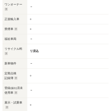
ワンオーナー
－
正規輸入車
○
禁煙車
○
福祉車両
－
リサイクル料
リ済込
新車物件
－
定期点検
○
記録簿
登録
済未
(届出)
－
使用車
展示・試乗車
○