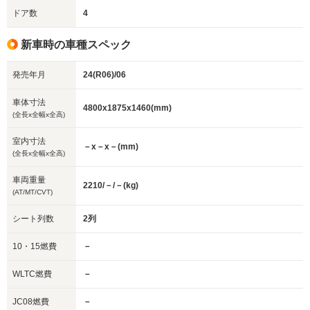
ドア数
4
新車時の車種スペック
発売年月
24(R06)/06
車体寸法
4800x1875x1460(mm)
(全長x全幅x全高)
室内寸法
－x－x－(mm)
(全長x全幅x全高)
車両重量
2210/－/－(kg)
(AT/MT/CVT)
シート列数
2列
10・15燃費
－
WLTC燃費
－
JC08燃費
－