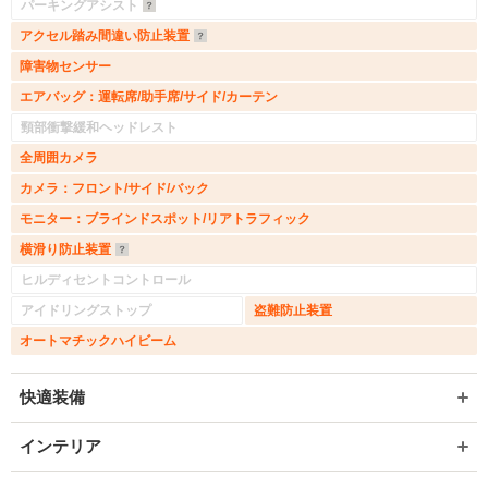
パーキングアシスト
アクセル踏み間違い防止装置
障害物センサー
エアバッグ：運転席/助手席/サイド/カーテン
頸部衝撃緩和ヘッドレスト
全周囲カメラ
カメラ：フロント/サイド/バック
モニター：ブラインドスポット/リアトラフィック
横滑り防止装置
ヒルディセントコントロール
アイドリングストップ
盗難防止装置
オートマチックハイビーム
快適装備
インテリア