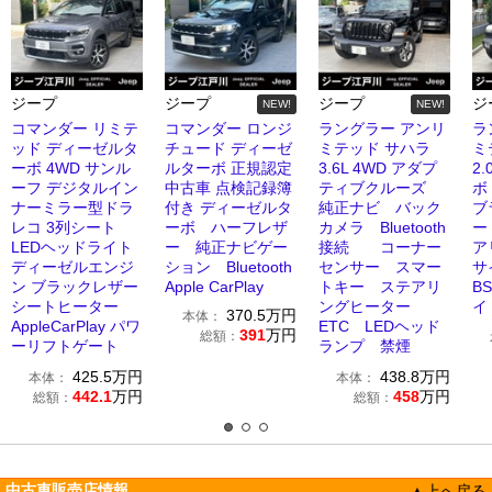
ジープ
ジープ
ジープ
ジ
NEW!
NEW!
コマンダー リミテ
コマンダー ロンジ
ラングラー アンリ
ラ
ッド ディーゼルタ
チュード ディーゼ
ミテッド サハラ
ミ
ーボ 4WD サンル
ルターボ 正規認定
3.6L 4WD アダプ
2.
ーフ デジタルイン
中古車 点検記録簿
ティブクルーズ
ボ
ナーミラー型ドラ
付き ディーゼルタ
純正ナビ バック
ブ
レコ 3列シート
ーボ ハーフレザ
カメラ Bluetooth
ー
LEDヘッドライト
ー 純正ナビゲー
接続 コーナー
ア
ディーゼルエンジ
ション Bluetooth
センサー スマー
サ
ン ブラックレザー
Apple CarPlay
トキー ステアリ
B
シートヒーター
ングヒーター
イ
370.5
万円
本体：
AppleCarPlay パワ
ETC LEDヘッド
391
万円
総額：
ーリフトゲート
ランプ 禁煙
425.5
万円
438.8
万円
本体：
本体：
442.1
万円
458
万円
総額：
総額：
中古車販売店情報
▲上へ戻る