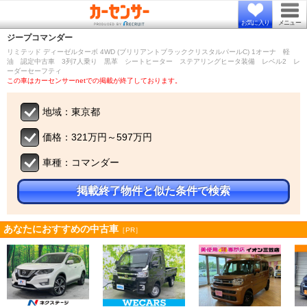
お気に入り
メニュー
ジープ
コマンダー
リミテッド ディーゼルターボ 4WD (ブリリアントブラッククリスタルパールC) 1オーナ 軽
油 認定中古車 3列7人乗り 黒革 シートヒーター ステアリングヒータ装備 レベル2 レ
ーダーセーフティ
この車はカーセンサーnetでの掲載が終了しております。
地域：東京都
価格：321万円～597万円
車種：コマンダー
掲載終了物件と似た条件で検索
あなたにおすすめの中古車
［PR］