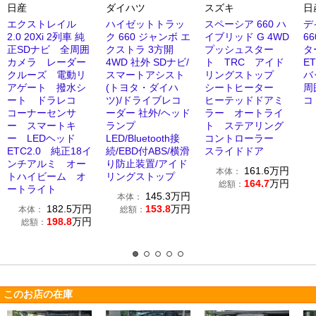
日産
ダイハツ
スズキ
日
エクストレイル
ハイゼットトラッ
スペーシア 660 ハ
デ
2.0 20Xi 2列車 純
ク 660 ジャンボ エ
イブリッド G 4WD
6
正SDナビ 全周囲
クストラ 3方開
プッシュスター
タ
カメラ レーダー
4WD 社外 SDナビ/
ト TRC アイド
E
クルーズ 電動リ
スマートアシスト
リングストップ
バ
アゲート 撥水シ
(トヨタ・ダイハ
シートヒーター
周
ート ドラレコ
ツ)/ドライブレコ
ヒーテッドドアミ
コ
コーナーセンサ
ーダー 社外/ヘッド
ラー オートライ
ー スマートキ
ランプ
ト ステアリング
ー LEDヘッド
LED/Bluetooth接
コントローラー
ETC2.0 純正18イ
続/EBD付ABS/横滑
スライドドア
ンチアルミ オー
り防止装置/アイド
161.6
万円
本体：
トハイビーム オ
リングストップ
164.7
万円
総額：
ートライト
145.3
万円
本体：
182.5
万円
153.8
万円
本体：
総額：
198.8
万円
総額：
このお店の在庫