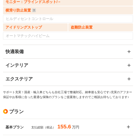
モニター：ブラインドスポット/－
横滑り防止装置
ヒルディセントコントロール
アイドリングストップ
盗難防止装置
オートマチックハイビーム
快適装備
インテリア
エクステリア
サポート充実！国産・輸入車どちらも自社工場で整備対応。納車後も安心です♪充実のアフター
保証やお客様に合った最適な保険のプランをご提案致しますのでご相談お待ちしております♪
プラン
155.6
万円
基本プラン
支払総額（税込）