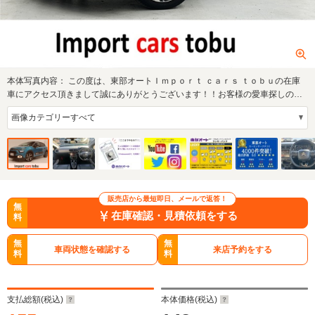
本体写真内容：
この度は、東部オートＩｍｐｏｒｔ ｃａｒｓ ｔｏｂｕの在庫
車にアクセス頂きまして誠にありがとうございます！！お客様の愛車探しのお
手伝いを精…
販売店から最短即日、メールで返答！
無
在庫確認・見積依頼をする
料
無
無
車両状態を確認する
来店予約をする
料
料
支払総額(税込)
本体価格(税込)