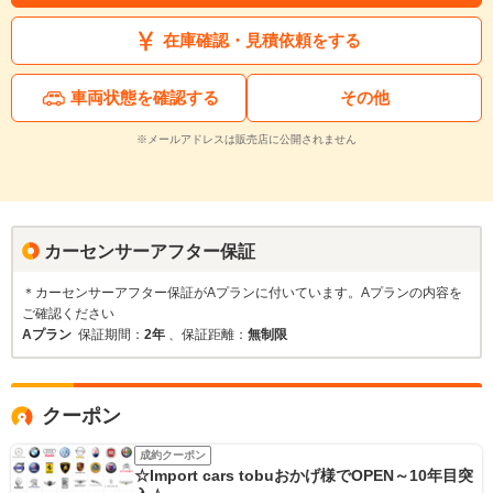
在庫確認・見積依頼をする
車両状態を確認する
その他
※メールアドレスは販売店に公開されません
カーセンサーアフター保証
＊カーセンサーアフター保証がAプランに付いています。Aプランの内容を
ご確認ください
Aプラン
保証期間：
2年
、保証距離：
無制限
クーポン
成約クーポン
☆Import cars tobuおかげ様でOPEN～10年目突