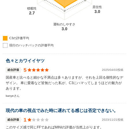
居住性
積載性
3.0
2.7
運転のしやすさ
3.0
C3の評価平均
現行のハッチバックの評価平均
色々とカワイイヤツ
5
総合評価
2025/04/03投稿
国産車と比べると細かな不満点は多々ありますが、それを上回る個性的なデ
ザイン。 車に愛着など皆無だった私が、C3にハマってしまうほどの魅力が
あります。
kanyeさん
現代の車の視点でみた時に遅れてる感じは否定できない。
1
総合評価
2023/11/21投稿
このサイズ感で同じFFであればMINIの評価が当然上がります。