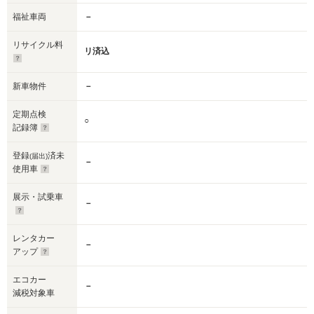
福祉車両
－
リサイクル料
リ済込
新車物件
－
定期点検
○
記録簿
登録
済未
(届出)
－
使用車
展示・試乗車
－
レンタカー
－
アップ
エコカー
－
減税対象車