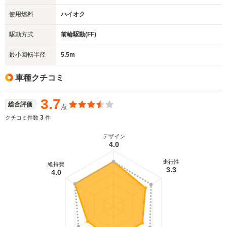
使用燃料
ハイオク
駆動方式
前輪駆動(FF)
最小回転半径
5.5m
車種クチコミ
3.7
総合評価
点
3
クチコミ件数
件
デザイン
4.0
走行性
維持費
3.3
4.0