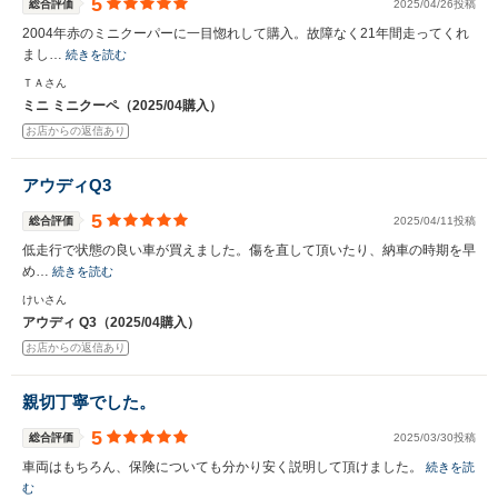
5
総合評価
2025/04/26投稿
2004年赤のミニクーパーに一目惚れして購入。故障なく21年間走ってくれ
まし…
続きを読む
ＴＡさん
ミニ ミニクーペ（2025/04購入）
お店からの返信あり
アウディQ3
5
総合評価
2025/04/11投稿
低走行で状態の良い車が買えました。傷を直して頂いたり、納車の時期を早
め…
続きを読む
けいさん
アウディ Q3（2025/04購入）
お店からの返信あり
親切丁寧でした。
5
総合評価
2025/03/30投稿
車両はもちろん、保険についても分かり安く説明して頂けました。
続きを読
む