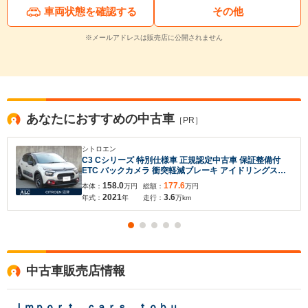
車両状態を確認する
その他
※メールアドレスは販売店に公開されません
あなたにおすすめの中古車
［PR］
シトロエン
C3 Cシリーズ 特別仕様車 正規認定中古車 保証整備付
ETC バックカメラ 衝突軽減ブレーキ アイドリングスト
ップ 障害物ソナー 車線キープ クルコン LEDライト 純正
158.0
177.6
本体：
万円
総額：
万円
ホイール
2021
3.6
年式：
年
走行：
万km
中古車販売店情報
Ｉｍｐｏｒｔ ｃａｒｓ ｔｏｂｕ