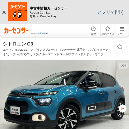
中古車情報カーセンサー
アプリで開く
Recruit Co., Ltd.
無料 － Google Play
履歴
お気に入り
メニュー
シトロエン C3
エディション2021 （スプリングブルーII）ワンオーナー/純正ディスプレイオーディ
オ/カープレイ対応/Bカメラ/クルーズコントロール/ブラインドスポットモニタ
ー/ETC/社内フロントドライブレコーダー/ハーフレザーシート/スマートキー/キーレ
ス
1/39