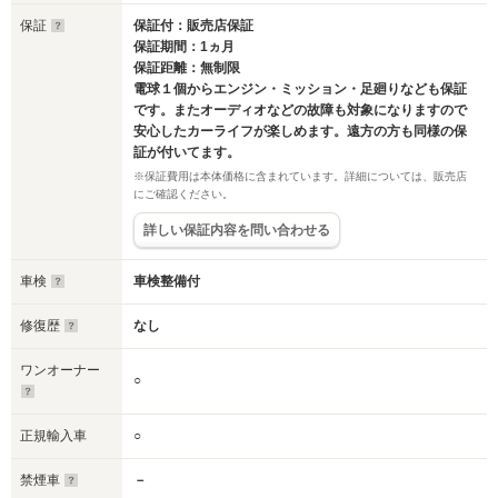
保証
保証付：販売店保証
保証期間：1ヵ月
保証距離：無制限
電球１個からエンジン・ミッション・足廻りなども保証
です。またオーディオなどの故障も対象になりますので
安心したカーライフが楽しめます。遠方の方も同様の保
証が付いてます。
※保証費用は本体価格に含まれています。詳細については、販売店
にご確認ください。
詳しい保証内容を問い合わせる
車検
車検整備付
修復歴
なし
ワンオーナー
○
正規輸入車
○
禁煙車
－