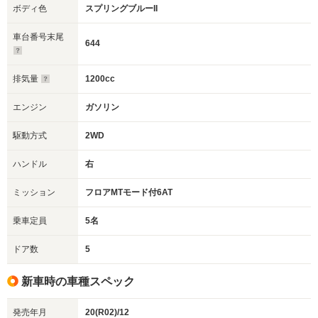
ボディ色
スプリングブルーII
車台番号末尾
644
排気量
1200cc
エンジン
ガソリン
駆動方式
2WD
ハンドル
右
ミッション
フロアMTモード付6AT
乗車定員
5名
ドア数
5
新車時の車種スペック
発売年月
20(R02)/12