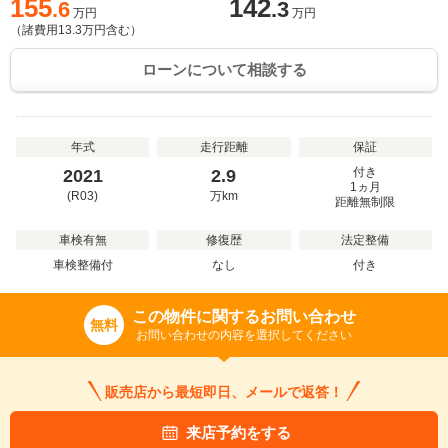
155
142
.6
.3
万円
万円
（諸費用
13.3
万円含む）
ローンについて相談する
年式
走行距離
保証
付き
2021
2.9
1ヵ月
(R03)
万
km
距離無制限
車検有無
修復歴
法定整備
車検整備付
なし
付き
この物件に関するお問い合わせ
無料
お問い合わせの内容を選択してください
販売店から最短即日、メールで返答！
来店予約をする