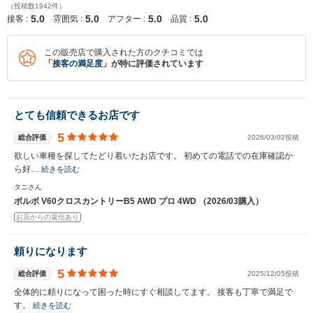
（投稿数1942件）
5.0
5.0
5.0
5.0
接客 :
雰囲気 :
アフター :
品質 :
この販売店で購入された方のクチコミでは
「
接客の満足度
」が特に評価されています
とても信頼できるお店です
5
総合評価
2026/03/02投稿
欲しい車種を探してたどり着いたお店です。 初めての電話での在庫確認か
ら好…
続きを読む
タニさん
ボルボ V60クロスカントリーB5 AWD プロ 4WD （2026/03購入）
お店からの返信あり
頼りになります
5
総合評価
2025/12/05投稿
全体的に頼りになって困った時にすぐ相談してます。 接客も丁寧で満足で
す。
続きを読む