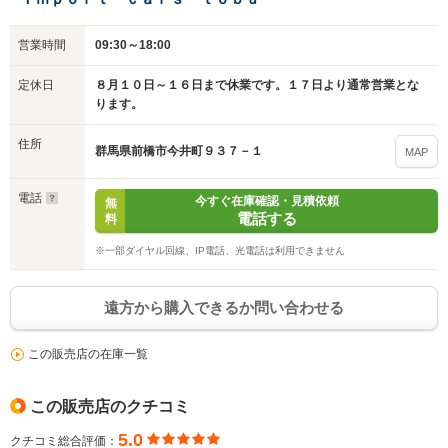
営業時間
09:30～18:00
定休日
８月１０日～１６日まで休業です。１７日より通常営業とな
ります。
住所
群馬県前橋市今井町９３７－１
MAP
電話
今すぐ在庫確認・見積依頼
無
電話する
入力途中の情報を保存しますか？
料
※一部ダイヤル回線、IP電話、光電話は利用できません
※次回問い合わせをする際に自動入力されます
※保存された情報は
90
日で破棄されます
遠方から購入できるか問い合わせる
いいえ
はい
この販売店の在庫一覧
この販売店のクチコミ
5.0
クチコミ総合評価：