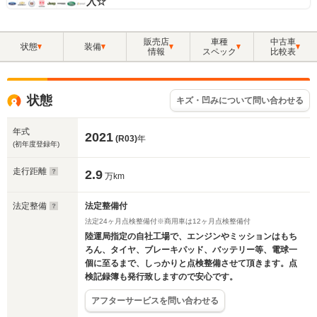
入☆
販売店
車種
中古車
状態
装備
情報
スペック
比較表
状態
キズ・凹みについて問い合わせる
年式
2021
(R03)
年
(初年度登録年)
走行距離
2.9
万km
法定整備
法定整備付
法定24ヶ月点検整備付※商用車は12ヶ月点検整備付
陸運局指定の自社工場で、エンジンやミッションはもち
ろん、タイヤ、ブレーキパッド、バッテリー等、電球一
個に至るまで、しっかりと点検整備させて頂きます。点
検記録簿も発行致しますので安心です。
アフターサービスを問い合わせる