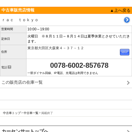
中古車販売店情報
▲上へ戻る
ｒａｃ ｔｏｋｙｏ
10:00～19:00
営業時間
火曜日 ※８月１１日～８月１４日は夏季休業とさせていただき
定休日
ます。
東京都大田区大森東４－３７－１２
住所
0078-6002-857678
電話
一部ダイヤル回線、IP電話、光電話は利用できません
この販売店の在庫一覧
中古車トップ
中古車一覧
掲載終了
カーセンサートップへ