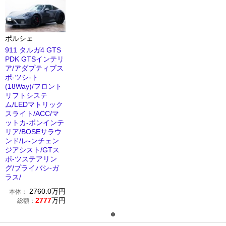
ポルシェ
911 タルガ4 GTS
PDK GTSインテリ
ア/アダプティブス
ポ-ツシ-ト
(18Way)/フロント
リフトシステ
ム/LEDマトリック
スライト/ACC/マ
ットカ-ボンインテ
リア/BOSEサラウ
ンド/レ-ンチェン
ジアシスト/GTス
ポ-ツステアリン
グ/プライバシ-ガ
ラス/
2760.0
万円
本体：
2777
万円
総額：