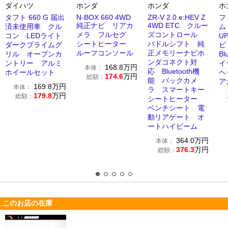
ダイハツ
ホンダ
ホンダ
ホ
タフト 660 G 届出
N-BOX 660 4WD
ZR-V 2.0 e:HEV Z
フ
純正ナビ リアカ
4WD ETC クルー
済未使用車 クル
ム
メラ フルセグ
ズコントロール
コン LEDライト
U
シートヒーター
パドルシフト 純
ダークプライムグ
ビ
ルーフコンソール
正メモリーナビホ
リル オープンカ
Bl
ンダコネクト対
ントリー アルミ
イ
168.8
万円
本体：
応 Bluetooth機
ホイールセット
ヘ
174.6
万円
総額：
能 バックカメ
ア
169.8
万円
本体：
ラ スマートキー
179.8
万円
総額：
シートヒーター
ベンチシート 電
動リアゲート オ
ートハイビーム
364.0
万円
本体：
376.3
万円
総額：
このお店の在庫