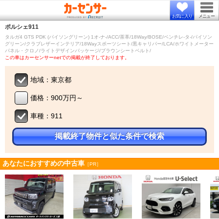
お気に入り
メニュー
ポルシェ
911
タルガ4 GTS PDK (パイソングリーン) 1オ-ナ-/ACC/茶革/18Way/BOSE/ベンチレ-タ-/パイソン
グリーン/クラブレザーインテリア/18Wayスポーツシート/黒キャリパー/LCA/ホワイトメーター
パネル・クロノ/ライトデザインパッケージ/ブラウンシートベルト/
この車はカーセンサーnetでの掲載が終了しております。
地域：東京都
価格：900万円～
車種：911
掲載終了物件と似た条件で検索
あなたにおすすめの中古車
［PR］