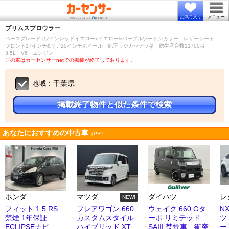
お気に入り
メニュー
プリムス
プロウラー
ベースグレード (ワインレッドイエロー) イエロー&パープルツートンカラー レザーシート
フロント17インチ&リア20インチホイール 純正ラジカセデッキ 総生産台数11700台
3.5L V6 エンジン
この車はカーセンサーnetでの掲載が終了しております。
地域：千葉県
掲載終了物件と似た条件で検索
あなたにおすすめの中古車
［PR］
ホンダ
マツダ
ダイハツ
レ
NEW!
フィット 1.5 RS
フレアワゴン 660
ウェイク 660 Gタ
N
禁煙 1年保証
カスタムスタイル
ーボ リミテッド
ツ
ECLIPSEナビ
ハイブリッド XT
SAIII 禁煙車 衝突
ー