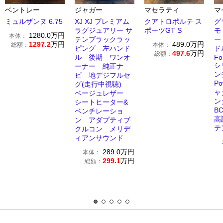
ベントレー
ジャガー
マセラティ
マ
ミュルザンヌ 6.75
XJ XJ プレミアム
クアトロポルテ ス
グ
ラグジュアリー サ
ポーツGT S
モ
1280.0
万円
本体：
テンブラックラッ
ー
1297.2
万円
489.0
万円
総額：
本体：
ピング 左ハンド
ド
497.6
万円
総額：
ル 後期 ワンオ
Fo
シ
ーナー 純正ナ
ン
ビ 地デジフルセ
Po
グ(走行中視聴)
ャ
ベージュレザー
ン
シートヒーター&
B
ベンチレーショ
高
ン アダプティブ
テ
クルコン メリデ
ィアンサウンド
289.0
万円
本体：
299.1
万円
総額：