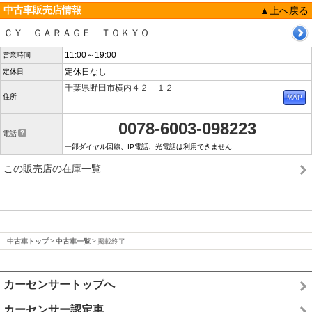
中古車販売店情報
▲上へ戻る
ＣＹ ＧＡＲＡＧＥ ＴＯＫＹＯ
11:00～19:00
営業時間
定休日なし
定休日
千葉県野田市横内４２－１２
住所
0078-6003-098223
電話
一部ダイヤル回線、IP電話、光電話は利用できません
この販売店の在庫一覧
中古車トップ
中古車一覧
掲載終了
カーセンサートップへ
カーセンサー認定車