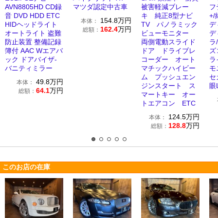
AVN8805HD CD録
マツダ認定中古車
被害軽減ブレー
フ
音 DVD HDD ETC
キ 純正8型ナビ
+
154.8
万円
本体：
HIDヘッドライト
TV パノラミック
デ
162.4
万円
総額：
オートライト 盗難
ビューモニター
デ
防止装置 整備記録
両側電動スライド
ラ
簿付 AAC Wエアバ
ドア ドライブレ
ズ
ック ドアバイザ-
コーダー オート
ラ
バニティミラー
マチックハイビー
モ
ム プッシュエン
セ
49.8
万円
本体：
ジンスタート ス
眼L
64.1
万円
総額：
マートキー オー
トエアコン ETC
124.5
万円
本体：
128.8
万円
総額：
このお店の在庫