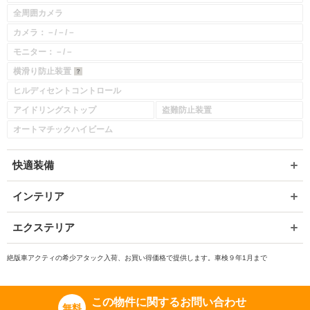
全周囲カメラ
カメラ：－/－/－
モニター：－/－
横滑り防止装置
ヒルディセントコントロール
アイドリングストップ
盗難防止装置
オートマチックハイビーム
快適装備
インテリア
エクステリア
絶版車アクティの希少アタック入荷、お買い得価格で提供します。車検９年1月まで
この物件に関するお問い合わせ
無料