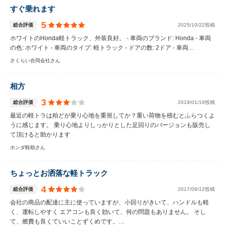
すぐ乗れます
5
総合評価
2025/10/22投稿
ホワイトのHonda軽トラック、外装良好。 - 車両のブランド: Honda - 車両
の色: ホワイト - 車両のタイプ: 軽トラック - ドアの数: 2ドア - 車両…
さくらい合同会社さん
相方
3
総合評価
2019/01/19投稿
最近の軽トラは殆どが乗り心地を重視してか？重い荷物を積むとふらつくよ
うに感じます。 乗り心地よりしっかりとした足回りのバージョンも販売し
て頂けると助かります
ホンダ軽助さん
ちょっとお洒落な軽トラック
4
総合評価
2017/09/12投稿
会社の商品の配達に主に使っていますが、小回りがきいて、ハンドルも軽
く、運転しやすく エアコンも良く効いて、何の問題もありません。 そし
て、燃費も良くていいことずくめです。…