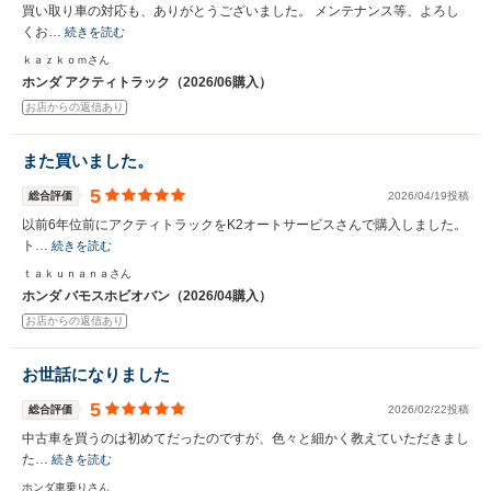
買い取り車の対応も、ありがとうございました。 メンテナンス等、よろし
くお…
続きを読む
ｋａｚｋｏｍさん
ホンダ アクティトラック（2026/06購入）
お店からの返信あり
また買いました。
5
総合評価
2026/04/19投稿
以前6年位前にアクティトラックをK2オートサービスさんで購入しました。
ト…
続きを読む
ｔａｋｕｎａｎａさん
ホンダ バモスホビオバン（2026/04購入）
お店からの返信あり
お世話になりました
5
総合評価
2026/02/22投稿
中古車を買うのは初めてだったのですが、色々と細かく教えていただきまし
た…
続きを読む
ホンダ車乗りさん