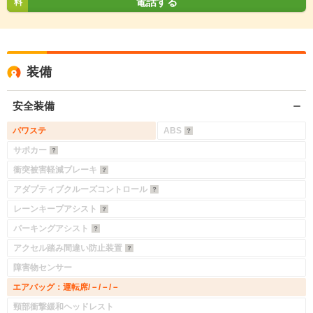
電話する
料
装備
安全装備
パワステ
ABS
サポカー
衝突被害軽減ブレーキ
アダプティブクルーズコントロール
レーンキープアシスト
パーキングアシスト
アクセル踏み間違い防止装置
障害物センサー
エアバッグ：運転席/－/－/－
頸部衝撃緩和ヘッドレスト