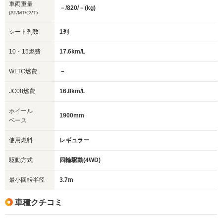
車両重量
－/820/－(kg)
(AT/MT/CVT)
シート列数
1列
10・15燃費
17.6km/L
WLTC燃費
－
JC08燃費
16.8km/L
ホイール
1900mm
ベース
使用燃料
レギュラー
駆動方式
四輪駆動(4WD)
最小回転半径
3.7m
車種クチコミ