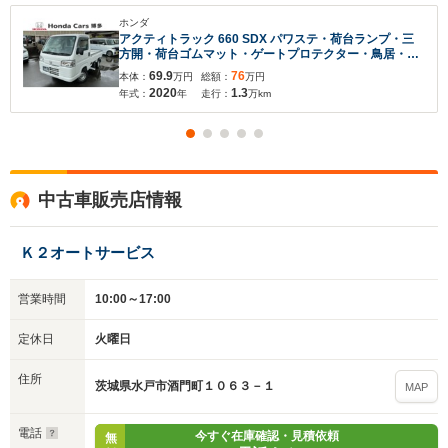
ホンダ
アクティトラック 660 SDX パワステ・荷台ランプ・三
方開・荷台ゴムマット・ゲートプロテクター・鳥居・フ
ロアゴムマット
69.9
76
本体：
万円
総額：
万円
2020
1.3
年式：
年
走行：
万km
中古車販売店情報
Ｋ２オートサービス
営業時間
10:00～17:00
定休日
火曜日
住所
茨城県水戸市酒門町１０６３－１
MAP
電話
今すぐ在庫確認・見積依頼
無