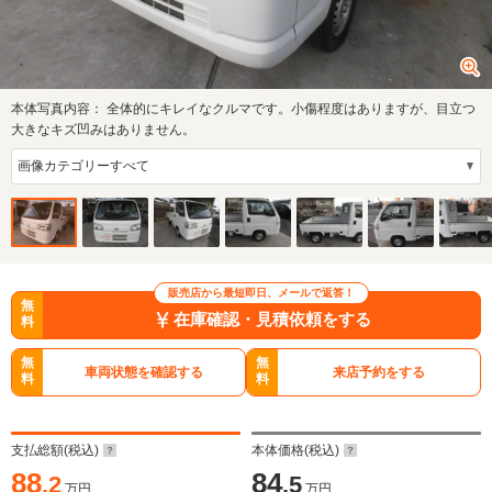
本体写真内容：
全体的にキレイなクルマです。小傷程度はありますが、目立つ
大きなキズ凹みはありません。
販売店から最短即日、メールで返答！
無
在庫確認・見積依頼をする
料
無
無
車両状態を確認する
来店予約をする
料
料
支払総額(税込)
本体価格(税込)
88
84
.2
.5
万円
万円