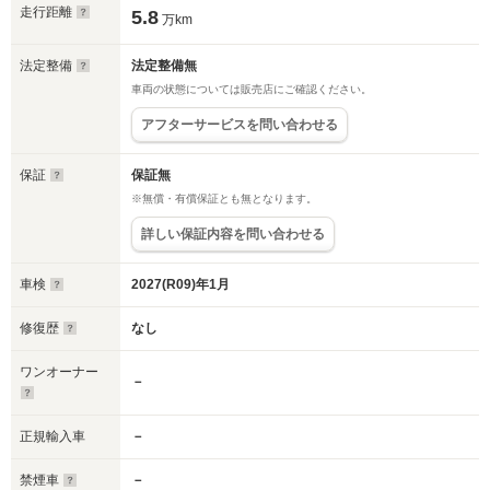
走行距離
5.8
万km
法定整備
法定整備無
車両の状態については販売店にご確認ください。
アフターサービスを問い合わせる
保証
保証無
※無償・有償保証とも無となります。
詳しい保証内容を問い合わせる
車検
2027(R09)年1月
修復歴
なし
ワンオーナー
－
正規輸入車
－
禁煙車
－