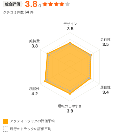
3.8
総合評価
点
64
クチコミ件数
件
デザイン
3.5
走行性
維持費
3.5
3.8
居住性
積載性
3.4
4.2
運転のしやすさ
3.9
アクティトラックの評価平均
現行のトラックの評価平均