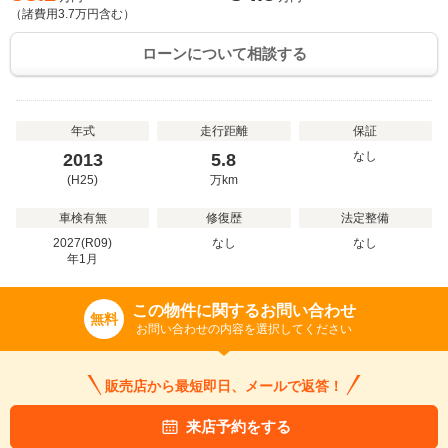
（諸費用
3.7
万円含む）
ローンについて相談する
年式
走行距離
保証
なし
2013
5.8
(H25)
万
km
車検有無
修復歴
法定整備
2027(R09)
なし
なし
年
1
月
この物件に関するお問い合わせ
無料
お問い合わせの内容を選択してください
販売店から最短即日、メールで返答！
来店予約をする