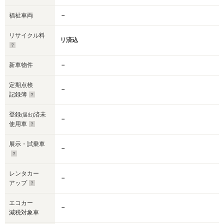
福祉車両
－
リサイクル料
リ済込
新車物件
－
定期点検
－
記録簿
登録
済未
(届出)
－
使用車
展示・試乗車
－
レンタカー
－
アップ
エコカー
－
減税対象車