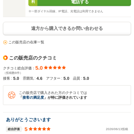
電話する
料
※一部ダイヤル回線、IP電話、光電話は利用できません
遠方から購入できるか問い合わせる
この販売店の在庫一覧
この販売店のクチコミ
5.0
クチコミ総合評価：
（投稿数8件）
5.0
4.6
5.0
5.0
接客 :
雰囲気 :
アフター :
品質 :
入力途中の情報を保存しますか？
この販売店で購入された方のクチコミでは
※次回問い合わせをする際に自動入力されます
「
接客の満足度
」が特に評価されています
※保存された情報は
90
日で破棄されます
いいえ
はい
ありがとうごさいます
5
総合評価
2026/06/13投稿