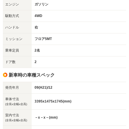
エンジン
ガソリン
駆動方式
4WD
ハンドル
右
ミッション
フロア5MT
乗車定員
2名
ドア数
2
新車時の車種スペック
発売年月
09(H21)/12
車体寸法
3395x1475x1745(mm)
(全長x全幅x全高)
室内寸法
－x－x－(mm)
(全長x全幅x全高)