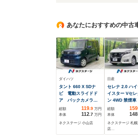
あなたにおすすめの中古
ダイハツ
日産
タント 660 X SDナ
セレナ 2.0 ハ
ビ 電動スライドド
イスター Vセ
ア バックカメラ
ン 4WD 禁煙
衝突被害軽減システ
モニター 純正
119
159
.9
総額
万円
総額
ム 禁煙車 ドラレ
ビ バックカ
112
148
.7
本体
万円
本体
コ コーナーセンサ
両側電動ドア
ネクステージ 小山店
ネクステージ 札
ー スマートキー
ETC LED
店…
LEDヘッド オート
クルーズコント