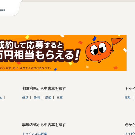
都道府県から中古車を探す
トゥ
ム
岐阜
静岡
愛知
三重
岐阜
駆動方式から中古車を探す
色か
トゥインゴの2WD
ネイビー