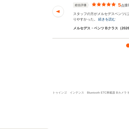
5
接
総合評価
点
の私でも安心して購
スタッフの方がメルセデスベンツに
りやすかった。
続きを読む
メルセデス・ベンツ Bクラス（2026
トゥインゴ インテンス Bluetooth ETC車載器 B