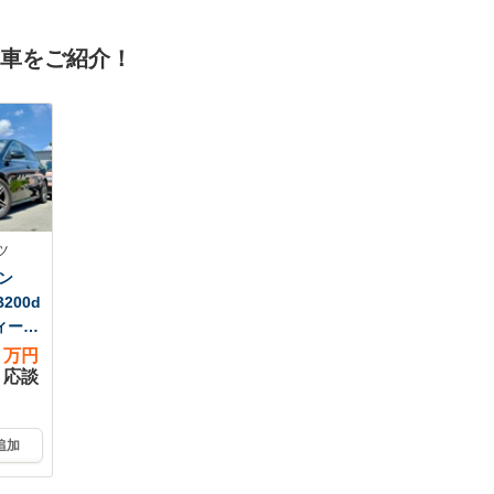
ステ
パワーシート ドラ
ッチ
レコ スマートキ
古車をご紹介！
ートエ
ー LEDヘッド ビ
ライ
ルトインETC
ツ
ン
200d
ィーゼ
万円
応談
追加