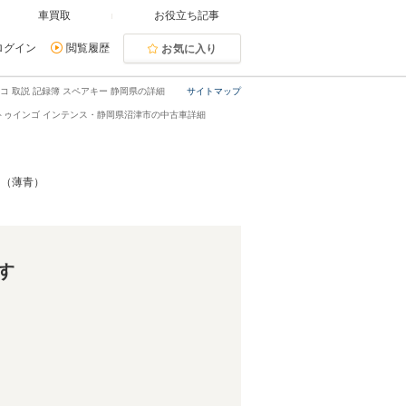
車買取
お役立ち記事
ログイン
閲覧履歴
お気に入り
ラレコ 取説 記録簿 スペアキー 静岡県の詳細
サイトマップ
トゥインゴ インテンス・静岡県沼津市の中古車詳細
ー （薄青）
す