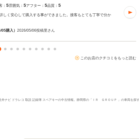
5
5
5
5
客：
雰囲気：
アフター：
品質：
詳しく安心して購入する事ができました。接客もとても丁寧で分か
/05購入）
2026/05/06投稿
里さん
このお店のクチコミをもっと読む
カメラ 社外ナビ ドラレコ 取説 記録簿 スペアキーの中古情報。静岡県の「ＩＲ ＧＲＯＵＰ 」の車両を