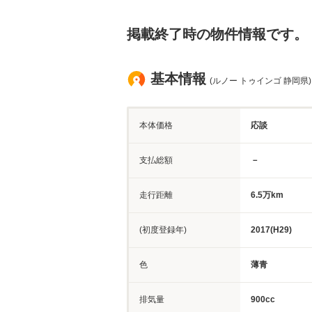
掲載終了時の物件情報です。
基本情報
(ルノー トゥインゴ 静岡県)
本体価格
応談
支払総額
－
走行距離
6.5万km
(初度登録年)
2017(H29)
色
薄青
排気量
900cc