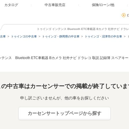
カタログ
中古車販売店
保険/ローン/他
トゥインゴ インテンス Bluetooth ETC車載器 Bカメラ 社外ナビ ド
古車
トゥインゴの中古車
トゥインゴ・静岡県の中古車
トゥインゴ・沼津市の中古車
テンス Bluetooth ETC車載器 Bカメラ 社外ナビ ドラレコ 取説 記録簿 スペアキ
この中古車はカーセンサーでの掲載が終了していま
申し訳ございませんが、他の車をお探しください
カーセンサートップページから探す