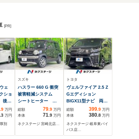
車
[PR]
スズキ
トヨタ
イウェ
ハスラー 660 G 衝突
ヴェルファイア 2.5 Z
レクショ
被害軽減システム
Gエディション
車 後席
シートヒーター コ
BIGX11型ナビ 両側
ナ
ーナーセンサー ス
電動ドア バックカ
79
399
.9
.9
.9
万円
総額
万円
総額
万円
メラ
マートキー ビルト
メラ 衝突被害軽減
71
380
.3
.9
.8
万円
本体
万円
本体
万円
インETC オートエ
システム レーダー
幌厚別
ネクステージ 宮崎北店…
ネクステージ 岐阜東バイ
ヘッド
アコン CD
クルーズ 前席シー
パス店…
ロー
トエアコン 前後席