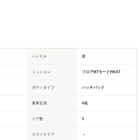
ハンドル
右
ミッション
フロアMTモード付6AT
ボディタイプ
ハッチバック
乗車定員
4名
ドア数
5
スライドドア
－