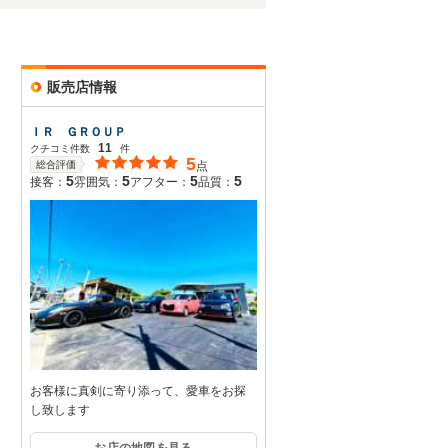
販売店情報
ＩＲ ＧＲＯＵＰ
11
クチコミ件数
件
5
総合評価
点
5
5
5
5
接客：
雰囲気：
アフター：
品質：
お客様に真剣に寄り添って、愛車をお探
し致します