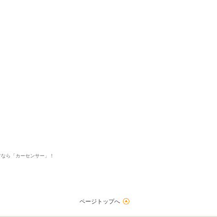
5
5
5
5
接客：
雰囲気：
アフター：
品質：
総合評価
点
初めての輸入車でしたが親切丁寧な対応で、女性の私でも安心して購
読む
アウディ Q2（2026/03購入）
2026/03/06投稿
Ｒｉｎさん
探すなら「カーセンサー」！
ページトップへ