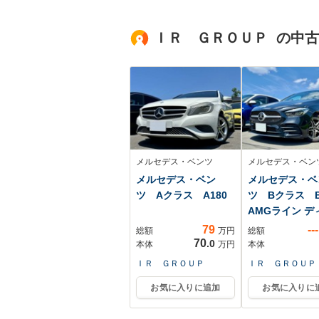
マチックハイビー
ル 衝突軽減 
ム ETC オートエ
アリングスイ
ＩＲ ＧＲＯＵＰ の中
アコン Bluetooth
純正15AW オ
アコン フォグ
ト 横滑り防止
メルセデス・ベンツ
メルセデス・ベン
メルセデス・ベン
メルセデス・ベ
ツ Aクラス A180
ツ Bクラス B
AMGライン デ
ルタ...
79
---
総額
万円
総額
70
.0
本体
万円
本体
ＩＲ ＧＲＯＵＰ
ＩＲ ＧＲＯＵＰ
お気に入りに追加
お気に入りに