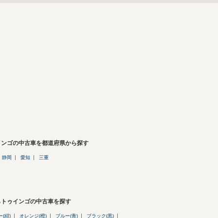
インゴの中古車を都道府県から探す
静岡
愛知
三重
らトゥインゴの中古車を探す
(紺)
オレンジ(橙)
ブルー(青)
ブラック(黒)