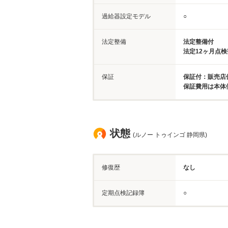
過給器設定モデル
○
法定整備
法定整備付
法定12ヶ月点
保証
保証付：販売店保
保証費用は本体
状態
(ルノー トゥインゴ 静岡県)
修復歴
なし
定期点検記録簿
○