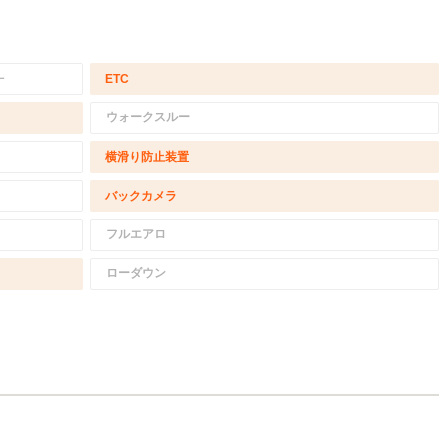
－
ETC
ウォークスルー
横滑り防止装置
バックカメラ
フルエアロ
ローダウン