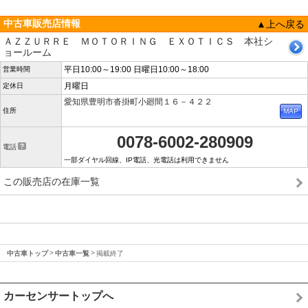
中古車販売店情報
▲上へ戻る
ＡＺＺＵＲＲＥ ＭＯＴＯＲＩＮＧ ＥＸＯＴＩＣＳ 本社シ
ョールーム
平日10:00～19:00 日曜日10:00～18:00
営業時間
月曜日
定休日
愛知県豊明市沓掛町小廻間１６－４２２
住所
0078-6002-280909
電話
一部ダイヤル回線、IP電話、光電話は利用できません
この販売店の在庫一覧
中古車トップ
中古車一覧
掲載終了
カーセンサートップへ