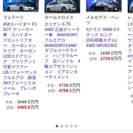
フェラーリ
ロールスロイス
メルセデス・ベン
レ
ツ
458スパイダー F1
カリナン 6.75
LX
DCT ディーラー
4WD 正規ディーラ
Sクラス S580 4マ
リ
車 スパイダー
ー車 MANSORY
チック ロング
ー
フロントリフタ
フルエアロ
(ISG搭載モデル)
ウ
ー カーボンイン
MANSORY24AW
4WD MP202302
タ
ダブルコーチライ
テリア カーボン
1698.0
万円
本体：
ン パノラマルー
LEDステアリン
H
1719.5
万円
総額：
フ 左ハンドル 4
イ
グ ブリリアント
輪エアサスペンシ
ー
可変マフラー
ョン リアエンタ
ア
LBパフォーマンス
ーテイメント
ン
フルエアロ 鍛造
シ
SKYフォージドホ
4738.0
万円
本体：
シ
イール ブレンボ
4759.1
万円
総額：
ブレーキ
3448.0
万円
本体：
3465.6
万円
総額：