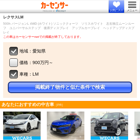
お気に入り
メニュー
レクサス
LM
500h バージョンL 4WD (ホワイト) ソニッククォーツ ソリスホワイト 左右独立ムーンルー
フ ユニバーサルステップ 後席ディスプレイ アップルカープレイ ヘッドアップディスプ
レイ
この車はカーセンサーnetでの掲載が終了しております。
地域：愛知県
価格：900万円～
車種：LM
掲載終了物件と似た条件で検索
あなたにおすすめの中古車
［PR］