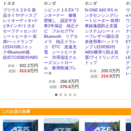
トヨタ
ホンダ
ホンダ
ホ
プリウス 2.0 G 新
シビック 1.5 EX ワ
N-ONE 660 RS ホ
ヴ
品タイヤ/ディスプ
ンオーナー 修復
ンダセンシング/シ
e
レイオーディオ+ナ
歴無し 認定中古
ートヒーター 前席/
ワ
ビ8インチ/トヨタ
車2年保証 純正ナ
車線逸脱防止支援
ン
セーフティセンス/
ビ フルセグTV
システム/シート ハ
ナ
シートヒーター 前
Bluetooth リアカ
ーフレザー/届出済
コ
席/ヘッドランプ
メラ 純正ドラレ
未使用車/ヘッドラ
E
LED/USBジャッ
コ ETC 急速充
ンプ LED/EBD付
コ
ク/Bluetooth接
電 シートヒータ
ABS/横滑り防止装
テ
続/ETC/EBD付ABS
ー 渋滞追従クル
置/アイドリングス
L
ーズコントロー
トップ
グ
302.2
万円
本体：
ル 衝突軽減ブレ
グ
313.9
万円
205.0
万円
総額：
本体：
ーキ
レ
214.9
万円
総額：
266.8
万円
本体：
276.6
万円
総額：
このお店の在庫