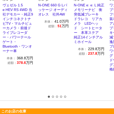
ヴェゼル 1.5
N-ONE 660 G Lパ
N-ONE e: e: L 純正
ワ
e:HEV RS 4WD 当
ッケージ オーディ
メモリーナビ 衝
ブ
社デモカー・純正9
オレス 社外AW
突低減ブレーキ
フ
インチコネクトナ
ドラレコ リアカ
装
41.0
万円
本体：
ビTV・マルチビュ
メラ LEDヘッ
ア
51
万円
総額：
ーカメラ・前後ド
ド シートヒータ
プ
ライブレコーダ
ー 本革ステア
キ
ー・パワーテール
純正14インチアル
減
ゲート・
ミホイール
逸
Bluetooth・ワンオ
ブ
229.8
万円
本体：
ーナー車
ワ
237.8
万円
総額：
グ
368.8
万円
本体：
ド
378.6
万円
総額：
グ
格
このお店の在庫