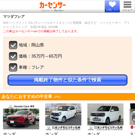
お気に入り
メニュー
マツダ
フレア
660 ハイブリッド XG (サニーイエローメタリック) 禁煙車 純正ナビ シートヒーター アイ
ドリングストップ 全国1年保証 OEM車
この車はカーセンサーnetでの掲載が終了しております。
地域：岡山県
価格：35万円～65万円
車種：フレア
掲載終了物件と似た条件で検索
あなたにおすすめの中古車
［PR］
ホンダ
ホンダ
ホンダ
ス