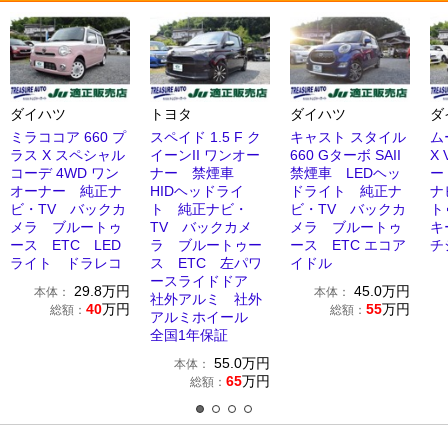
ダイハツ
トヨタ
ダイハツ
ダ
ミラココア 660 プ
スペイド 1.5 F ク
キャスト スタイル
ム
ラス X スペシャル
イーンII ワンオー
660 Gターボ SAII
X
コーデ 4WD ワン
ナー 禁煙車
禁煙車 LEDヘッ
ー
オーナー 純正ナ
HIDヘッドライ
ドライト 純正ナ
ナ
ビ・TV バックカ
ト 純正ナビ・
ビ・TV バックカ
ト
メラ ブルートゥ
TV バックカメ
メラ ブルートゥ
キ
ース ETC LED
ラ ブルートゥー
ース ETC エコア
チ
ライト ドラレコ
ス ETC 左パワ
イドル
ースライドドア
29.8
万円
45.0
万円
本体：
本体：
社外アルミ 社外
40
万円
55
万円
総額：
総額：
アルミホイール
全国1年保証
55.0
万円
本体：
65
万円
総額：