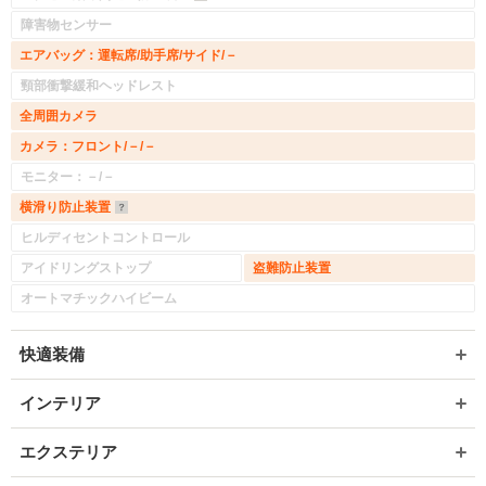
障害物センサー
エアバッグ：運転席/助手席/サイド/－
頸部衝撃緩和ヘッドレスト
入力途中の情報を保存しますか？
全周囲カメラ
カメラ：フロント/－/－
※次回問い合わせをする際に自動入力されます
モニター：－/－
※保存された情報は
90
日で破棄されます
横滑り防止装置
ヒルディセントコントロール
いいえ
はい
アイドリングストップ
盗難防止装置
オートマチックハイビーム
快適装備
インテリア
エクステリア