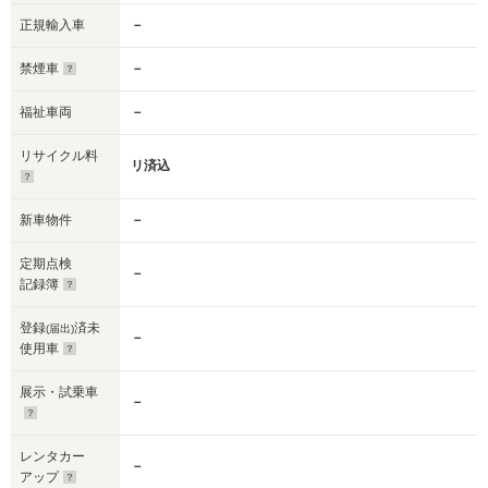
正規輸入車
－
禁煙車
－
福祉車両
－
リサイクル料
リ済込
新車物件
－
定期点検
－
記録簿
登録
済未
(届出)
－
使用車
展示・試乗車
－
レンタカー
－
アップ