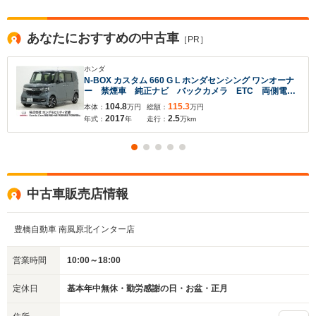
あなたにおすすめの中古車
［PR］
ホンダ
N-BOX カスタム 660 G L ホンダセンシング ワンオーナ
ー 禁煙車 純正ナビ バックカメラ ETC 両側電動
スライドドア アダプティブクルーズコントール
104.8
115.3
本体：
万円
総額：
万円
Bluetooth DVD USB 純正アルミホイール オート
2017
2.5
年式：
年
走行：
万km
ハイビーム スマートキー2個
中古車販売店情報
豊橋自動車 南風原北インター店
営業時間
10:00～18:00
定休日
基本年中無休・勤労感謝の日・お盆・正月