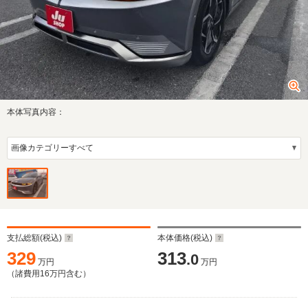
本体写真内容：
支払総額(税込)
本体価格(税込)
329
313
.0
万円
万円
（諸費用
16
万円含む）