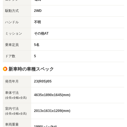
駆動方式
2WD
ハンドル
不明
ミッション
その他AT
乗車定員
5名
ドア数
5
新車時の車種スペック
発売年月
23(R05)/05
車体寸法
4635x1890x1645(mm)
(全長x全幅x全高)
室内寸法
2013x1631x1209(mm)
(全長x全幅x全高)
車両重量
1990/－/－(kg)