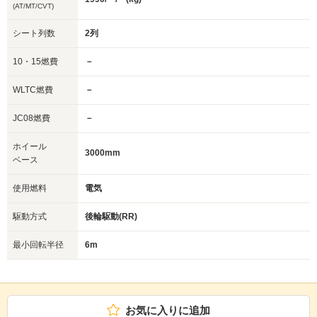
(AT/MT/CVT)
シート列数
2列
10・15燃費
－
WLTC燃費
－
JC08燃費
－
ホイール
3000mm
ベース
使用燃料
電気
駆動方式
後輪駆動(RR)
最小回転半径
6m
お気に入りに追加