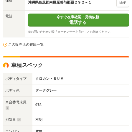
住所
沖縄県島尻郡南風原町与那覇２９２－１
MAP
電話
今すぐ在庫確認・見積依頼
電話する
※お問い合わせの際「カーセンサーを見た」とお伝えください
この販売店の在庫一覧
車種スペック
ボディタイプ
クロカン・ＳＵＶ
ボディ色
ダークグレー
車台番号末尾
978
排気量
不明
エンジン
電気