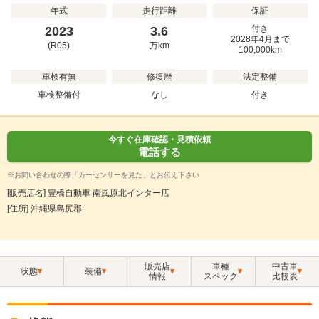
年式
走行距離
保証
付き
2023
3.6
2028年4月まで
(R05)
万
km
100,000km
車検有無
修復歴
法定整備
車検整備付
なし
付き
今すぐ在庫確認・見積依頼
電話する
※お問い合わせの際「カーセンサーを見た」とお伝え下さい
[販売店名] 豊橋自動車 南風原北インター店
[住所] 沖縄県島尻郡
販売店
車種
中古車
状態
装備
情報
スペック
比較表